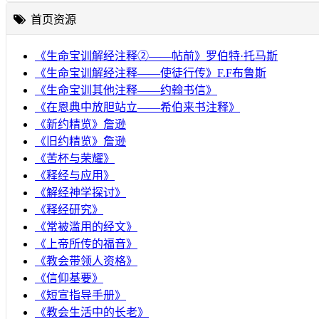
首页资源
《生命宝训解经注释②——帖前》罗伯特·托马斯
《生命宝训解经注释——使徒行传》F.F布鲁斯
《生命宝训其他注释——约翰书信》
《在恩典中放胆站立——希伯来书注释》
《新约精览》詹逊
《旧约精览》詹逊
《苦杯与荣耀》
《释经与应用》
《解经神学探讨》
《释经研究》
《常被滥用的经文》
《上帝所传的福音》
《教会带领人资格》
《信仰基要》
《短宣指导手册》
《教会生活中的长老》