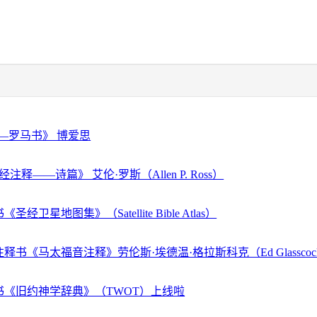
—罗马书》 博爱思
注释——诗篇》 艾伦·罗斯（Allen P. Ross）
经卫星地图集》（Satellite Bible Atlas）
释书《马太福音注释》劳伦斯·埃德温·格拉斯科克（Ed Glassco
书《旧约神学辞典》（TWOT）上线啦