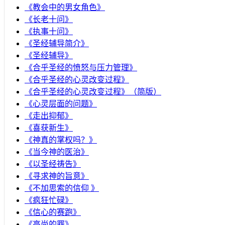
《教会中的男女角色》
《长老十问》
《执事十问》
《圣经辅导简介》
《圣经辅导》
​《合乎圣经的愤怒与压力管理》
《合乎圣经的心灵改变过程》
《合乎圣经的心灵改变过程》（简版）
《心灵层面的问题》
《走出抑郁》
《喜获新生》
《神真的掌权吗？》
《当今神的医治》
《以圣经祷告》
《寻求神的旨意》
《不加思索的信仰 》
《疯狂忙碌》
《信心的赛跑》
《高尚的罪》