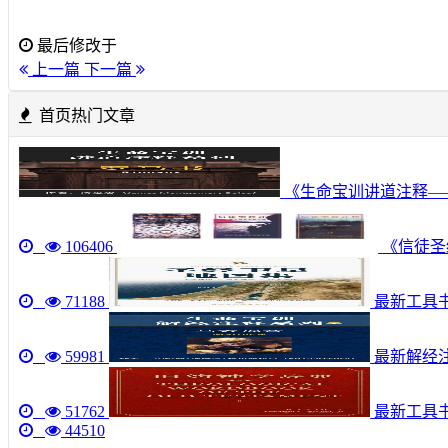
最后修改于
上一篇
下一篇
首页热门文章
《生命宝训讲道注释—
106406
《信徒圣经
71188
最新工具书《圣
59981
最新解经注
51762
最新工具
44510