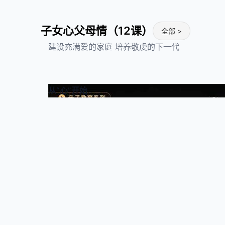
子女心父母情（12课）
全部 >
建设充满爱的家庭 培养敬虔的下一代
从“心”开始