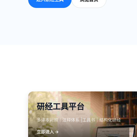
研经工具平台
多译本对照｜注释体系 |工具书｜结构化研经
立即进入 →