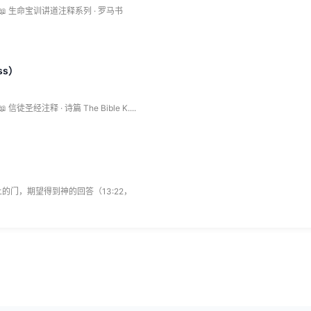
书 📖 生命宝训讲道注释系列 · 罗马书
ss）
信徒圣经注释 · 诗篇 The Bible K....
门，期望得到神的回答（13:22，