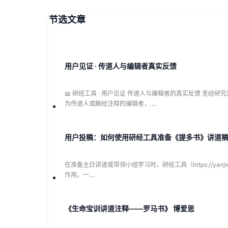
节选文章
用户见证 · 传道人与编辑者真实反馈
📖 研经工具 · 用户见证 传道人与编辑者的真实反馈 圣
为传道人或解经注释的编辑者，....
用户投稿：如何使用研经工具准备《提多书》讲道
在准备主日讲道或带领小组学习时，研经工具（https://yanjing
作用。一....
《生命宝训讲道注释——罗马书》 博爱思