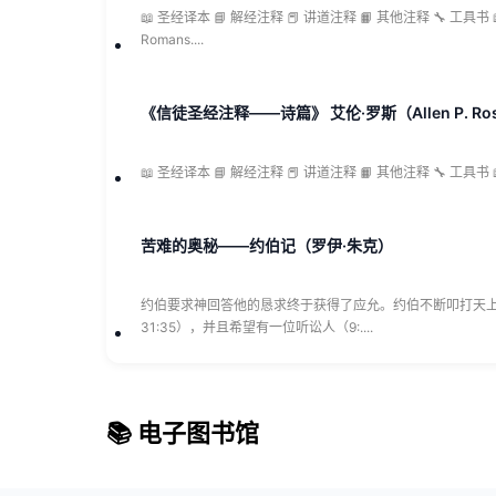
📖 圣经译本 📘 解经注释 📕 讲道注释 📙 其他注释 🔧 工具
Romans....
《信徒圣经注释——诗篇》 艾伦·罗斯（Allen P. Ro
📖 圣经译本 📘 解经注释 📕 讲道注释 📙 其他注释 🔧 工具书 📖 
苦难的奥秘——约伯记（罗伊·朱克）
约伯要求神回答他的恳求终于获得了应允。约伯不断叩打天上的
31:35），并且希望有一位听讼人（9:....
📚 电子图书馆