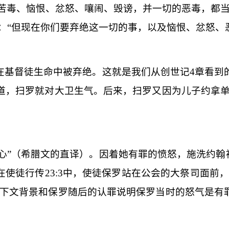
切苦毒、恼恨、忿怒、嚷闹、毁谤，并一切的恶毒，都
：“但现在你们要弃绝这一切的事，以及恼恨、忿怒、
在基督徒生命中被弃绝。这就是我们从创世记
4
章看到
道，扫罗就对大卫生气。后来，扫罗又因为儿子约拿
心”（希腊文的直译）。因着她有罪的愤怒，施洗约翰
在使徒行传
23:3
中，使徒保罗站在公会的大祭司面前，
上下文背景和保罗随后的认罪说明保罗当时的怒气是有