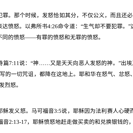
犯罪。那个时候，发怒恰如其分，不仅公义，而且还必
表达愤怒。以弗所书
4:26
命令道：“生气却不要犯罪。
不同的愤怒——有罪的愤怒和无罪的愤怒。
诗篇
7:11
说：“神……又是天天向恶人发怒的神。”出埃
所写的一切咒诅，都降在这地上。耶和华在怒气、忿怒
发烈怒。
耶稣发义怒。马可福音
3:5
说，耶稣因为法利赛人心硬
福音
2:13-17
，耶稣愤怒地赶走做买卖的和兑换银钱的