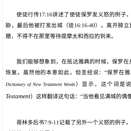
使徒行传
17:16
讲述了使徒保罗发义怒的例子
胁，最后他被打发出城（徒
16:16-40
）。离开腓立
腊，不得不在那里等待提摩太和西拉的到来。
我们能够想象到，在抵达雅典的时候，保罗在
恢复。虽然他的本意如此，但圣经说：“保罗在雅
）显示，这个词是
Dictionary of New Testament Words
Testament
）这样翻译这句话：“当他看见满城的偶
哥林多后书
7:9-11
记载了另外一个义怒的例子