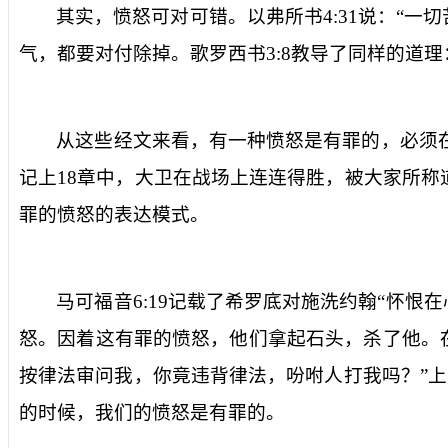
其实，愤怒可对可错。以弗所书
4:31
说：“一
气，都要对付除掉。歌罗西书
3:8
教导了同样的道理
从这些经文来看，有一种愤怒是有罪的，必须
记上
18
章中，大卫在战场上连连得胜，被大家所称
罪的愤怒的表达模式。
马可福音
6:19
记载了希罗底对施洗约翰“怀恨在
怒。因着这有罪的愤怒，他们拿起石头，杀了他。
按律法审问我，你竟违背律法，吩咐人打我吗？”
的时候，我们的愤怒是有罪的。