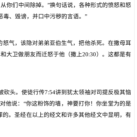
当从你们中间除掉。”换句话说，各种形式的愤怒和怒
恶毒、毁谤，并口中污秽的言语。”
的怒气，该隐对弟弟亚伯生气，把他杀死。在撒母耳
单和大卫做朋友而迁怒于他（撒上
20:30
）。这都是有
被砍头。使徒行传
7:54
讲到犹太领袖对司提反极其恼
对他说：“你这粉饰的墙，神要打你！你坐堂为的是
罪的。圣经在以上的经文和许多其他经文中显明，有