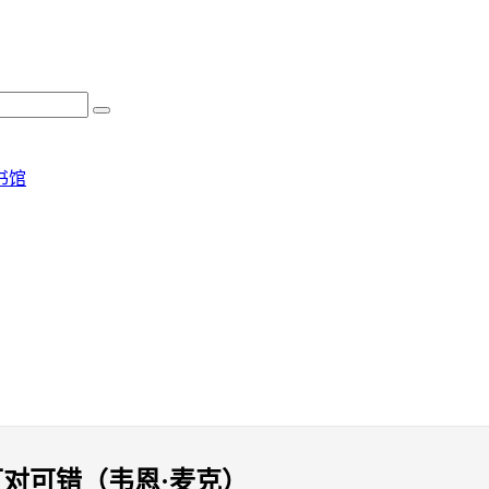
书馆
可对可错（韦恩·麦克）