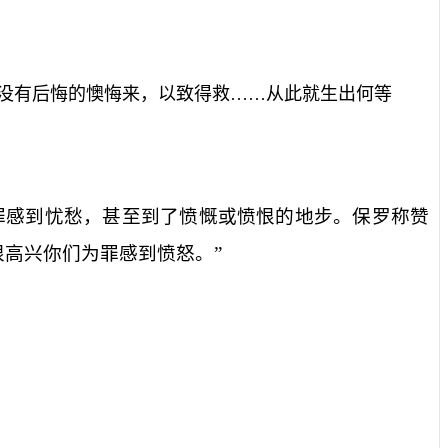
没有后悔的懊悔来，以致得救……从此就生出何等
罪感到忧愁，甚至到了愤慨或愤恨的地步。保罗称赞
高兴你们为罪感到愤怒。”