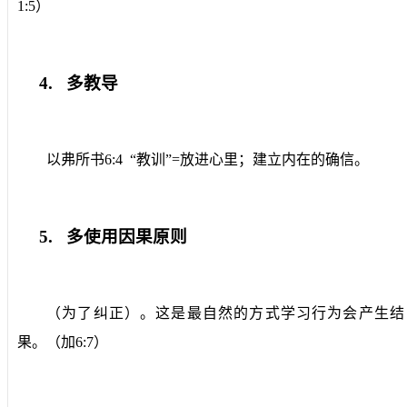
1:5
）
4.
多教导
以弗所书
6:4
“教训”
=
放进心里；建立内在的确信。
5.
多使用因果原则
（为了纠正）。这是最自然的方式学习行为会产生结
果。（加
6:7
）