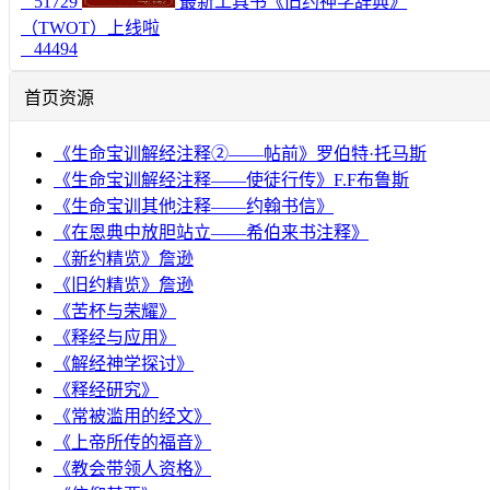
51729
最新工具书《旧约神学辞典》
（TWOT）上线啦
44494
首页资源
《生命宝训解经注释②——帖前》罗伯特·托马斯
《生命宝训解经注释——使徒行传》F.F布鲁斯
《生命宝训其他注释——约翰书信》
《在恩典中放胆站立——希伯来书注释》
《新约精览》詹逊
《旧约精览》詹逊
《苦杯与荣耀》
《释经与应用》
《解经神学探讨》
《释经研究》
《常被滥用的经文》
《上帝所传的福音》
《教会带领人资格》