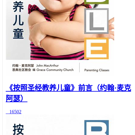
《按照圣经教养儿童》前言（约翰·麦克
阿瑟）
16502