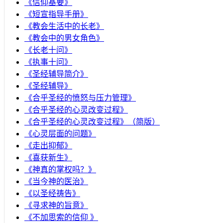
《信仰基要》
《短宣指导手册》
《教会生活中的长老》
《教会中的男女角色》
《长老十问》
《执事十问》
《圣经辅导简介》
《圣经辅导》
​《合乎圣经的愤怒与压力管理》
《合乎圣经的心灵改变过程》
《合乎圣经的心灵改变过程》（简版）
《心灵层面的问题》
《走出抑郁》
《喜获新生》
《神真的掌权吗？》
《当今神的医治》
《以圣经祷告》
《寻求神的旨意》
《不加思索的信仰 》