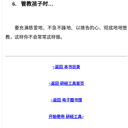
6.
管教孩子时…
要充满慈爱地、不急不躁地、以祷告的心、彻底地地管
教，这样你不会常常这样做。
<
返回
本书目录
<
返回
研经工具首页
<返回
电子图书馆
开始使用
研经工具
>