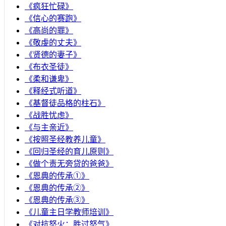
《疯狂忙碌》
《信心的赛跑》
《高尚的罪》
《敬虔的丈夫》
《贤德的妻子》
《布衣圣徒》
《柔和谦卑》
《释经式听道》
《基督徒品格的柱石》
《战胜忧虑》
《与主亲近》
《按照圣经教养儿童》
《回归圣经的育儿原则》
《做个责无旁贷的爸爸》
《恩典的传承①》
《恩典的传承②》
《恩典的传承③》
《儿童主日学教师培训》
《对抗怒火：胜过怒气》