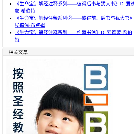
《生命宝训解经注释系列——彼得后书与犹大书》D. 爱
蒙·希伯特
《生命宝训解经注释系列②——彼得前、后书与犹大书
埃德温·布卢姆
《生命宝训解经注释系列——约翰书信》D. 爱德蒙·希伯
特
相关文章