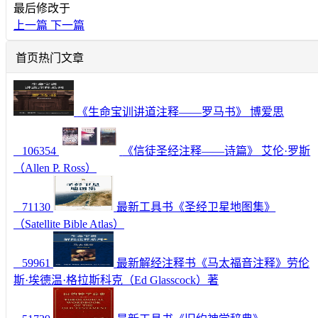
最后修改于
上一篇
下一篇
首页热门文章
《生命宝训讲道注释——罗马书》 博爱思
106354
《信徒圣经注释——诗篇》 艾伦·罗斯
（Allen P. Ross）
71130
最新工具书《圣经卫星地图集》
（Satellite Bible Atlas）
59961
最新解经注释书《马太福音注释》劳伦
斯·埃德温·格拉斯科克（Ed Glasscock）著