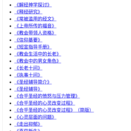
《解经神学探讨》
《释经研究》
《常被滥用的经文》
《上帝所传的福音》
《教会带领人资格》
《信仰基要》
《短宣指导手册》
《教会生活中的长老》
《教会中的男女角色》
《长老十问》
《执事十问》
《圣经辅导简介》
《圣经辅导》
​《合乎圣经的愤怒与压力管理》
《合乎圣经的心灵改变过程》
《合乎圣经的心灵改变过程》（简版）
《心灵层面的问题》
《走出抑郁》