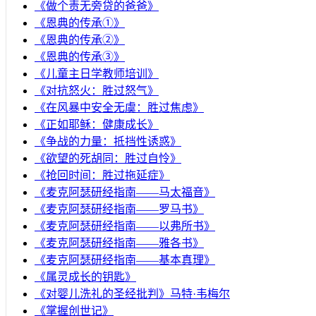
《做个责无旁贷的爸爸》
《恩典的传承①》
《恩典的传承②》
《恩典的传承③》
《儿童主日学教师培训》
《对抗怒火：胜过怒气》
《在风暴中安全无虞：胜过焦虑》
《正如耶稣：健康成长》
《争战的力量：抵挡性诱惑》
《欲望的死胡同：胜过自怜》
《抢回时间：胜过拖延症》
《麦克阿瑟研经指南——马太福音》
《麦克阿瑟研经指南——罗马书》
《麦克阿瑟研经指南——以弗所书》
《麦克阿瑟研经指南——雅各书》
《麦克阿瑟研经指南——基本真理》
《属灵成长的钥匙》
《对婴儿洗礼的圣经批判》马特·韦梅尔
《掌握创世记》