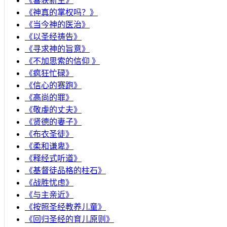
《喜获新生》
《神真的掌权吗？》
《当今神的医治》
《以圣经祷告》
《寻求神的旨意》
《不加思索的信仰 》
《疯狂忙碌》
《信心的赛跑》
《高尚的罪》
《敬虔的丈夫》
《贤德的妻子》
《布衣圣徒》
《柔和谦卑》
《释经式听道》
《基督徒品格的柱石》
《战胜忧虑》
《与主亲近》
《按照圣经教养儿童》
《回归圣经的育儿原则》