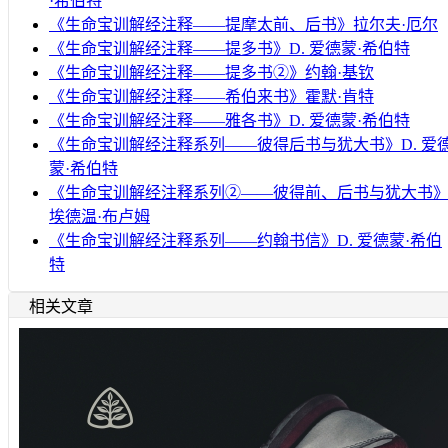
·希伯特
《生命宝训解经注释——提摩太前、后书》拉尔夫·厄尔
《生命宝训解经注释——提多书》D. 爱德蒙·希伯特
《生命宝训解经注释——提多书②》约翰·基钦
《生命宝训解经注释——希伯来书》霍默·肯特
《生命宝训解经注释——雅各书》D. 爱德蒙·希伯特
《生命宝训解经注释系列——彼得后书与犹大书》D. 爱
蒙·希伯特
《生命宝训解经注释系列②——彼得前、后书与犹大书
埃德温·布卢姆
《生命宝训解经注释系列——约翰书信》D. 爱德蒙·希伯
特
相关文章