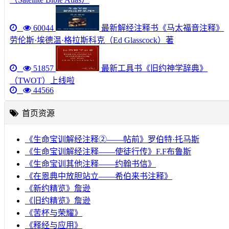
60044
最新解经注释书《马太福音注释》
劳伦斯·埃德温·格拉斯科克（Ed Glasscock）著
51857
最新工具书《旧约神学辞典》
（TWOT）上线啦
44566
首页资源
《生命宝训解经注释②——帖前》罗伯特·托马斯
《生命宝训解经注释——使徒行传》F.F布鲁斯
《生命宝训其他注释——约翰书信》
《在恩典中放胆站立——希伯来书注释》
《新约精览》詹逊
《旧约精览》詹逊
《苦杯与荣耀》
《释经与应用》