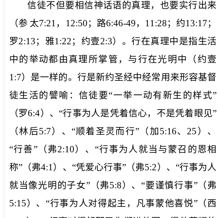
信徒不但要相信神话语的真理，也要实行出来
（参
太
7:21
，
12:50
；路
6:46-49
，
11:28
；约
13:17
；
罗
2:13
；雅
1:22
；约壹
2:3
）。
行在真理中
是指生活
中的举动都由真理所掌管，与行在光明中（约壹
1:7
）是一样的。
行
是新约圣经中经常用来形容基督
徒生活的譬喻：信徒要“
一举一动有新生的样式
”
（罗
6:4
）、“
行事为人是凭着信心，不是凭着眼见
”
（林后
5:7
）、“
顺着圣灵而行
”（加
5:16
、
25
）、
“
行善
”（弗
2:10
）、“
行事为人就当与蒙召的恩相
称
”（弗
4:1
）、“
凭爱心行事
”（弗
5:2
）、“
行事为人
就当像光明的子女
”（弗
5:8
）、“
要谨慎行事
”（弗
5:15
）、“
行事为人对得起主，凡事蒙他喜悦
”（西