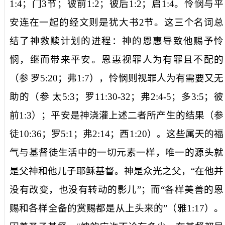
1:4
；门
3
节；彼前
1:2
；彼后
1:2
；启
1:4
。
怜悯
与
平
安
连在一起的经文则是犹大书
2
节。这三个名词总
结了神救赎计划的进程：神的
恩惠
导致他赐予
怜
悯
，继而带来
平安
。
恩惠
视罪人为有罪且不配的
（参
罗
5:20
；弗
1:7
），
怜悯
则视罪人为有需要又无
助的（参
太
5:3
；罗
11:30-32
；弗
2:4-5
；多
3:5
；彼
前
1:3
）；
平安
是神浇灌上述二者所产生的结果（参
徒
10:36
；罗
5:1
；弗
2:14
；西
1:20
）。这些属天的福
气与基督徒生活中的一切元素一样，唯一的源头就
是
父神和他儿子耶稣基督
。神是众光之父，“
在他并
没有改变，也没有转动的影儿
”；而“
各样美善的恩
赐和各样全备的赏赐都是从上头来的
”（雅
1:17
）。