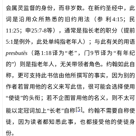
会属灵监督的身份，而非岁数。在新约圣经中，此
词是沿用众所熟悉的旧约用法（参
利
4:15
；民
11:25
；申
25:7-8
等），通常是指长老的职分（提前
5:1
是例外，此处单纯指老年人）；与此有关的用语
presbutēs
（路
1:18
译为“老”，门
9
节译为“有年纪
的”）则是指老年人，无关带领者角色。约翰如此自
称，更可支持此书信由他所撰写的事实，因为别的
作者若冒用他的名义来写此信，很可能会选择使用
“使徒”的头衔；若不企图冒用他的名义，则不太可
[5]
能以定冠词加上“长老”自称
。约翰不需要自称使
徒，因为读者都知悉此事，也都接受他的使徒身
份。