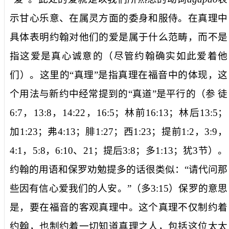
示甘心乐意、在属灵方面的委身和服侍。
在真理中
具体表明约翰对他们的爱是属于什么范畴，而不是
指这爱是真心诚意的（尽管约翰确实如此爱着他
们）。这里的“真理”是指真理在福音中的体现，这
个用法与新约中经常提到的“真道”是平行的（参
徒
6:7
，
13:8
，
14:22
，
16:5
；林前
16:13
；林后
13:5
；
加
1:23
；弗
4:13
；腓
1:27
；西
1:23
；提前
1:2
，
3:9
，
4:1
，
5:8
，
6:10
、
21
；提后
3:8
；多
1:13
；犹
3
节）。
约翰的用语和保罗劝勉提多的话很类似：“
请代问那
些因有信心爱我们的人安。
”（多
3:15
）保罗的意思
是，要在福音的客观真理中。这个真理不仅制约着
约翰
，也制约着
一切知道真理之人
，包括这位太太