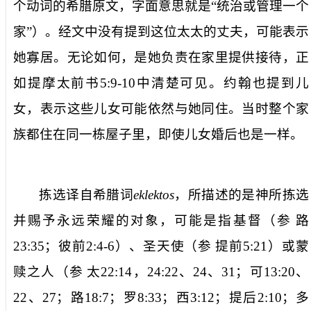
个动词的希腊原文，字面意思就是“统治或管理一个
家”）。经文中没有提到这位太太的丈夫，可能表示
她寡居。无论如何，是她负责在家里提供接待，正
如提摩太前书
5:9-10
中清楚可见。约翰也提到
儿
女
，表示这些儿女可能依然与她同住。当时整个家
族都住在同一栋屋子里，即使儿女婚后也是一样。
拣选
译自希腊词
eklektos
，所描述的是神所拣选
并赐予永远荣耀的对象，可能是指基督（参
路
23:35
；彼前
2:4-6
）、圣天使（参
提前
5:21
）或蒙
赎之人（参
太
22:14
，
24:22
、
24
、
31
；可
13:20
、
22
、
27
；路
18:7
；罗
8:33
；西
3:12
；提后
2:10
；多