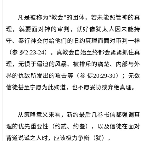
凡是被称为“教会”的团体，若未能照管神的真
理，就要面对神的审判，就好像犹太人因未能持
守、奉行神交付给他们的旧约真理而面对审判一样
（参
罗
2:23-24
）。真教会自始至终都会紧紧抓住真
理，无惧于逼迫的风暴、被排斥的痛楚、内部与外
界的仇敌所发出的攻击等（参
徒
20:29-30
）；无数
信徒甚至宁愿为此殉道，也不愿妥协或弃绝真理。
从策略意义来看，新约最后几卷书信都强调真
理的优先重要性（约贰、约叁），以及信徒在面对
背道说谎之人时，应该极力争辩（犹）。