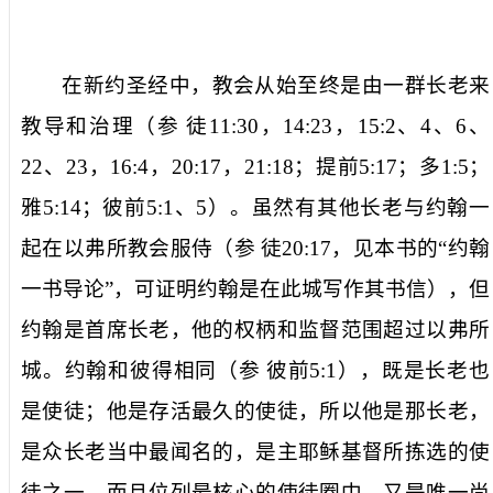
在新约圣经中，教会从始至终是由一群长老来
教导和治理（参
徒
11:30
，
14:23
，
15:2
、
4
、
6
、
22
、
23
，
16:4
，
20:17
，
21:18
；提前
5:17
；多
1:5
；
雅
5:14
；彼前
5:1
、
5
）。虽然有其他长老与约翰一
起在以弗所教会服侍（参
徒
20:17
，见本书的“约翰
一书导论”，可证明约翰是在此城写作其书信），但
约翰是首席长老，他的权柄和监督范围超过以弗所
城。约翰和彼得相同（参
彼前
5:1
），既是长老也
是使徒；他是存活最久的使徒，所以他是
那长老
，
是众长老当中最闻名的，是主耶稣基督所拣选的使
徒之一，而且位列最核心的使徒圈中，又是唯一尚