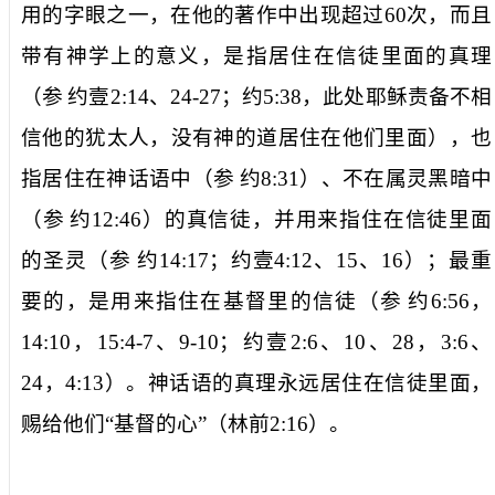
用的字眼之一，在他的著作中出现超过
60
次，而且
带有神学上的意义，是指居住在信徒里面的真理
（参
约壹
2:14
、
24-27
；约
5:38
，此处耶稣责备不相
信他的犹太人，没有神的道居住在他们里面），也
指居住在神话语中（参
约
8:31
）、不在属灵黑暗中
（参
约
12:46
）的真信徒，并用来指住在信徒里面
的圣灵（参
约
14:17
；约壹
4:12
、
15
、
16
）；最重
要的，是用来指住在基督里的信徒（参
约
6:56
，
14:10
，
15:4-7
、
9-10
；约壹
2:6
、
10
、
28
，
3:6
、
24
，
4:13
）。神话语的真理
永远
居住在信徒里面，
赐给他们“
基督的心
”（林前
2:16
）。