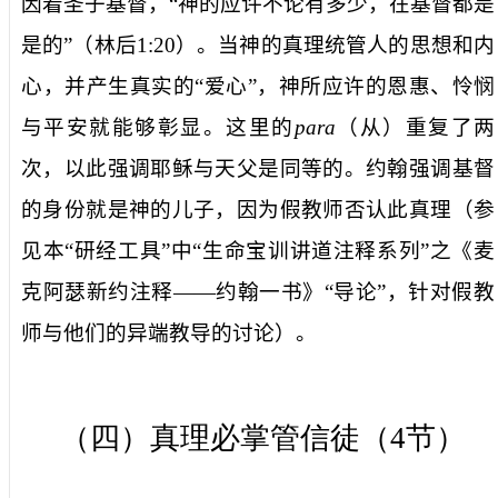
因着圣子基督，“
神的应许不论有多少，在基督都是
是的
”（林后
1:20
）。当神的
真理
统管人的思想和内
心，并产生真实的“爱心”，神所应许的恩惠、怜悯
与平安就能够彰显。这里的
para
（
从
）重复了两
次，以此强调耶稣与天父是同等的。约翰强调基督
的身份就是神的儿子，因为假教师否认此真理（参
见本“研经工具”中“生命宝训讲道注释系列”之《麦
克阿瑟新约注释——约翰一书》“导论”，针对假教
师与他们的异端教导的讨论）。
（四）真理必掌管信徒（
4
节）