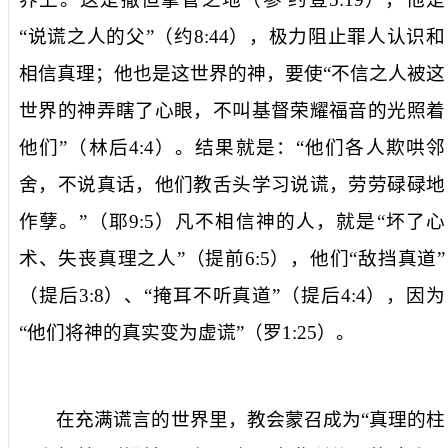
“说谎之人的父”（约
8:44
），极力阻止罪人认识和
相信真理；他也是这世界的神，要使“
不信之人被这
世界的神弄瞎了心眼，不叫基督荣耀福音的光照着
他们
”（林后
4:4
）。结果就是：“他们各人欺哄邻
舍，不说真话，他们教舌头学习说谎，劳劳碌碌地
作孽。”（耶
9:5
）凡不相信神的人，就是“坏了心
术、失丧真理之人”（提前
6:5
），他们“敌挡真道”
（提后
3:8
）、“掩耳不听真道”（提后
4:4
），因为
“他们将神的真实变为虚谎”（罗
1:25
）。
在充满谎言的世界里，教会蒙召成为“真理的柱