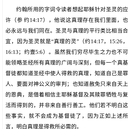
约翰所用的字词令读者想起耶稣针对圣灵的应
许（参
约
14:17
），他说
这真理存在我们里面，也
必永远与我们同在
。圣灵与真理的平行类比相当合
宜，因为圣灵就是“
真理的灵
”（约
14:17
，
15:26
，
16:13
；约壹
5:6
）。虽然我们穷尽毕生之力也不可
能领略圣经所有真理的广阔与深刻，但每一个真基
督徒都知道圣经中使人得救的真理，知道自己是罪
人、要面对神公义的审判；也知道赦免只来自天上
的恩典，是借着相信主耶稣基督及其赎罪牺牲与复
活而得到的，并非来自善行善工。他们若不明白这
些事实，就不会成为基督徒了，因为正如上述所
言，明白真理是得救所必需的。