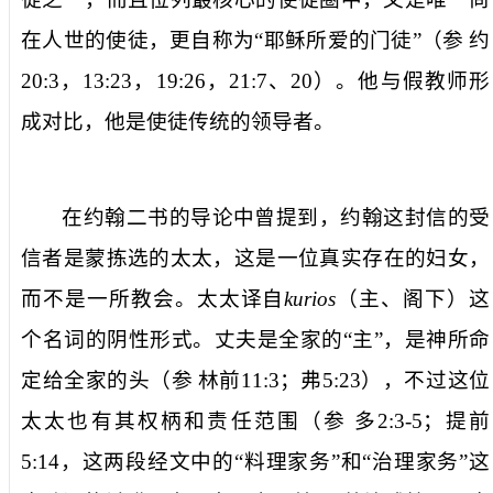
在人世的使徒，更自称为“
耶稣所爱的门徒
”（参
约
20:3
，
13:23
，
19:26
，
21:7
、
20
）。他与假教师形
成对比，他是使徒传统的领导者。
在约翰二书的导论中曾提到，约翰这封信的受
信者是
蒙拣选的太太
，这是一位真实存在的妇女，
而不是一所教会。
太太
译自
kurios
（主、阁下）这
个名词的阴性形式。丈夫是全家的“主”，是神所命
定给全家的头（参
林前
11:3
；弗
5:23
），不过这位
太太
也有其权柄和责任范围（参
多
2:3-5
；提前
5:14
，这两段经文中的“料理家务”和“治理家务”这