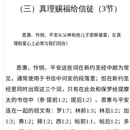
（三）真理赐福给信徒（
3
节）
恩惠、怜悯、平安从父神和他儿子耶稣基督，在真
理和爱心上必常与我们同在！
恩惠、怜悯、平安
这些词在新约圣经中颇为常
见，通常使用于书信中问安的段落里；但在新约圣
经里同时出现这三个词，只有在此处和保罗给提摩
太的书信中（参
提前
1:2
；提后
1:2
）。
恩惠
与
平安
连在一起的经文有：罗
1:7
；林前
1:3
；林后
1:2
；加
1:3
；弗
1:2
；腓
1:2
；西
1:2
；帖前
1:1
、帖后
1:2
；多