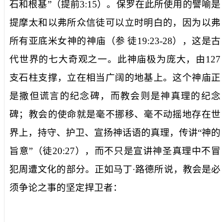
石和根基”（提前
3:15
）。保罗在此所使用的譬喻是
提摩太和以弗所众信徒可以立时明白的，因为以弗
所有亚底米女神的神庙（参
徒
19:23-28
），这是古
代世界的七大奇观之一。此神庙极为庞大，由
127
支石柱支撑，立在相当广阔的地基上。这个神庙正
是撒但谎言的纪念碑，而教会则是神真理的纪念
碑；教会的使命就是毫不挪移、毫不动摇地存在世
界上，持守、护卫、宣扬神话语的真理，传讲“神的
旨意”（徒
20:27
），而不只是宣讲神圣真理中不冒
犯周遭文化的部分。正如马丁·路德所说，教会是必
须争论之事的坚定捍卫者：