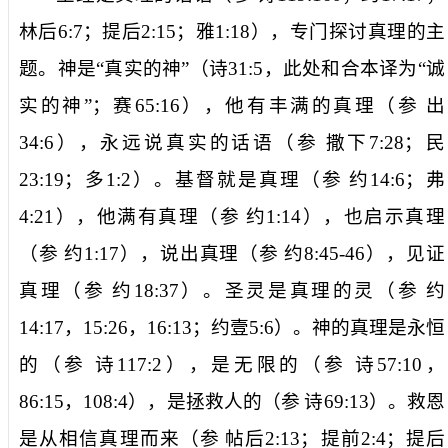
林后
6:7
；提后
2:15
；雅
1:18
），专门探讨真理的主
题。神是“真实的神”（诗
31:5
，此处和合本译为“诚
实的神”；赛
65:16
），他有丰满的真理（参
出
34:6
），永远说真实的话语（参
撒下
7:28
；民
23:19
；多
1:2
）。基督就是真理（参
约
14:6
；弗
4:21
），他满有真理（参
约
1:14
），也启示真理
（参
约
1:17
），说出真理（参
约
8:45-46
），见证
真理（参
约
18:37
）。圣灵是真理的灵（参
约
14:17
，
15:26
，
16:13
；约壹
5:6
）。神的真理是永恒
的（参
诗
117:2
），是无限的（参
诗
57:10
，
86:15
，
108:4
），是拯救人的（参
诗
69:13
）。救恩
是从相信真理而来（参
帖后
2:13
；提前
2:4
；提后