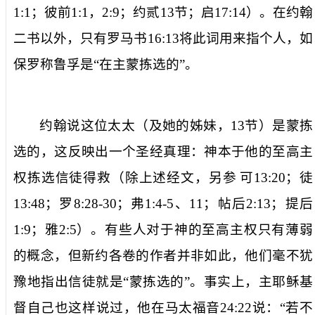
1:1
；彼前
1:1
，
2:9
；约贰
13
节；启
17:14
）。在约翰
二书以外，只有罗马书
16:13
将此词用来指个人，如
保罗称鲁孚是“在主蒙拣选的”。
约翰说这位太太（及她的姊妹，
13
节）是
蒙拣
选的
，这反映出一个圣经真理：神本于他的至高主
权拣选信徒得救（除上述经文，另参
可
13:20
；徒
13:48
；罗
8:28-30
；弗
1:4-5
、
11
；帖后
2:13
；提后
1:9
；雅
2:5
）。有些人对于神的至高主权只有薄弱
的概念，但新约各卷的作者并非如此，他们毫不犹
豫地指出信徒就是“蒙拣选的”。事实上，主耶稣基
督自己也这样说过，他在马太福音
24:22
说：“
若不