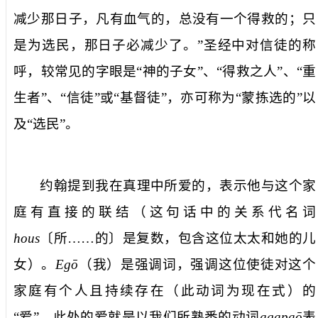
减少那日子，凡有血气的，总没有一个得救的；只
是为选民，那日子必减少了。
”圣经中对信徒的称
呼，较常见的字眼是“神的子女”、“得救之人”、“重
生者”、“信徒”或“基督徒”，亦可称为“蒙拣选的”以
及“选民”。
约翰提到
我在真理中所爱的
，表示他与这个家
庭有直接的联结（这句话中的关系代名词
hous
〔
所……的
〕是复数，包含这位太太和她的儿
女）。
Egō
（
我
）是强调词，强调这位使徒对这个
家庭有个人且持续存在（此动词为现在式）的
“爱”。此处的
爱
就是以我们所熟悉的动词
agapaō
表