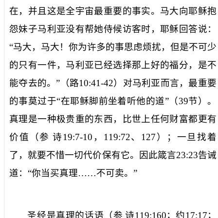
在，并且这是全宇宙最重要的事实。马大向耶稣抱
怨妹子马利亚没有帮她侍候访客时，耶稣回答说：
“
马大，马大！你为许多的事思虑烦扰，但是不可少
的只有一件，马利亚已经选择那上好的福分，是不
能夺去的。
”（路
10:41-42
）对马利亚而言，最重要
的事莫过于“
在耶稣脚前坐着听他的道
”（
39
节）。
真理是一种极贵重的东西，比世上任何财富都更有
价值（参
诗
19:7-10
，
119:72
、
127
）；一旦找着
了，就要不惜一切代价保有它。因此箴言
23:23
告诫
道：“
你当买真理……不可卖。
”
圣经是真理的话语（参
诗
119:160
；约
17:17
；