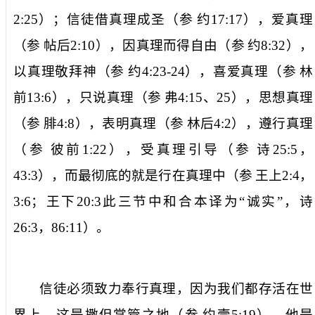
2:25
）；信徒借真理成圣（参
约
17:17
），爱真理
（参
帖后
2:10
），因真理而得自由（参
约
8:32
），
以真理敬拜神（参
约
4:23-24
），喜爱真理（参
林
前
13:6
），只说真理（参
弗
4:15
、
25
），思想真理
（参
腓
4:8
），表明真理（参
林后
4:2
），遵行真理
（参
彼前
1:22
），受真理引导（参
诗
25:5
，
43:3
），而最彻底的就是行在真理中（参
王上
2:4
，
3:6
；王下
20:3
此三节中和合本译为“诚实”，诗
26:3
，
86:11
）。
信徒必须致力奉行真理，因为我们都存活在世
界上。这是撒但掌管之地（参
约壹
5:19
），他是