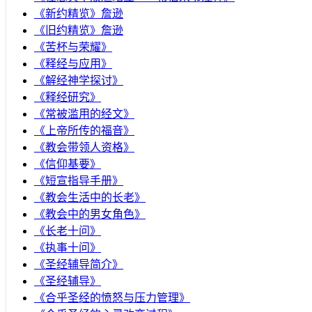
《新约精览》詹逊
《旧约精览》詹逊
《苦杯与荣耀》
《释经与应用》
《解经神学探讨》
《释经研究》
《常被滥用的经文》
《上帝所传的福音》
《教会带领人资格》
《信仰基要》
《短宣指导手册》
《教会生活中的长老》
《教会中的男女角色》
《长老十问》
《执事十问》
《圣经辅导简介》
《圣经辅导》
​《合乎圣经的愤怒与压力管理》