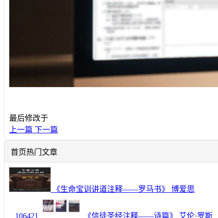
最后修改于
上一篇
下一篇
首页热门文章
《生命宝训讲道注释——罗马书》 博爱思
106421
《信徒圣经注释——诗篇》 艾伦·罗斯