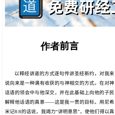
作者
前言
以释经讲道的方式逐句传讲圣经新约，对我来
说向来是一种满有收获的与神相交的方式。在对神
话语的领会中与他深交，并在此基础上向他的子民
解释他话语的真意
——
这是我一贯的目标。用尼希
米记
8
:
8
的话说，我竭力
“讲明意思”
，使他们得以真