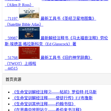
（Allen P. Ross）
71197
最新工具书《圣经卫星地图集》
（Satellite Bible Atlas）
59987
最新解经注释书《马太福音注释》劳伦
斯·埃德温·格拉斯科克（Ed Glasscock）著
51768
最新工具书《旧约神学辞典》
（TWOT）上线啦
44515
首页资源
《生命宝训解经注释②——帖前》罗伯特·托马斯
《生命宝训解经注释——使徒行传》F.F布鲁斯
《生命宝训其他注释——约翰书信》
《在恩典中放胆站立——希伯来书注释》