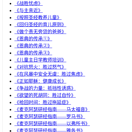
《战胜忧虑》
《与主亲近》
《按照圣经教养儿童》
《回归圣经的育儿原则》
《做个责无旁贷的爸爸》
《恩典的传承①》
《恩典的传承②》
《恩典的传承③》
《儿童主日学教师培训》
《对抗怒火：胜过怒气》
《在风暴中安全无虞：胜过焦虑》
《正如耶稣：健康成长》
《争战的力量：抵挡性诱惑》
《欲望的死胡同：胜过自怜》
《抢回时间：胜过拖延症》
《麦克阿瑟研经指南——马太福音》
《麦克阿瑟研经指南——罗马书》
《麦克阿瑟研经指南——以弗所书》
《麦克阿瑟研经指南——雅各书》