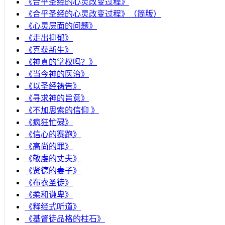
《合乎圣经的心灵改变过程》
《合乎圣经的心灵改变过程》（简版）
《心灵层面的问题》
《走出抑郁》
《喜获新生》
《神真的掌权吗？》
《当今神的医治》
《以圣经祷告》
《寻求神的旨意》
《不加思索的信仰 》
《疯狂忙碌》
《信心的赛跑》
《高尚的罪》
《敬虔的丈夫》
《贤德的妻子》
《布衣圣徒》
《柔和谦卑》
《释经式听道》
《基督徒品格的柱石》