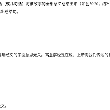
话（或几句话）将该故事的全部意义总结出来（如创
50:20
；约
2:
找出总结句。
这与经文的字面意思无关。寓意解经是在说，上帝向我们传达的
经文。