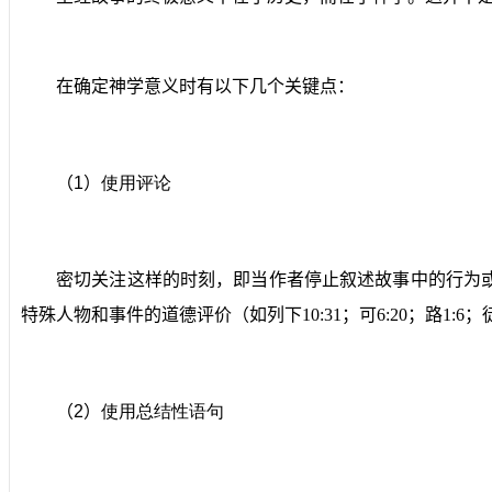
在确定神学意义时有以下几个关键点：
（
1
）
使用评论
密切关注这样的时刻，即当作者停止叙述故事中的行为
特殊人物和事件的道德评价（如列下
10:31
；可
6:20
；路
1:6
；
（
2
）
使用总结性语句