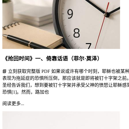
《抢回时间》一、倚靠话语（菲尔·莫泽）
📘 立刻获取完整版 PDF 如果说或许有哪个时刻，耶稣也被某
表现为拖延症的恐惧所压倒，那应该就是即将被钉十字架之前
圣经告诉我们，想到要被钉十字架并承受父神的愤怒让耶稣感
恐惧[1]。然而，路加也
阅读更多...