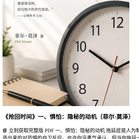
《抢回时间》一、惧怕：隐秘的动机（菲尔·莫泽）
📘 立刻获取完整版 PDF 一、惧怕：隐秘的动机 拖延症是人为
造出来的对恐惧的自卫反应。也许你没勇气承认，但当你拖延