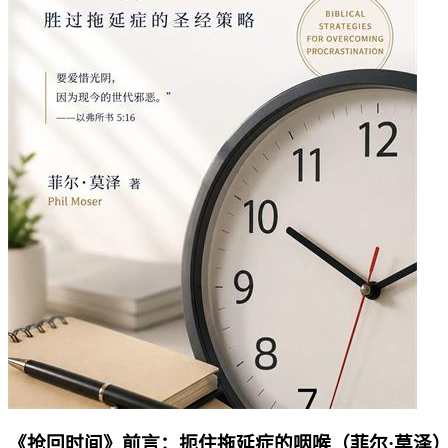
《抢回时间》前言：扼住拖延症的咽喉（菲尔·莫泽