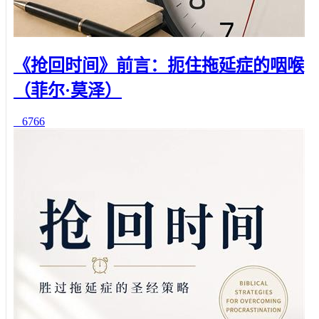
《抢回时间》前言：扼住拖延症的咽喉
（菲尔·莫泽）
6766