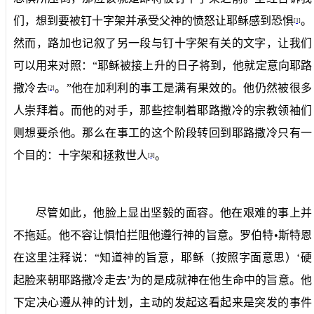
们，想到要被钉十字架并承受父神的愤怒让耶稣感到恐惧
。
[1]
然而，路加也记叙了另一段与钉十字架有关的文字，让我们
可以用来对照：“耶稣被接上升的日子将到，他就定意向耶路
撒冷去
。”他在加利利的事工是满有果效的。他仍然被很多
[2]
人崇拜着。而他的对手，那些控制着耶路撒冷的宗教领袖们
则想要杀他。那么在事工的这个阶段转回到耶路撒冷只有一
个目的：十字架和拯救世人
。
[3]
尽管如此，他脸上显出坚毅的面容。他在艰难的事上并
不拖延。他不容让惧怕拦阻他遵行神的旨意。罗伯特•斯特恩
在这里注释说：“知道神的旨意，耶稣（按照字面意思）
‘
硬
起脸来朝耶路撒冷走去
’
为的是成就神在他生命中的旨意。他
下定决心遵从神的计划，主动的发起这看起来是突发的事件