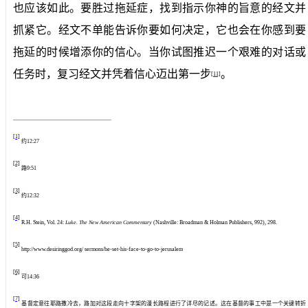
也应该如此。要胜过拖延症，找到指示你神的旨意的经文并
抓紧它。经文不单能告诉你要如何决定，它也会在你感到要
拖延的时候增添你的信心。当你试图推迟一个艰难的对话或
任务时，复习经文并凭着信心迈出第一步
。
[11]
[1]
约
12:27
[2]
路
9:51
[3]
约
12:32
[4]
R.H. Stein, Vol. 24:
Luke. The New American Commentary
(Nashville: Broadman & Holman Publishers, 992), 298.
[5]
http://www.desiringgod.org/ sermons/he-set-his-face-to-go-to-jerusalem
[6]
可
14:36
[7]
基督定意往耶路撒冷去，路加对这段走向十字架的漫长路程进行了详尽的记述。这在基督的事工中是一个关键转折