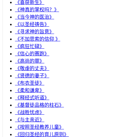
《喜获新生》
《神真的掌权吗？》
《当今神的医治》
《以圣经祷告》
《寻求神的旨意》
《不加思索的信仰 》
《疯狂忙碌》
《信心的赛跑》
《高尚的罪》
《敬虔的丈夫》
《贤德的妻子》
《布衣圣徒》
《柔和谦卑》
《释经式听道》
《基督徒品格的柱石》
《战胜忧虑》
《与主亲近》
《按照圣经教养儿童》
《回归圣经的育儿原则》