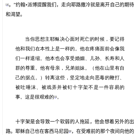
。”约翰•派博提醒我们，走向耶路撒冷就是离开自己的期待
[4]
和渴望。
当你思想主耶稣决心面对死亡的时候，要记得
他和我们在本性上是一样的。他在疼痛面前会像我
们一样退缩。他本也会享受婚姻、儿孙、长寿和人
群的尊重。他有母亲，兄弟姐妹。（他在山里有自
己的据点。）转离这些，坚定地走向恶毒的鞭打、
被吐唾沫、被戏弄并被钉十字架不是一件容易的
事。这是很艰难的
。
[5]
十字架是会导致一个软弱的人拖延，他会想着另外的出
路。耶稣自己也在客西马尼园
，在受难前的那个夜间向他的
[6]