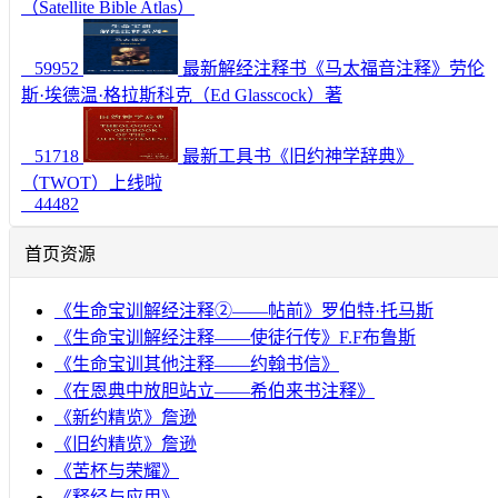
（Satellite Bible Atlas）
59952
最新解经注释书《马太福音注释》劳伦
斯·埃德温·格拉斯科克（Ed Glasscock）著
51718
最新工具书《旧约神学辞典》
（TWOT）上线啦
44482
首页资源
《生命宝训解经注释②——帖前》罗伯特·托马斯
《生命宝训解经注释——使徒行传》F.F布鲁斯
《生命宝训其他注释——约翰书信》
《在恩典中放胆站立——希伯来书注释》
《新约精览》詹逊
《旧约精览》詹逊
《苦杯与荣耀》
《释经与应用》