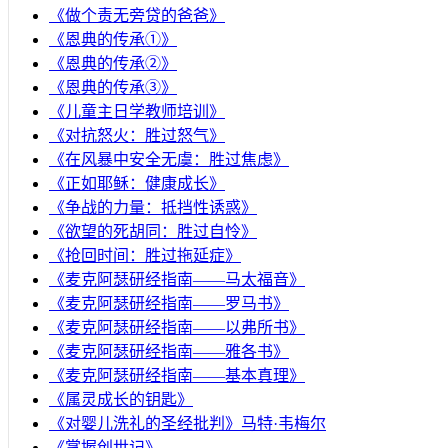
《做个责无旁贷的爸爸》
《恩典的传承①》
《恩典的传承②》
《恩典的传承③》
《儿童主日学教师培训》
《对抗怒火：胜过怒气》
《在风暴中安全无虞：胜过焦虑》
《正如耶稣：健康成长》
《争战的力量：抵挡性诱惑》
《欲望的死胡同：胜过自怜》
《抢回时间：胜过拖延症》
《麦克阿瑟研经指南——马太福音》
《麦克阿瑟研经指南——罗马书》
《麦克阿瑟研经指南——以弗所书》
《麦克阿瑟研经指南——雅各书》
《麦克阿瑟研经指南——基本真理》
《属灵成长的钥匙》
《对婴儿洗礼的圣经批判》马特·韦梅尔
《掌握创世记》