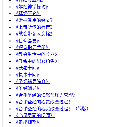
《解经神学探讨》
《释经研究》
《常被滥用的经文》
《上帝所传的福音》
《教会带领人资格》
《信仰基要》
《短宣指导手册》
《教会生活中的长老》
《教会中的男女角色》
《长老十问》
《执事十问》
《圣经辅导简介》
《圣经辅导》
​《合乎圣经的愤怒与压力管理》
《合乎圣经的心灵改变过程》
《合乎圣经的心灵改变过程》（简版）
《心灵层面的问题》
《走出抑郁》