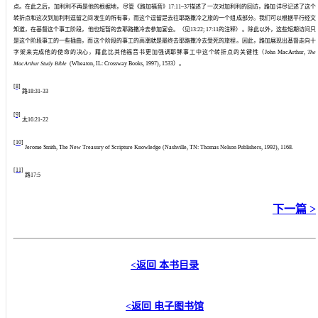
点。在此之后，加利利不再是他的根据地，尽管《路加福音》
17:11–37
描述了一次对加利利的回访，路加详尽记述了这个
转折点和这次到加利利逗留之间发生的所有事，而这个逗留是去往耶路撒冷之旅的一个组成部分。我们可以根据平行经文
知道，在基督这个事工阶段，他也短暂的去耶路撒冷去参加宴会。（见
13:22; 17:11
的注释）。除此以外，这些短期访问只
是这个阶段事工的一些插曲，而这个阶段的事工的高潮就是最终去耶路撒冷去受死的旅程。因此，路加展现出基督走向十
字架来完成他的使命的决心，藉此比其他福音书更加强调耶稣事工中这个转折点的关键性（
John MacArthur,
The
MacArthur Study Bible
(Wheaton, IL: Crossway Books, 1997), 1533
）。
[8]
路
18:31-33
[9]
太
16:21-22
[10]
Jerome Smith, The New Treasury of Scripture Knowledge (Nashville, TN: Thomas Nelson Publishers, 1992), 1168.
[11]
路
17:5
下一篇 >
<返回
本书目录
<返回
电子图书馆