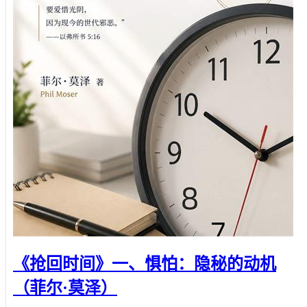
《抢回时间》一、惧怕：隐秘的动机
（菲尔·莫泽）