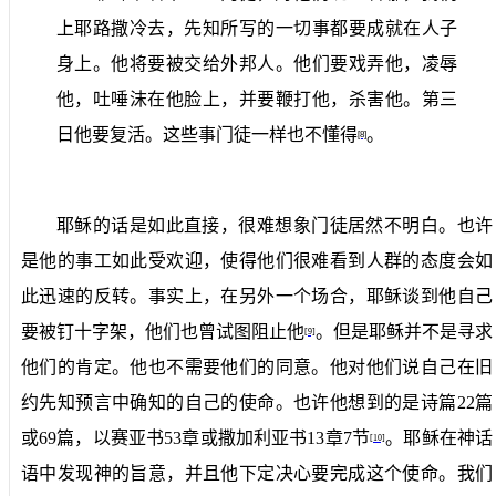
上耶路撒冷去，先知所写的一切事都要成就在人子
身上。他将要被交给外邦人。他们要戏弄他，凌辱
他，吐唾沫在他脸上，并要鞭打他，杀害他。第三
日他要复活。这些事门徒一样也不懂得
。
[8]
耶稣的话是如此直接，很难想象门徒居然不明白。也许
是他的事工如此受欢迎，使得他们很难看到人群的态度会如
此迅速的反转。事实上，在另外一个场合，耶稣谈到他自己
要被钉十字架，他们也曾试图阻止他
。但是耶稣并不是寻求
[9]
他们的肯定。他也不需要他们的同意。他对他们说自己在旧
约先知预言中确知的自己的使命。也许他想到的是诗篇
22
篇
或
69
篇，以赛亚书
53
章或撒加利亚书
13
章
7
节
。耶稣在神话
[10]
语中发现神的旨意，并且他下定决心要完成这个使命。我们