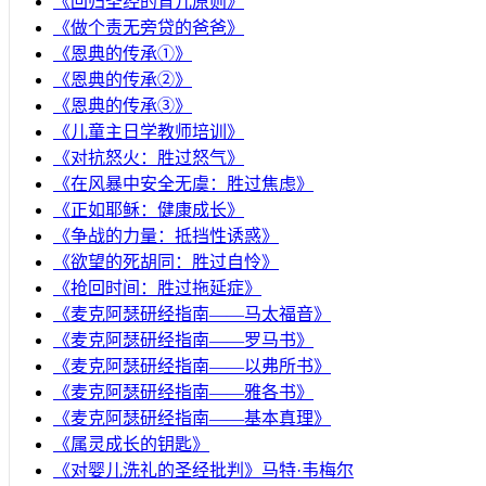
《回归圣经的育儿原则》
《做个责无旁贷的爸爸》
《恩典的传承①》
《恩典的传承②》
《恩典的传承③》
《儿童主日学教师培训》
《对抗怒火：胜过怒气》
《在风暴中安全无虞：胜过焦虑》
《正如耶稣：健康成长》
《争战的力量：抵挡性诱惑》
《欲望的死胡同：胜过自怜》
《抢回时间：胜过拖延症》
《麦克阿瑟研经指南——马太福音》
《麦克阿瑟研经指南——罗马书》
《麦克阿瑟研经指南——以弗所书》
《麦克阿瑟研经指南——雅各书》
《麦克阿瑟研经指南——基本真理》
《属灵成长的钥匙》
《对婴儿洗礼的圣经批判》马特·韦梅尔