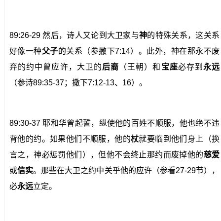
89:26-29 然后，诗人又论到大卫家与
神
的特殊关系，这关系
好像一种
父子
的关系（参撒下7:14）。此外，神在那永不废
弃的约中曾应许，大卫的
后裔
（王朝）和
宝座
必存到
永远
（参诗89:35-37；撒下7:12-13、16）。
89:30-37 耶和华曾起誓，纵使他的百姓不顺服，他也绝不违
背他的约。如果他们不顺服，他的
杖
就要临到他们身上（换
言之，神必惩罚他们），但他不会终止那约而废掉他的
慈爱
或
信实
。那些在大卫之约中关乎他的应许（参看27-29节），
必
永远
立定。