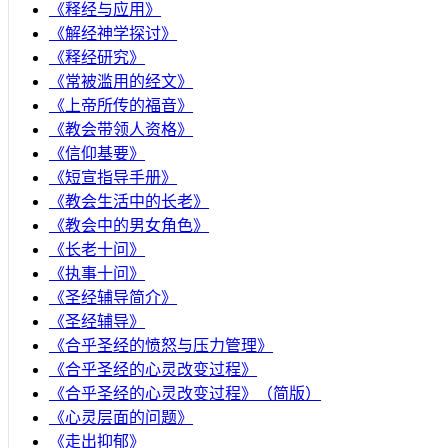
《释经与应用》
《解经神学探讨》
《释经研究》
《常被滥用的经文》
《上帝所传的福音》
《教会带领人资格》
《信仰基要》
《短宣指导手册》
《教会生活中的长老》
《教会中的男女角色》
《长老十问》
《执事十问》
《圣经辅导简介》
《圣经辅导》
​《合乎圣经的愤怒与压力管理》
《合乎圣经的心灵改变过程》
《合乎圣经的心灵改变过程》（简版）
《心灵层面的问题》
《走出抑郁》