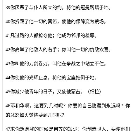
39你厌恶了与仆人所立的约，将他的冠冕践踏于地。
40你拆毁了他一切的篱笆，使他的保障变为荒场。
41凡过路的人都抢夺他；他成为邻邦的羞辱。
42你高举了他敌人的右手；你叫他一切的仇敌欢喜。
43你叫他的刀剑卷刃，叫他在争战之中站立不住。
44你使他的光辉止息，将他的宝座推倒于地。
45你减少他青年的日子，又使他蒙羞。（细拉）
46耶和华啊，这要到几时呢？你要将自己隐藏到永远吗？你
的忿怒如火焚烧要到几时呢？
47求你想念我的时候是何等的短少；你创造世人，要使他们