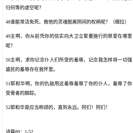
归何等的虚空呢？
48谁能常活免死、救他的灵魂脱离阴间的权柄呢？（细拉）
49主啊，你从前凭你的信实向大卫立誓要施行的慈爱在哪里
呢？
50主啊，求你记念仆人们所受的羞辱，记念我怎样将一切强
盛民的羞辱存在我怀里。
51耶和华啊，你的仇敌用这羞辱羞辱了你的仆人，羞辱了你
受膏者的脚踪。
52耶和华是应当称颂的，直到永远。阿们！阿们！
诗篇89：1-52