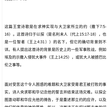
这篇王室诗歌是在求神实现与大卫家所立的约（撒下7:5-
16）。这首诗归于以探（是名利未人〔代上15:17-18〕，也
是一位智者〔王上4:31〕）的名下，但它的确切背景则不
详。有人提出这首诗的背景是历史上的一些军事败战，例如
埃及的示撒入侵犹大事件（王上14:25），或犹大人被掳巴比
伦之事等。
面对受苦这个令人困惑的难题和大卫家受膏君王被打败的事
实，诗人央求耶和华记念他的誓言并结束这场灾难。以探企
图激动耶和华应允他的祷告，于是重述那立约的应许，以及