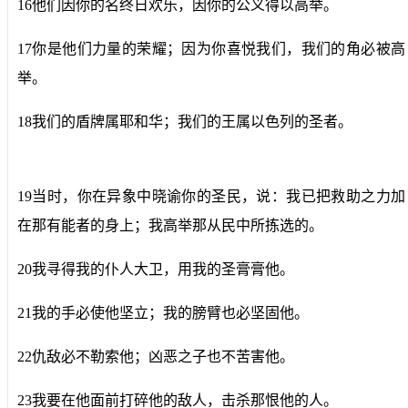
16他们因你的名终日欢乐，因你的公义得以高举。
17你是他们力量的荣耀；因为你喜悦我们，我们的角必被高
举。
18我们的盾牌属耶和华；我们的王属以色列的圣者。
19当时，你在异象中晓谕你的圣民，说：我已把救助之力加
在那有能者的身上；我高举那从民中所拣选的。
20我寻得我的仆人大卫，用我的圣膏膏他。
21我的手必使他坚立；我的膀臂也必坚固他。
22仇敌必不勒索他；凶恶之子也不苦害他。
23我要在他面前打碎他的敌人，击杀那恨他的人。