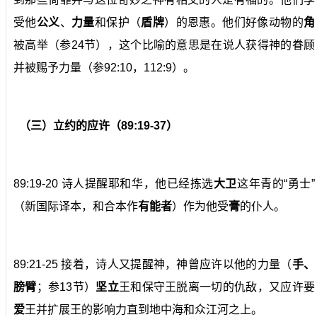
受他
公义
、
力量
和保护（
盾牌
）的恩惠。他们好像动物的
角
被高举（参24节），这个比喻的意思是在说人获得神的眷顾
并被赐予力量（参92:10，112:9）。
（三）立约的应许（89:19-37）
89:19-20 诗人提醒耶和华，他已经拣选
大卫
这年青的“勇士”
（新国际译本，和合本作
有能者
）作为他受
膏
的仆人。
89:21-25 接着，诗人又提醒神，神曾应许以他的力量（
手
、
膀臂
；参13节）
坚立
王和保守王脱离一切的仇敌，又应许要
爱
王并扩展王的影响力直到地中海和众江河之上。