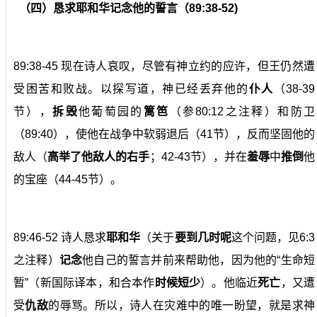
（四）恳求耶和华记念他的誓言（89:38-52)
89:38-45 现在诗人哀叹，尽管有神立约的应许，但王仍然遭
受困苦和败战。以探写道，神已经丢弃他的
仆人
（38-39
节），
拆毁
他葡萄园的
篱笆
（参80:12之注释）和防卫
（89:40），使他在战争中软弱退后（41节），反而坚固他的
敌人（
高举了他敌人的右手
；42-43节），并在
羞辱
中
推倒
他
的宝座（44-45节）。
89:46-52 诗人恳求
耶和华
（关于
要到几时呢
这个问题，见6:3
之注释）
记念
他自己的誓言并前来帮助他，因为他的“生命短
暂”（新国际译本，和合本作
时候短少
）。他临近
死亡
，又遭
受
仇敌
的辱骂。所以，诗人在灾难中的唯一盼望，就是求神