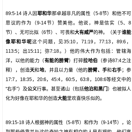
89:5-14 诗人因
耶和华
那卓越非凡的属性（5-8节）和他不可
思议的作为（9-14节）赞美他。他说，神是信实（5、8
节）、无可比拟（6节）、可畏和
大有威严
的神。（关于
谁能
像耶和华呢
这个问题，见35:10，71:19，77:13，89:6，
113:5；出15:11；弥7:18。）他的伟大作为包括：管辖海
洋，以他的能力（
有能的膀臂
）打碎
拉哈伯
（参诗87:4之注
释），创造
天
和
地
，并且以力量（他的
膀臂、手
和
右手
；参
17:7，18:35，20:6，45:4，60:5，63:8，108:6等经文中的
“右手”）及
公义
行事。甚至诸山（包括
他泊和黑门
）也被拟人
化为好像在耶和华的创造
大能
里欢喜快乐似的。
89:15-18 诗人根据神的属性（5-8节）和作为（9-14节），论
到那些倚靠并与这位奇妙之神有相交的人是有福的。他们享