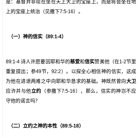
是：基督并非现在坐在天上大卫的宝座上，而是将会坐在地
上的宝座上统治（见撒下7:5-16）。
（一）神的信实（89:1-4）
89:1-4 诗人许愿要因耶和华的
慈爱
和
信实
赞美他（在1-2节里
重复提出；参49节，92:2）。以探全心相信神的信实，这成
为他在进退两难之中向耶和华恳求的基础。神既然曾向
大卫
应许并与他
立约
（参撒下7:5-16），那么，信实的神岂不应
守他的诺言吗？
（二）立约之神的本性（89:5-18）