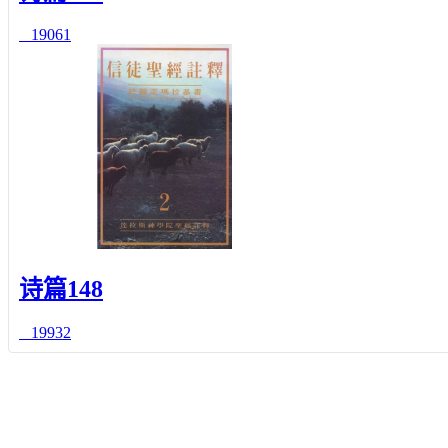
19061
诗篇148
19932