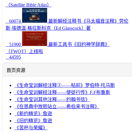
（Satellite Bible Atlas）
60074
最新解经注释书《马太福音注释》劳伦
斯·埃德温·格拉斯科克（Ed Glasscock）著
51900
最新工具书《旧约神学辞典》
（TWOT）上线啦
44595
首页资源
《生命宝训解经注释②——帖前》罗伯特·托马斯
《生命宝训解经注释——使徒行传》F.F布鲁斯
《生命宝训其他注释——约翰书信》
《在恩典中放胆站立——希伯来书注释》
《新约精览》詹逊
《旧约精览》詹逊
《苦杯与荣耀》