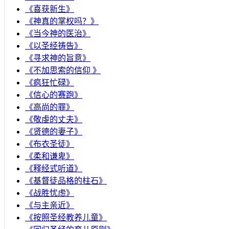
《喜获新生》
《神真的掌权吗？》
《当今神的医治》
《以圣经祷告》
《寻求神的旨意》
《不加思索的信仰 》
《疯狂忙碌》
《信心的赛跑》
《高尚的罪》
《敬虔的丈夫》
《贤德的妻子》
《布衣圣徒》
《柔和谦卑》
《释经式听道》
《基督徒品格的柱石》
《战胜忧虑》
《与主亲近》
《按照圣经教养儿童》