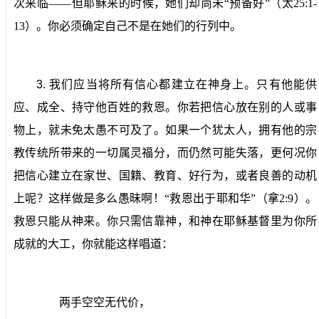
次来临——但耶稣来的时候，她们却尚未“预备好”（太
25:1-
13
）。你必须确定自己不是在她们的行列中。
3.
我们应当将所有信心都建立在神身上。
只有他能供
应、成全、持守他百姓的救恩。你若把信心放在别的人或事
物上，就未免太愚不可及了。如果一个犹太人，拥有他的宗
教传统所带来的一切属灵福分，而仍然可能失落，更何况你
把信心建立在家世、国籍、教育、好行为，或者良善的动机
上呢？这样做是多么愚昧啊！“救恩出于耶和华”（拿
2:9
）。
救恩只能从神来。你只需信靠神，和神在耶稣基督里为你所
成就的大工，你就能这样唱道：
两手空空无代价，