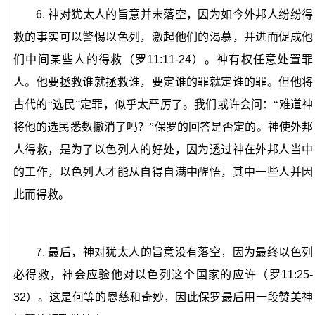
6.
神对犹太人的旨意并未落空，因为如今外邦人纷纷得
救的事实可以警惕以色列，激起他们的渴慕，并进而促成他
们中间某些人的得救（罗
11:11-24
）。
神有权任意处置罪
人。他要拯救谁就拯救谁，要定谁的罪就定谁的罪。但他将
古代的“选民”定罪，似乎太严厉了。我们或许会问：“难道神
将他的选民悉数撤消了吗？”保罗的回答是否定的。神使外邦
人得救，是为了以色列人的好处，因为透过神在外邦人当中
的工作，以色列人才能从自得自满中醒悟，其中一些人并因
此而得救。
7.
最后，神对犹太人的旨意没有落空，因为最终以色列
必得救，神会应验他对以色列这个国家的应许（罗
11:25-
32
）。
这是何等的恩慈和奇妙，因此保罗最后用一段赞美神