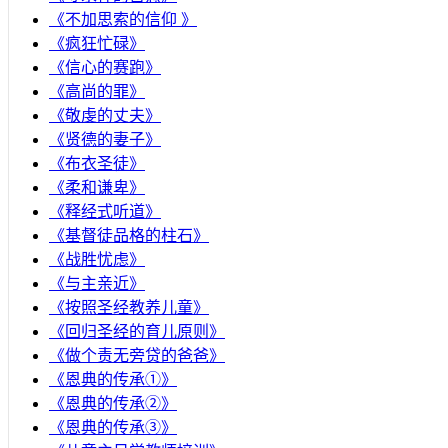
《不加思索的信仰 》
《疯狂忙碌》
《信心的赛跑》
《高尚的罪》
《敬虔的丈夫》
《贤德的妻子》
《布衣圣徒》
《柔和谦卑》
《释经式听道》
《基督徒品格的柱石》
《战胜忧虑》
《与主亲近》
《按照圣经教养儿童》
《回归圣经的育儿原则》
《做个责无旁贷的爸爸》
《恩典的传承①》
《恩典的传承②》
《恩典的传承③》