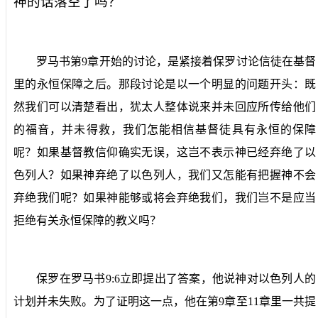
神的话落空了吗？
罗马书第
9
章开始的讨论，是紧接着保罗讨论信徒在基督
里的永恒保障之后。那段讨论是以一个明显的问题开头：既
然我们可以清楚看出，犹太人整体说来并未回应所传给他们
的福音，并未得救，我们怎能相信基督徒具有永恒的保障
呢？如果基督教信仰确实无误，这岂不表示神已经弃绝了以
色列人？如果神弃绝了以色列人，我们又怎能有把握神不会
弃绝我们呢？如果神能够或将会弃绝我们，我们岂不是应当
拒绝有关永恒保障的教义吗？
保罗在罗马书
9:6
立即提出了答案，他说神对以色列人的
计划并未失败。为了证明这一点，他在第
9
章至
11
章里一共提