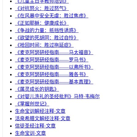
《儿童主日学教师培训》
《对抗怒火：胜过怒气》
《在风暴中安全无虞：胜过焦虑》
《正如耶稣：健康成长》
《争战的力量：抵挡性诱惑》
《欲望的死胡同：胜过自怜》
《抢回时间：胜过拖延症》
《麦克阿瑟研经指南——马太福音》
《麦克阿瑟研经指南——罗马书》
《麦克阿瑟研经指南——以弗所书》
《麦克阿瑟研经指南——雅各书》
《麦克阿瑟研经指南——基本真理》
《属灵成长的钥匙》
《对婴儿洗礼的圣经批判》马特·韦梅尔
《掌握创世记》
生命宝训解经注释·文章
活泉希腊文解经注释·文章
信徒圣经注释·文章
生命宝训·文章