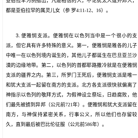
亚伯拉罕为例指出，凡是相信的人，不论犹太人或外邦人，
都是亚伯拉罕的属灵儿女（参
罗
4:11-12
、
16
）。
3.
便雅悯支派。
便雅悯在以色列当中是一个很小的支
派，但它具有许多特殊的意义。第一，便雅悯是雅各的儿子
中唯一在以色列境内诞生的，其他儿子都诞生在巴旦亚兰沙
漠的边缘地带。第二，以色列的首都耶路撒冷就是在便雅悯
支派的疆界之内。第三，所罗门王死后，便雅悯支派是唯一
和犹大支派一起留在南方的支派。北方各支派很快就偏离了
神指示以色列的敬拜方式，为假神设立祭坛，日趋腐败，他
们最先被掳到异邦（公元前
721
年）。便雅悯和犹大支派留在
南方，与神保持紧密关系，行事公义，所以他们也存留较
久，直到最后被巴比伦征服（公元前
586
年）。