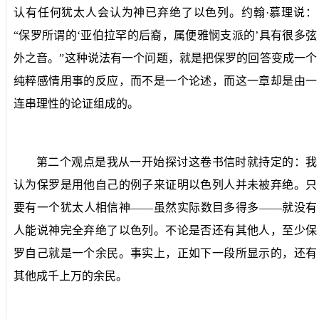
认有任何犹太人会认为神已弃绝了以色列。约翰·慕理说：
“保罗所谓的‘亚伯拉罕的后裔，属便雅悯支派的’具有很多弦
外之音。”这种说法有一个问题，就是把保罗的回答变成一个
纯粹感情用事的反应，而不是一个论述，而这一章却是由一
连串理性的论证组成的。
第二个观点是我从一开始探讨这卷书信时就持定的：我
认为保罗是用他自己的例子来证明以色列人并未被弃绝。只
要有一个犹太人相信神——虽然实际数目多得多——就没有
人能说神完全弃绝了以色列。不论是否还有其他人，至少保
罗自己就是一个余民。事实上，正如下一段所显示的，还有
其他成千上万的余民。