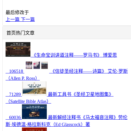
最后修改于
上一篇
下一篇
首页热门文章
《生命宝训讲道注释——罗马书》 博爱思
106518
《信徒圣经注释——诗篇》 艾伦·罗斯
（Allen P. Ross）
71289
最新工具书《圣经卫星地图集》
（Satellite Bible Atlas）
60036
最新解经注释书《马太福音注释》劳伦
斯·埃德温·格拉斯科克（Ed Glasscock）著