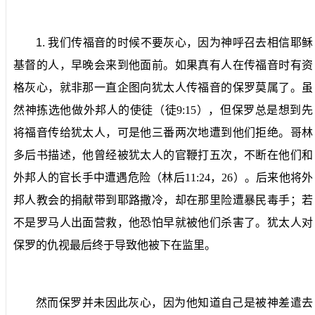
1.
我们传福音的时候不要灰心，因为神呼召去相信耶稣
基督的人，早晚会来到他面前。
如果真有人在传福音时有资
格灰心，就非那一直企图向犹太人传福音的保罗莫属了。虽
然神拣选他做外邦人的使徒（徒
9:15
），但保罗总是想到先
将福音传给犹太人，可是他三番两次地遭到他们拒绝。哥林
多后书描述，他曾经被犹太人的官鞭打五次，不断在他们和
外邦人的官长手中遭遇危险（林后
11:24
，
26
）。后来他将外
邦人教会的捐献带到耶路撒冷，却在那里险遭暴民毒手；若
不是罗马人出面营救，他恐怕早就被他们杀害了。犹太人对
保罗的仇视最后终于导致他被下在监里。
然而保罗并未因此灰心，因为他知道自己是被神差遣去