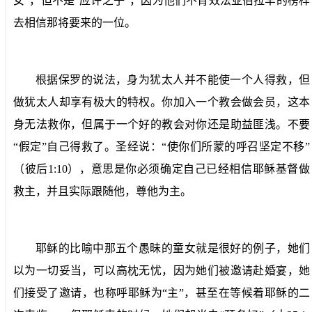
女”，但不是“应许之子”，因为他们不肯效法亚伯拉罕的榜样
去相信那将要来的一位。
根据保罗的说法，身为犹太人并不能使一个人得救，但
做犹太人却享有极大的特权。你加入一个教会做会员，这本
身无法救你，但属于一个好的教会对你还是助益匪浅。不要
“假定”自己得救了。圣经说：“使你们所蒙的呼召坚定不移”
（彼后
1:10
），意思是你必须确定自己已经相信耶稣基督做
救主，并且实际跟随他，尊他为主。
耶稣的比喻中那五个愚昧的童女就是很好的例子，她们
以为一切妥当，可以高枕无忧，因为她们被邀请赴婚宴，她
们接受了邀请，也称呼耶稣为“主”，甚至在等候着耶稣的二