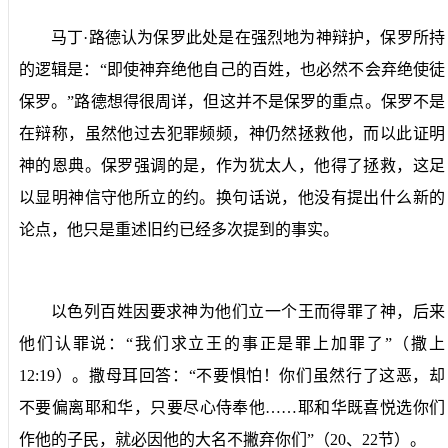
马丁·路德认为保罗此处是在强烈地为神辩护，保罗所持
的逻辑是：“即使神弃绝他自己的百姓，也必然不会弃绝使徒
保罗。”路德想得很周详，但这并不是保罗的重点。保罗不是
在辩称，虽然他过去犯罪频频，神仍然拯救他，而以此证明
神的恩典。保罗强调的是，作为犹太人，他得了拯救，这足
以显明神信守他所立的约。换句话说，他没有提出什么新的
论点，他只是重述旧约已经多次提到的事实。
以色列百姓因要求神为他们立一个王而得罪了神，后来
他们认罪说：“我们求立王的事正是罪上加罪了”（撒上
12:19
）。撒母耳回答：“不要惧怕！你们虽然行了这恶，却
不要偏离耶和华，只要尽心侍奉他……耶和华既喜悦选你们
作他的子民，就必因他的大名不撇弃你们”（
20
、
22
节）。