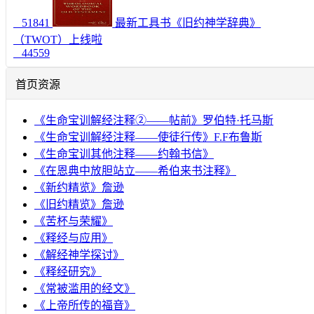
51841
最新工具书《旧约神学辞典》
（TWOT）上线啦
44559
首页资源
《生命宝训解经注释②——帖前》罗伯特·托马斯
《生命宝训解经注释——使徒行传》F.F布鲁斯
《生命宝训其他注释——约翰书信》
《在恩典中放胆站立——希伯来书注释》
《新约精览》詹逊
《旧约精览》詹逊
《苦杯与荣耀》
《释经与应用》
《解经神学探讨》
《释经研究》
《常被滥用的经文》
《上帝所传的福音》