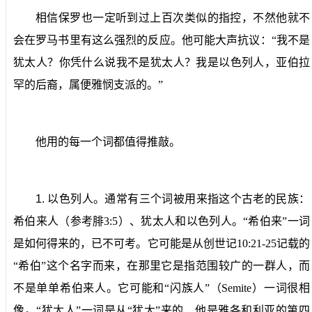
相信保罗也一定听到过上百次类似的指控，不然他就不
会在罗马书里有这么强烈的反应。他可能大声抗议：“我不是
犹太人？你凭什么说我不是犹太人？我是以色列人，亚伯拉
罕的后裔，属便雅悯支派的。”
他用的每一个词都值得推敲。
1.
以色列人。
通常有三个词被用来指这个古老的民族：
希伯来人（参考腓
3:5
）、犹太人和以色列人。“希伯来”一词
是如何得来的，已不可考。它可能是从创世记
10:21-25
记载的
“希伯”这个名字而来，在那里它是指范围较广的一群人，而
不是单单希伯来人。它可能和“闪族人”（
Semite
）一词很相
像。“犹太人”一词是从“犹大”来的，他是雅各和利亚的第四