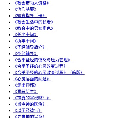
《教会带领人资格》
《信仰基要》
《短宣指导手册》
《教会生活中的长老》
《教会中的男女角色》
《长老十问》
《执事十问》
《圣经辅导简介》
《圣经辅导》
​《合乎圣经的愤怒与压力管理》
《合乎圣经的心灵改变过程》
《合乎圣经的心灵改变过程》（简版）
《心灵层面的问题》
《走出抑郁》
《喜获新生》
《神真的掌权吗？》
《当今神的医治》
《以圣经祷告》
《寻求神的旨意》