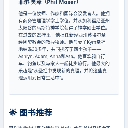
菲尔·莫泽（Phil Moser）
他是一位牧师、作家和国际会议发言人。他拥
有商务管理理学学士学位，并从加利福尼亚州
太阳谷的马斯特神学院获得了神学硕士学位。
在过去的25年里，他担任新泽西州苏埃尔圣
经团契教会的教导牧师。他与妻子Kym幸福
地结婚30多年，共同抚养了四个孩子——
Ashlyn, Adam, Anna和Asa。他喜欢骑自行
车、钓鱼以及与家人一起徒步旅行。他最大的
乐趣是“从圣经中发现新的真理，并将这些真
理运用到日常生活中”。
🌟 图书推荐
可以用两个词来总结菲尔·莫泽：合乎圣经又切合实