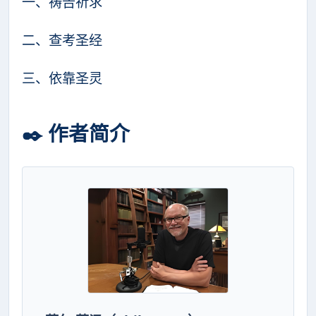
一、祷告祈求
二、查考圣经
三、依靠圣灵
✒️ 作者简介