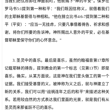
当我们把忧虑卸在神面前时，他就赐下“神的平安”。保罗在
罗马书
5:1
提到第一种和平：“我们既因信称义，就借着我们
的主耶稣基督得与神相和。”他在腓立比书
4:6-7
提到第二种和
平（平安）：“应当一无挂虑，只要凡事借着祷告、祈求和感
谢，将你们所要的告诉神。神所赐出人意外的平安，必在基
督耶稣里保守你们的心怀意念。”
3.
圣灵中的喜乐。
最后是喜乐，虽然约翰福音第
17
章所
记载耶稣的祷告，提到教会的第一个标志（见第
13
节）即是
喜乐。确实，从某方面说，这是神在我们里头做工的第一个
证据。我们接受基督的义，被神称为义之后，就与神建立了
新的关系，我们可以用“战祸连年之后的和平”来描述这种关
系。若用较自然的方式表达我们里面的光景，就是我们有从
圣灵而来那雀跃不已的喜乐。