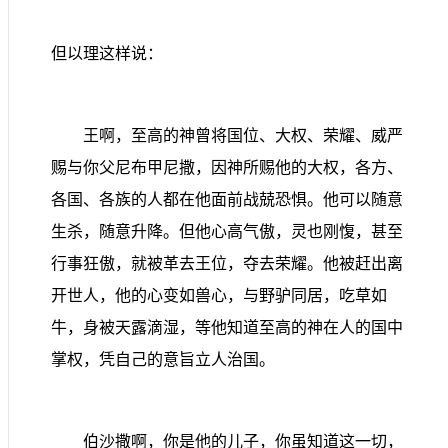
但以理这样说：
王啊，至高的神曾将国位、大权、荣耀、威严
赐与你父尼布甲尼撒，因神所赐他的大权，各方、
各国、各族的人都在他面前战兢恐惧。他可以随意
生杀，随意升降。但他心高气傲，灵也刚愎，甚至
行事狂傲，就被革去王位，夺去荣耀。他被赶出离
开世人，他的心变如兽心，与野驴同居，吃草如
牛，身被天露滴湿，等他知道至高的神在人的国中
掌权，凭自己的意旨立人治国。
伯沙撒啊，你是他的儿子，你虽知道这一切，