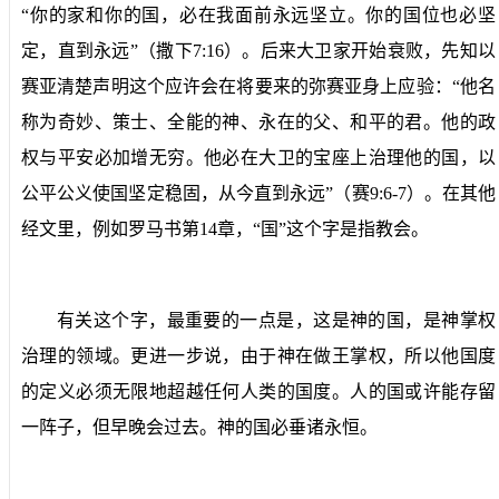
“你的家和你的国，必在我面前永远坚立。你的国位也必坚
定，直到永远”（撒下
7:16
）。后来大卫家开始衰败，先知以
赛亚清楚声明这个应许会在将要来的弥赛亚身上应验：“他名
称为奇妙、策士、全能的神、永在的父、和平的君。他的政
权与平安必加增无穷。他必在大卫的宝座上治理他的国，以
公平公义使国坚定稳固，从今直到永远”（赛
9:6-7
）。在其他
经文里，例如罗马书第
14
章，“国”这个字是指教会。
有关这个字，最重要的一点是，这是神的国，是神掌权
治理的领域。更进一步说，由于神在做王掌权，所以他国度
的定义必须无限地超越任何人类的国度。人的国或许能存留
一阵子，但早晚会过去。神的国必垂诸永恒。