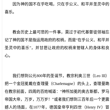
因为神的国不在乎吃喝，只在乎公义、和平并圣灵中的
喜乐。
教会历史上最可悲的一件事，莫过于初代基督徒领袖忘
记了神的国不是指运用政府的权柄，而是“在乎公义、和平并
圣灵中的喜乐”，并甘愿让政府的权柄来管辖人的身体和良
心。
我们想到公元
800
年的圣诞节，教宗利奥三世（
Leo III
）
把一个金冠冕戴在查理曼（
Charlemagne
）的头上，查理曼跪
在教宗前面，四周的百姓喊道：“神所加冕的奥古斯都，罗马
帝国大帝，万岁，万万岁！”或者我们想到三百年后一个更震
撼人的场面，在
1077
年，德国皇帝亨利四世（
Henry IV
）冒