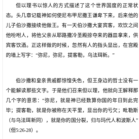
但以理书以惊人的方式描述了这个世界国度的正常状
态。头几章记载神如何使尼布甲尼撒王谦卑下来，后来他的
儿子伯沙撒接续他做王。有一天伯沙撒大宴宾客，欢饮之间
他吩咐人，将他父亲从耶路撒冷圣殿掠夺来的器皿拿来，供
宾客饮酒。正这样做的时候，忽然有人的指头显出，在宫殿
的墙上写字：“弥尼，弥尼，提客勒，乌法珥新。”
伯沙撒和皇亲贵戚都惊惶失色，但王身边的哲士没有一
个能解读那些文字。于是他们召来但以理，他就向王解释那
几个字的意思：“弥尼，就是神已经数算你国的年日到此完
毕；提客勒，就是你被称在天平里，显出你的亏欠；毗勒斯
（与乌法珥新同），就是你的国分裂，归与玛代人和波斯人”
（但
5:26-28
）。