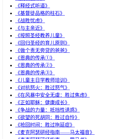
《释经式听道》
《基督徒品格的柱石》
《战胜忧虑》
《与主亲近》
《按照圣经教养儿童》
《回归圣经的育儿原则》
《做个责无旁贷的爸爸》
《恩典的传承①》
《恩典的传承②》
《恩典的传承③》
《儿童主日学教师培训》
《对抗怒火：胜过怒气》
《在风暴中安全无虞：胜过焦虑》
《正如耶稣：健康成长》
《争战的力量：抵挡性诱惑》
《欲望的死胡同：胜过自怜》
《抢回时间：胜过拖延症》
《麦克阿瑟研经指南——马太福音》