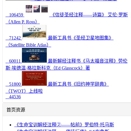
106459
《信徒圣经注释——诗篇》 艾伦·罗斯
（Allen P. Ross）
71242
最新工具书《圣经卫星地图集》
（Satellite Bible Atlas）
60011
最新解经注释书《马太福音注释》劳伦
斯·埃德温·格拉斯科克（Ed Glasscock）著
51800
最新工具书《旧约神学辞典》
（TWOT）上线啦
44536
首页资源
《生命宝训解经注释②——帖前》罗伯特·托马斯