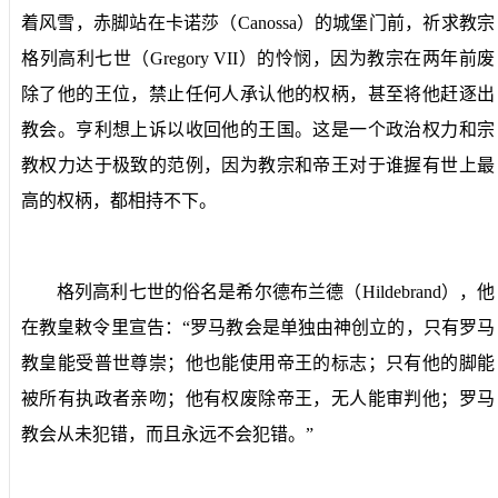
着风雪，赤脚站在卡诺莎（
Canossa
）的城堡门前，祈求教宗
格列高利七世（
Gregory VII
）的怜悯，因为教宗在两年前废
除了他的王位，禁止任何人承认他的权柄，甚至将他赶逐出
教会。亨利想上诉以收回他的王国。这是一个政治权力和宗
教权力达于极致的范例，因为教宗和帝王对于谁握有世上最
高的权柄，都相持不下。
格列高利七世的俗名是希尔德布兰德（
Hildebrand
），他
在教皇敕令里宣告：“罗马教会是单独由神创立的，只有罗马
教皇能受普世尊崇；他也能使用帝王的标志；只有他的脚能
被所有执政者亲吻；他有权废除帝王，无人能审判他；罗马
教会从未犯错，而且永远不会犯错。”