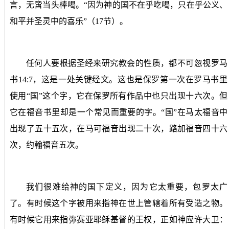
言，无啻当头棒喝。“因为神的国不在乎吃喝，只在乎公义、
和平并圣灵中的喜乐”（
17
节）。
任何人要根据圣经来研究教会的性质，都不可忽视罗马
书
14:7
，这是一处关键经文。这也是保罗第一次在罗马书里
使用“国”这个字，它在保罗所有作品中也只出现十六次。但
它在福音书里却是一个常见而重要的字。“国”在马太福音中
出现了五十五次，在马可福音出现二十次，路加福音四十六
次，约翰福音五次。
我们很难给神的国下定义，因为它太重要，包罗太广
了。有时候这个字被用来指神在世上管辖着所有受造之物。
有时候它用来指弥赛亚耶稣基督的王权，正如神应许大卫：