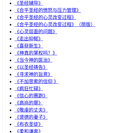
《圣经辅导》
​《合乎圣经的愤怒与压力管理》
《合乎圣经的心灵改变过程》
《合乎圣经的心灵改变过程》（简版）
《心灵层面的问题》
《走出抑郁》
《喜获新生》
《神真的掌权吗？》
《当今神的医治》
《以圣经祷告》
《寻求神的旨意》
《不加思索的信仰 》
《疯狂忙碌》
《信心的赛跑》
《高尚的罪》
《敬虔的丈夫》
《贤德的妻子》
《布衣圣徒》
《柔和谦卑》