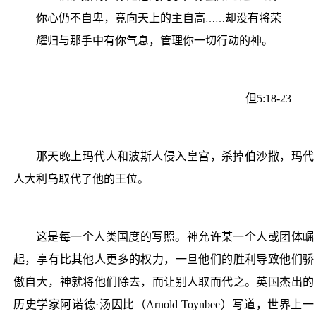
你心仍不自卑，竟向天上的主自高
却没有将荣
……
耀归与那手中有你气息，管理你一切行动的神。
但
5:18-23
那天晚上玛代人和波斯人侵入皇宫，杀掉伯沙撒，玛代
人大利乌取代了他的王位。
这是每一个人类国度的写照。神允许某一个人或团体崛
起，享有比其他人更多的权力，一旦他们的胜利导致他们骄
傲自大，神就将他们除去，而让别人取而代之。英国杰出的
历史学家阿诺德·汤因比（
Arnold Toynbee
）写道，世界上一