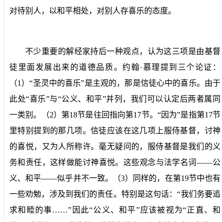
对待别人，以和平相处，对别人存喜乐的态度。
不少重要的解经家持后一种观点，认为这三项是由基督
徒里面发展出来的道德品质。约翰·慕理提到三个论证：
（
1
）“圣灵中的喜乐”是主观的，那是信徒心中的喜乐。由于
此处“喜乐”与“公义、和平”并列，我们可以认定后两者属同
一类别。（
2
）第
18
节是往回指向第
17
节。“因为”是指第
17
节
里特别提到的那几项。信徒应该在这几项上服侍基督，讨神
的喜悦，又为人所称许。毫无疑问的，服侍基督是我们的义
务和责任，这样做能讨神喜悦。这些观念与法学名词——公
义、和平——似乎并不一致。（
3
）同样的，在第
19
节中也有
一些劝勉，涉及到我们的责任。特别是这句话：“我们务要追
求和睦的事……”因此“公义、和平”应该被视为“正直、和