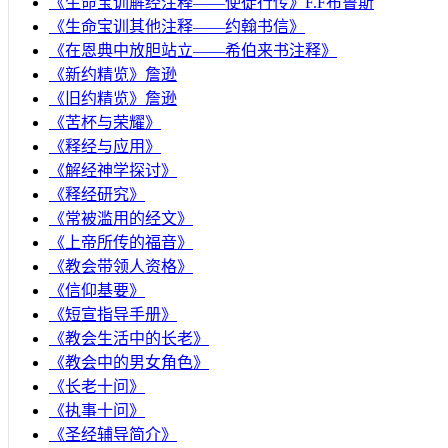
《生命宝训解经注释——使徒行传》F.F布鲁斯
《生命宝训其他注释——约翰书信》
《在恩典中放胆站立——希伯来书注释》
《新约精览》詹逊
《旧约精览》詹逊
《苦杯与荣耀》
《释经与应用》
《解经神学探讨》
《释经研究》
《常被滥用的经文》
《上帝所传的福音》
《教会带领人资格》
《信仰基要》
《短宣指导手册》
《教会生活中的长老》
《教会中的男女角色》
《长老十问》
《执事十问》
《圣经辅导简介》