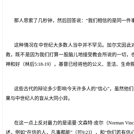
那人思索了几秒钟，然后回答说：“我们相信的是同一件事
这种情况在中世纪大多数人当中并不罕见。加尔文因此对
救，既不是因为我们打算一股脑儿地接受教会所说的一切，
神和好（林后
5:18-19
），基督已经将他的公义、圣洁、生命
这些古代的辩论多少影响今天许多人的“信心”，虽然他们
果与中世纪人的盲从大同小异。
在这一点上反对最力的是诺曼·文森特·皮尔（
Norman Vinc
述，例如“在信的人，凡事都能”（可
9:23
），和“你们若有信