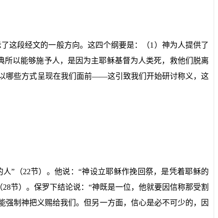
示了这段经文的一般方向。这四个纲要是：（
1
）神为人提供了
典所以能够施予人，是因为主耶稣基督为人类死，救他们脱离
以哪些方式呈现在我们面前——这引致我们开始研讨称义，这
人”（
22
节）。他说：“神设立耶稣作挽回祭，是凭着耶稣的
（
28
节）。保罗下结论说：“神既是一位，他就要因信称那受割
能强制神把义赐给我们。但另一方面，信心是必不可少的，因