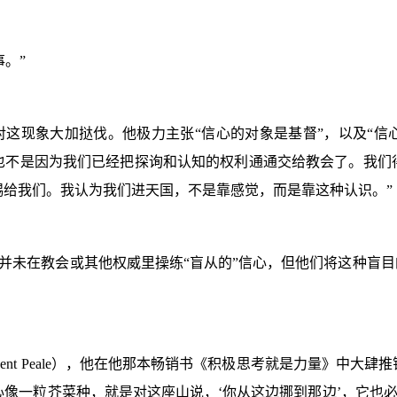
。”
这现象大加挞伐。他极力主张“信心的对象是基督”，以及“信
也不是因为我们已经把探询和认知的权利通通交给教会了。我们
赐给我们。我认为我们进天国，不是靠感觉，而是靠这种认识。”
并未在教会或其他权威里操练“盲从的”信心，但他们将这种盲目
ent Peale
）
，他在他那本畅销书《积极思考就是力量》中大肆推
心像一粒芥菜种，就是对这座山说，‘你从这边挪到那边’，它也