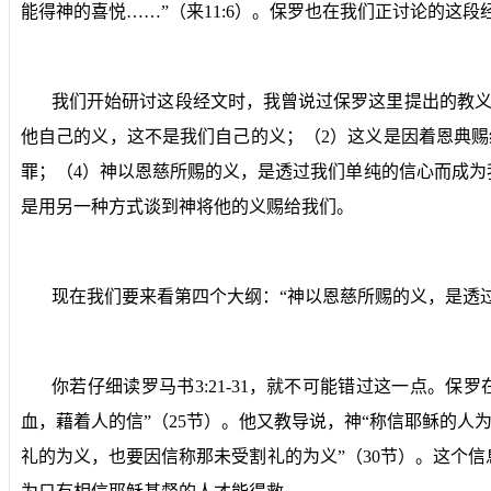
能得神的喜悦……”（来
11:6
）。保罗也在我们正讨论的这段
我们开始研讨这段经文时，我曾说过保罗这里提出的教
他自己的义，这不是我们自己的义；（
2
）这义是因着恩典赐
罪；（
4
）神以恩慈所赐的义，是透过我们单纯的信心而成为
是用另一种方式谈到神将他的义赐给我们。
现在我们要来看第四个大纲：“神以恩慈所赐的义，是透
你若仔细读罗马书
3:21-31
，就不可能错过这一点。保罗
血，藉着人的信”（
25
节）。他又教导说，神“称信耶稣的人为
礼的为义，也要因信称那未受割礼的为义”（
30
节）。这个信