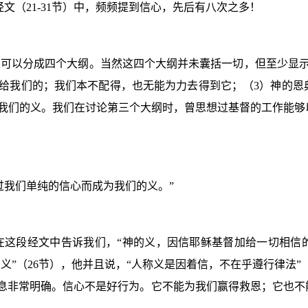
经文（
21-31
节）中，频频提到信心，先后有八次之多！
义可以分成四个大纲。当然这四个大纲并未囊括一切，但至少显
给我们的；我们本不配得，也无能为力去得到它；（
3
）神的恩
我们的义。我们在讨论第三个大纲时，曾思想过基督的工作能够
过我们单纯的信心而成为我们的义。”
在这段经文中告诉我们，“神的义，因信耶稣基督加给一切相信的
义”（
26
节），他并且说，“人称义是因着信，不在乎遵行律法”
息非常明确。信心不是好行为。它不能为我们赢得救恩；它也不