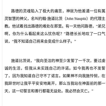
路德的灵魂陷入了极大的痛苦，神就为他差遣一位有属
灵智慧的神父，名叫约翰·施道比茨（
John Staupitz
）的代理主
教。他试着找出路德的难处在那里。有一天他问路德，“弟兄
啊，你为什么看起来这么忧伤呢？”路德长长地叹了一口气
说，“我不知道自己将来会变成什么样子。”
施道比茨说，“我向圣洁的神至少发誓了一千次，要过虔
诚的生活，但我从未实践自己的许诺。如今我再也不发誓
了，因为我知道自己守不了诺言。如果神不向我施怜悯，在
我辞世时让我平平安安地离开，那么当我站在神面前的那一
天，这一切誓言和善行都毫无益处。我必然会灭亡。”