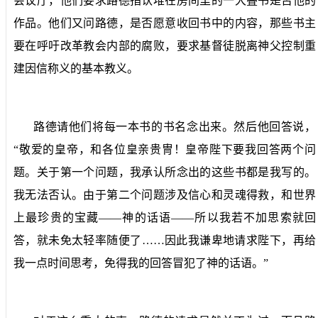
会议厅，他们要求路德指认堆在房间里的一大叠书是否他的
作品。他们又问路德，是否愿意收回书中的内容，那些书主
要在呼吁改革教会内部的腐败，要求基督徒脱离神父控制重
建因信称义的基本教义。
路德请他们将每一本书的书名念出来。然后他回答说，
“敬爱的皇帝，和各位皇亲贵冑！皇帝陛下要我回答两个问
题。关于第一个问题，我承认所念出的这些书都是我写的。
我无法否认。由于第二个问题涉及信心和灵魂得救，和世界
上最珍贵的宝藏——神的话语——所以我若不加思索就回
答，就未免太轻率随便了……因此我谦卑地请求陛下，再给
我一点时间思考，免得我的回答冒犯了神的话语。”