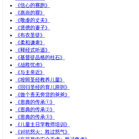
《信心的赛跑》
《高尚的罪》
《敬虔的丈夫》
《贤德的妻子》
《布衣圣徒》
《柔和谦卑》
《释经式听道》
《基督徒品格的柱石》
《战胜忧虑》
《与主亲近》
《按照圣经教养儿童》
《回归圣经的育儿原则》
《做个责无旁贷的爸爸》
《恩典的传承①》
《恩典的传承②》
《恩典的传承③》
《儿童主日学教师培训》
《对抗怒火：胜过怒气》