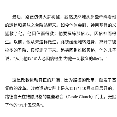
最后，路德仿佛大梦初醒，毅然决然地从那些牵绊着他
的迷信和愚昧之台阶站起来。如今他体会到，神用基督的义
拯救了他，他因信而得救；他要操练那信心，因信神而得
生。以前，他从未这样做过。路德缓缓地转过身，离开了彼
拉多的圣阶，慢慢走了下来。路德回到维滕贝格，他的儿子
说，“从此他以‘义人必因信得生’为他一切教义的基础。”
这是改教运动真正的开端，因为路德的改革，触发了基
督教的改革。改教运动实际上是从
1517
年
10
月
31
日展开的，
路德当天在维滕贝格的堡垒教会（
Castle Church
）门上，张贴
了他的“九十五议条”。