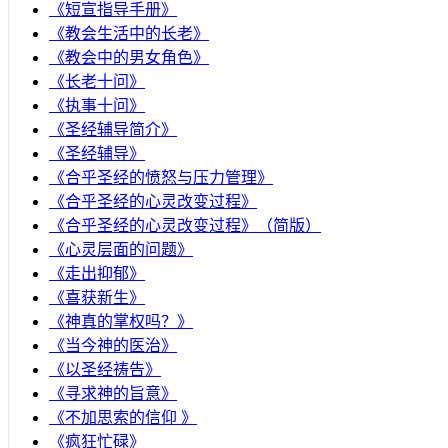
《短宣指导手册》
《教会生活中的长老》
《教会中的男女角色》
《长老十问》
《执事十问》
《圣经辅导简介》
《圣经辅导》
​《合乎圣经的愤怒与压力管理》
《合乎圣经的心灵改变过程》
《合乎圣经的心灵改变过程》（简版）
《心灵层面的问题》
《走出抑郁》
《喜获新生》
《神真的掌权吗？》
《当今神的医治》
《以圣经祷告》
《寻求神的旨意》
《不加思索的信仰 》
《疯狂忙碌》