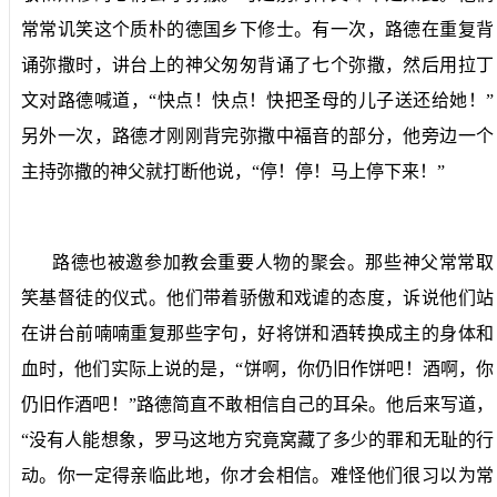
常常讥笑这个质朴的德国乡下修士。有一次，路德在重复背
诵弥撒时，讲台上的神父匆匆背诵了七个弥撒，然后用拉丁
文对路德喊道，“快点！快点！快把圣母的儿子送还给她！”
另外一次，路德才刚刚背完弥撒中福音的部分，他旁边一个
主持弥撒的神父就打断他说，“停！停！马上停下来！”
路德也被邀参加教会重要人物的聚会。那些神父常常取
笑基督徒的仪式。他们带着骄傲和戏谑的态度，诉说他们站
在讲台前喃喃重复那些字句，好将饼和酒转换成主的身体和
血时，他们实际上说的是，“饼啊，你仍旧作饼吧！酒啊，你
仍旧作酒吧！”路德简直不敢相信自己的耳朵。他后来写道，
“没有人能想象，罗马这地方究竟窝藏了多少的罪和无耻的行
动。你一定得亲临此地，你才会相信。难怪他们很习以为常