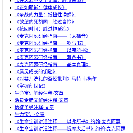
《在风暴中安全无虞：胜过焦虑》
《正如耶稣：健康成长》
《争战的力量：抵挡性诱惑》
《欲望的死胡同：胜过自怜》
《抢回时间：胜过拖延症》
《麦克阿瑟研经指南——马太福音》
《麦克阿瑟研经指南——罗马书》
《麦克阿瑟研经指南——以弗所书》
《麦克阿瑟研经指南——雅各书》
《麦克阿瑟研经指南——基本真理》
《属灵成长的钥匙》
《对婴儿洗礼的圣经批判》马特·韦梅尔
《掌握创世记》
生命宝训解经注释·文章
活泉希腊文解经注释·文章
信徒圣经注释·文章
生命宝训·文章
《生命宝训讲道注释——以弗所书》约翰·麦克阿瑟
《生命宝训讲道注释——提摩太后书》约翰·麦克阿瑟