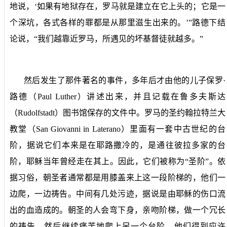
地说，‘如果有地狱存在，罗马就是建立在它上头的；它是一
个深坑，各式各样的罪都是从那里滋生出来的。’”路德下结
论说，“我们越靠近罗马，所遇见的坏基督徒就越多。”
然后发生了那件著名的事件，多年后才由他的儿子保罗·
路德（
Paul Luther
）讲述出来，并且记载在鲁多夫斯达
（
Rudolfstadt
）图书馆保存的文件中。罗马的圣约翰拉特兰大
教堂（
San Giovanni in Laterano
）里面有一套中古世纪的台
阶，据说它们本来是在耶路撒冷的，是通往彼拉多家的台
阶，耶稣当年曾经走在其上。因此，它们被称为“圣阶”。依
据习俗，朝圣者通常都是用膝盖来上这一段阶梯的，他们一
边爬，一边祷告。中间有几处污迹，据说是由耶稣的伤口流
出的血造成的。朝圣的人会弯下身，亲吻阶梯，做一个冗长
的祷告，然后继续痛苦地爬上另一个台阶。他们得到应许