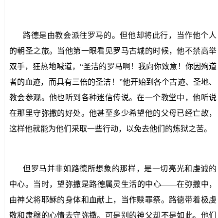
路德是由教会派往罗马的。但他却将此行，当作他个人
的朝圣之旅。当他第一眼看见罗马古城的时候，他不禁高举
双手，狂热地喊道，“圣洁的罗马啊！我向你致意！你因殉道
者的血迹，而具有三倍的圣洁！”他开始到各个古迹、圣地、
教会参观。他也听到各种迷信传说。在一个教堂中，他听说
在那里守弥撒的好处。他甚至多少希望他的父母已经亡故，
这样他就能为他们采取一些行动，以免去他们的炼狱之苦。
但罗马并非如路德所想象的那样，是一切亮光和虔诚的
中心。当时，望弥撒是路德属灵生活的中心——在弥撒中，
由神父将耶稣的身体和血献上，当作赎罪祭。路德带着极虔
敬和肃穆的心情去守弥撒。可是别的神父却不是如此。他们