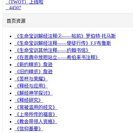
（TWOT）上线啦
44507
首页资源
《生命宝训解经注释②——帖前》罗伯特·托马斯
《生命宝训解经注释——使徒行传》F.F布鲁斯
《生命宝训其他注释——约翰书信》
《在恩典中放胆站立——希伯来书注释》
《新约精览》詹逊
《旧约精览》詹逊
《苦杯与荣耀》
《释经与应用》
《解经神学探讨》
《释经研究》
《常被滥用的经文》
《上帝所传的福音》
《教会带领人资格》
《信仰基要》