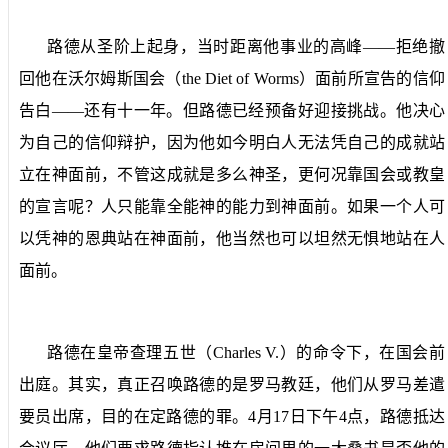
路德从圣阶上起身，当时距离他事业的高峰——拒绝撤
回他在沃尔姆斯国会（
the Diet of Worms
）面前所宣告的信仰
告白——还有十一年。但路德已经预备好迎接挑战。他决心
为自己的信仰辩护，因为他如今明白人无法凭自己的成就站
立在神面前，不管这成就是多么神圣，更何况靠国会或教皇
的宣言呢？人只能靠全能神的能力到神面前。如果一个人可
以凭神的恩典站在神面前，他当然也可以坦然无惧地站在人
面前。
路德在皇帝查理五世（
Charles V.
）的命令下，在国会前
出庭。其实，真正召唤路德的是罗马教廷，他们从罗马差遣
要员出席，目的在定路德的罪。
4
月
17
日下午
4
点，路德抵达