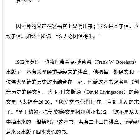
罗马书
1:17
因为神的义正在这福音上显明出来；这义是本于信，以
致于信。如经上所记：“义人必因信得生。”
1902
年英国一位牧师弗兰克·博勒姆（
Frank W. Boreham
）
出版了一本有关圣经重要经文的讲章，他把每一处经文和一
位伟大圣徒的历史故事结合在一起。他给这本书起名叫《创
造历史的经文》。大卫·利文斯通（
David Livingstone
）的经
文是马太福音
28:20
，“我就常与你们同在，直到世界的末
了。”至于约翰·卫斯理的经文是撒迦利亚书
3:2
，“这不是从火
中抽出来的一根柴吗？”这本书一共有二十三篇讲章，博勒姆
后来又出版了四本类似的书。