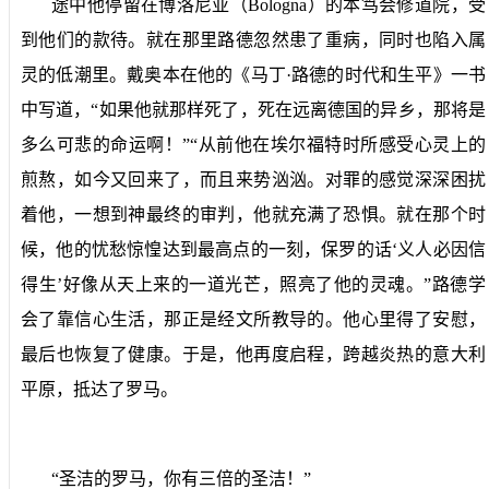
途中他停留在博洛尼亚（
Bologna
）的本笃会修道院，受
到他们的款待。就在那里路德忽然患了重病，同时也陷入属
灵的低潮里。戴奥本在他的《马丁·路德的时代和生平》一书
中写道，“如果他就那样死了，死在远离德国的异乡，那将是
多么可悲的命运啊！”“从前他在埃尔福特时所感受心灵上的
煎熬，如今又回来了，而且来势汹汹。对罪的感觉深深困扰
着他，一想到神最终的审判，他就充满了恐惧。就在那个时
候，他的忧愁惊惶达到最高点的一刻，保罗的话‘义人必因信
得生’好像从天上来的一道光芒，照亮了他的灵魂。”路德学
会了靠信心生活，那正是经文所教导的。他心里得了安慰，
最后也恢复了健康。于是，他再度启程，跨越炎热的意大利
平原，抵达了罗马。
“圣洁的罗马，你有三倍的圣洁！”