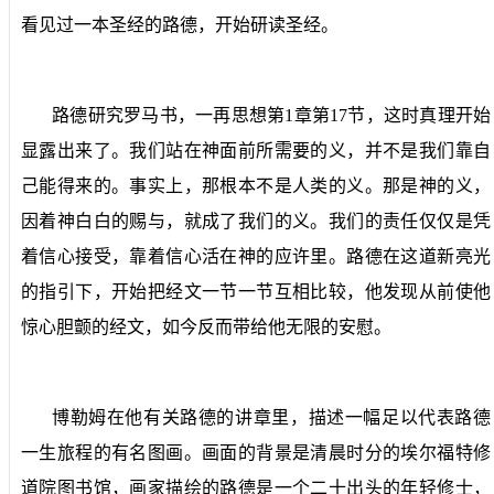
看见过一本圣经的路德，开始研读圣经。
路德研究罗马书，一再思想第
1
章第
17
节，这时真理开始
显露出来了。我们站在神面前所需要的义，并不是我们靠自
己能得来的。事实上，那根本不是人类的义。那是神的义，
因着神白白的赐与，就成了我们的义。我们的责任仅仅是凭
着信心接受，靠着信心活在神的应许里。路德在这道新亮光
的指引下，开始把经文一节一节互相比较，他发现从前使他
惊心胆颤的经文，如今反而带给他无限的安慰。
博勒姆在他有关路德的讲章里，描述一幅足以代表路德
一生旅程的有名图画。画面的背景是清晨时分的埃尔福特修
道院图书馆，画家描绘的路德是一个二十出头的年轻修士，