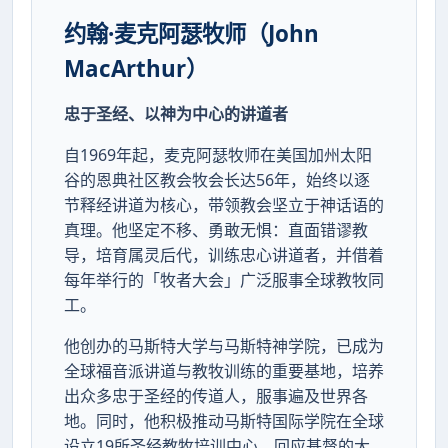
约翰·麦克阿瑟牧师（John
MacArthur）
忠于圣经、以神为中心的讲道者
自1969年起，麦克阿瑟牧师在美国加州太阳
谷的恩典社区教会牧会长达56年，始终以逐
节释经讲道为核心，带领教会坚立于神话语的
真理。他坚定不移、勇敢无惧：直面错谬教
导，培育属灵后代，训练忠心讲道者，并借着
每年举行的「牧者大会」广泛服事全球教牧同
工。
他创办的马斯特大学与马斯特神学院，已成为
全球福音派讲道与教牧训练的重要基地，培养
出众多忠于圣经的传道人，服事遍及世界各
地。同时，他积极推动马斯特国际学院在全球
设立19所圣经教牧培训中心，回应基督的大