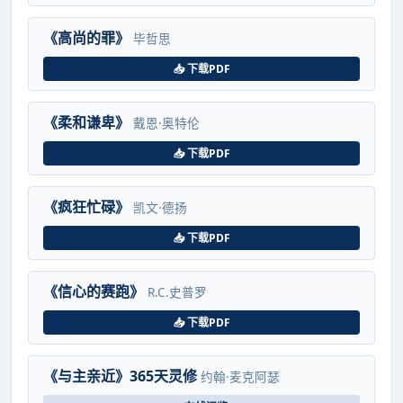
《高尚的罪》
毕哲思
📥 下载PDF
《柔和谦卑》
戴恩·奥特伦
📥 下载PDF
《疯狂忙碌》
凯文·德扬
📥 下载PDF
《信心的赛跑》
R.C.史普罗
📥 下载PDF
《与主亲近》365天灵修
约翰·麦克阿瑟