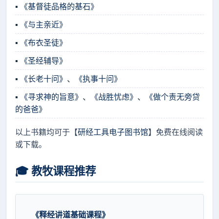
▪
《基督徒品格的基石》
▪
《与主亲近》
▪
《布衣圣徒》
▪
《圣经辅导》
▪
《长老十问》
、
《执事十问》
▪
《寻求神的旨意》
、
《战胜忧虑》
、
《做个责无旁贷
的爸爸》
以上书籍均可于【
研经工具电子图书馆
】免费在线阅读
或下载。
🎓 教牧课程推荐
《释经讲道基础课程》