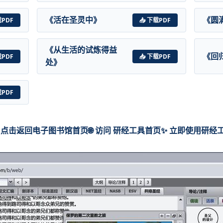
《活在圣灵中》
《圆
载PDF
📥 下载PDF
《从生活的试炼得益
《回
载PDF
📥 下载PDF
处》
载PDF
 点击返回电子图书馆首页
🌐 访问 研经工具首页
✨ 立即使用研经