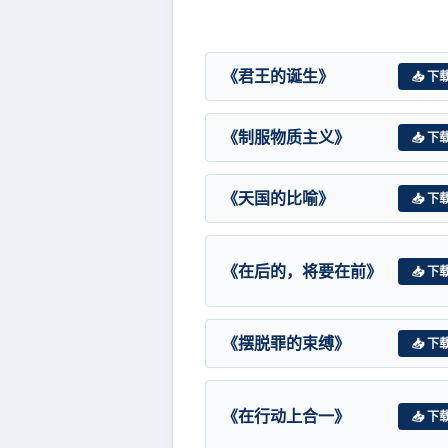
《君王的诞生》
📥 下
《制服物质主义》
📥 下
《天国的比喻》
📥 下
《在后的，将要在前》
📥 下
《摆脱罪的束缚》
📥 下
《在行动上合一》
📥 下