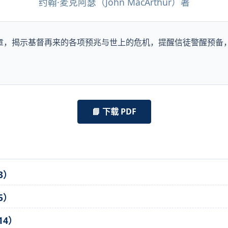
约翰·麦克阿瑟（John MacArthur）著
25章，揭示基督再来的各项预兆与世上的危机，提醒信徒警醒预
📘 下载 PDF
3）
5）
14）