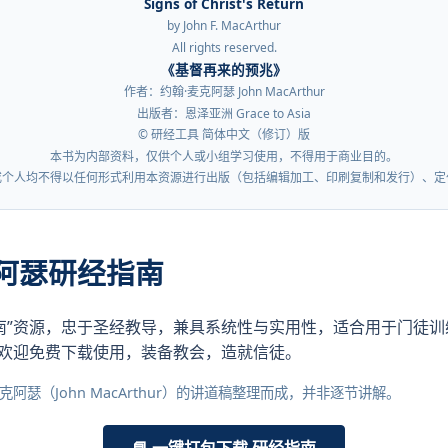
Signs of Christ's Return
by John F. MacArthur
All rights reserved.
《基督再来的预兆》
作者：约翰·麦克阿瑟 John MacArthur
出版者：恩泽亚洲 Grace to Asia
© 研经工具 简体中文（修订）版
本书为内部资料，仅供个人或小组学习使用，不得用于商业目的。
或个人均不得以任何形式利用本资源进行出版（包括编辑加工、印刷复制和发行）、定
麦克阿瑟研经指南
指南”资源，忠于圣经教导，兼具系统性与实用性，适合用于门徒
欢迎免费下载使用，装备教会，造就信徒。
瑟（John MacArthur）的讲道稿整理而成，并非逐节讲解。
📘 一键打包下载 研经指南