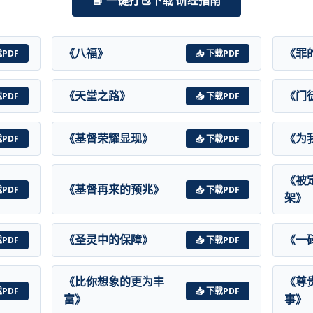
《八福》
《罪
载PDF
📥 下载PDF
《天堂之路》
《门
载PDF
📥 下载PDF
《基督荣耀显现》
《为
载PDF
📥 下载PDF
《被
《基督再来的预兆》
载PDF
📥 下载PDF
架》
《圣灵中的保障》
《一
载PDF
📥 下载PDF
《比你想象的更为丰
《尊
载PDF
📥 下载PDF
富》
事》