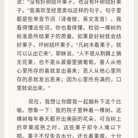
说：“没有好树结坏果子，也没有坏树结好果
子。”我喜欢圣经里类似这样的句子。句子里
都是些单音节词（译者按，英文发音）。我
看得懂这些词，你也看得懂。检验一棵树的
标准是所结果子的质量。如果是好树就会结
好果子，坏树结坏果子。“凡树木看果子，就
可以认出它来”，耶稣说，“人不是从荆棘上摘
无花果，也不是从蒺藜里摘葡萄。善人从他
心里所存的善就发出善来；恶人从他心里所
存的恶就发出恶来；因为心里所充满的，口
里就说出来。”
现在，我想让你跟我一起脑补下这个比
喻。想象一下：我的院子里种着一棵树。这
棵树每年春天都开出美丽的花朵，可当树上
的苹果成熟之时，这些果子却令人难以下
咽。果子不仅失去水分，还长着果瘤、十分