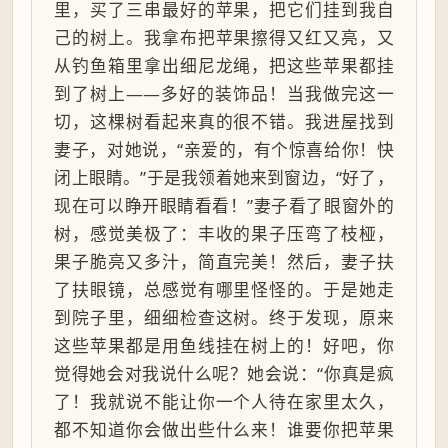
里，买了三串最好的苹果，把它们挂到我自
己的树上。我拿布把苹果擦得又红又亮，又
从钓鱼箱里拿出细尼龙绳，把这些苹果都挂
到了树上——多好的装饰品！当我做完这一
切，这棵树看起来真的很不错。我进屋找到
妻子，对她说，“亲爱的，有个惊喜给你！快
闭上眼睛。”于是我领着她来到窗边，“好了，
现在可以睁开眼睛看看！”妻子看了眼窗外的
树，感觉美极了：丰收的果子压弯了枝桠，
果子脆亮又多汁，简直完美！然后，妻子扶
了扶眼镜，总感觉有哪里怪怪的。于是她走
到院子里，细细检查这树。终于发现，原来
这些苹果都是用鱼线挂在树上的！好吧，你
觉得她会对我说什么呢？她会说：“你真是疯
了！我就说不能让你一个人待在家里太久，
都不知道你会做出些什么来！谁要你把苹果