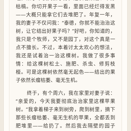
枯槁。你切开果子一看，里面已经烂得发黑
——大概只能拿它们去堆肥了。年复一年，
我的妻子不仅问我：“泰德，你就不能治治这
树，让它结出好果子吗？”好吧，你知道的，
我只是个牧师，又不是园丁，对这个真是一
点不擅长。不过，本着讨太太欢心的想法，
我还是试着治一治这棵树。我做了很多事
情：给这棵树松土、施肥、杀虫、修剪枝
桠。可是这棵树依然毫无起色——结出的果
子依然长瘤枯萎、毫无生机。
终于，有个周六，我在家里对妻子说：
“亲爱的，今天我要彻底治治家里这棵苹果
树。”我拿着梯子来到树旁，爬到树里，摘下
那些长瘤枯萎、毫无生机的苹果，全都丢到
肥堆里——给扔了。然后我去隔壁的园子