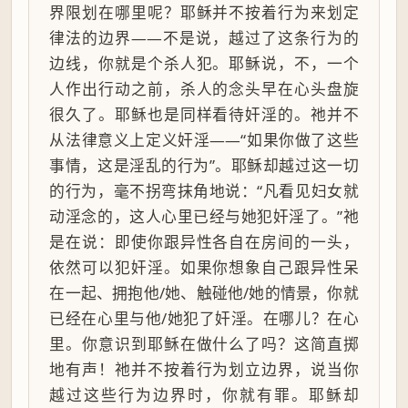
界限划在哪里呢？耶稣并不按着行为来划定
律法的边界——不是说，越过了这条行为的
边线，你就是个杀人犯。耶稣说，不，一个
人作出行动之前，杀人的念头早在心头盘旋
很久了。耶稣也是同样看待奸淫的。祂并不
从法律意义上定义奸淫——“如果你做了这些
事情，这是淫乱的行为”。耶稣却越过这一切
的行为，毫不拐弯抹角地说：“凡看见妇女就
动淫念的，这人心里已经与她犯奸淫了。”祂
是在说：即使你跟异性各自在房间的一头，
依然可以犯奸淫。如果你想象自己跟异性呆
在一起、拥抱他/她、触碰他/她的情景，你就
已经在心里与他/她犯了奸淫。在哪儿？在心
里。你意识到耶稣在做什么了吗？这简直掷
地有声！祂并不按着行为划立边界，说当你
越过这些行为边界时，你就有罪。耶稣却