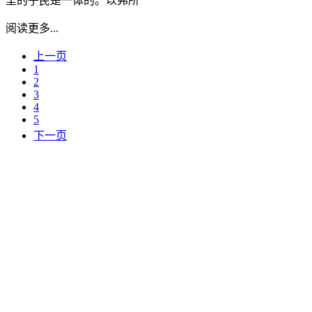
里的子民是一体的。以弗所
阅读更多...
上一页
1
2
3
4
5
下一页