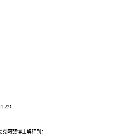
:22）
麦克阿瑟博士解释到：