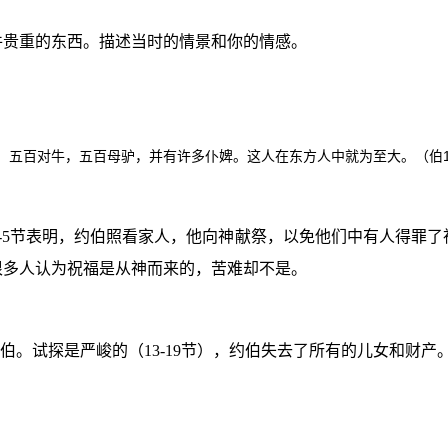
件贵重的东西。描述当时的情景和你的情感。
，五百对牛，五百母驴，并有许多仆婢。这人在东方人中就为至大。（伯
-5
节表明，约伯照看家人，他向神献祭，以免他们中有人得罪了
很多人认为祝福是从神而来的，苦难却不是。
伯。试探是严峻的（
13-19
节），约伯失去了所有的儿女和财产