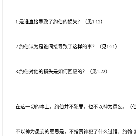
1.
是谁直接导致了约伯的损失？
（见
1:12
）
2.
约伯认为是谁间接导致了这样的事？
（见
1:21
）
3.
约伯对他的损失是如何回应的？
（见
1:22
）
在这一切的事上，约伯并不犯罪，也不以神为愚妄。（伯1
不以神为愚妄的意思是，不指责神犯了什么过错。约翰·