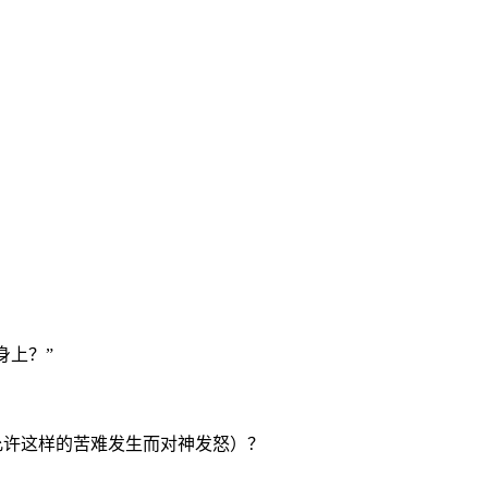
身上？”
允许这样的苦难发生而对神发怒）？