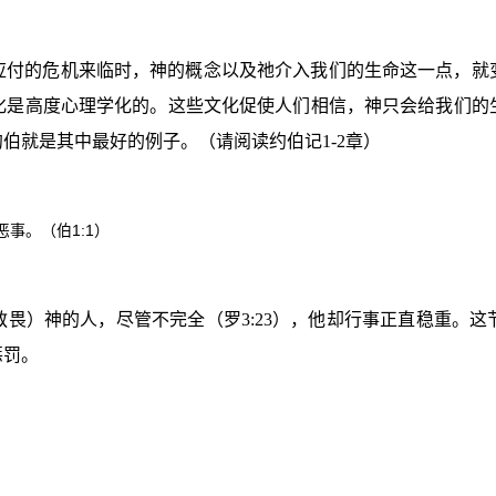
应付的危机来临时，神的概念以及祂介入我们的生命这一点，就
化是高度心理学化的。这些文化促使人们相信，神只会给我们的
约伯就是其中最好的例子。（请阅读约伯记
1-2
章）
1:1
恶事。（伯
）
敬畏）神的人，尽管不完全（罗
3:23
），他却行事正直稳重。这
惩罚。