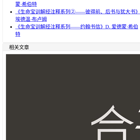
蒙·希伯特
《生命宝训解经注释系列②——彼得前、后书与犹大书
埃德温·布卢姆
《生命宝训解经注释系列——约翰书信》D. 爱德蒙·希伯
特
相关文章