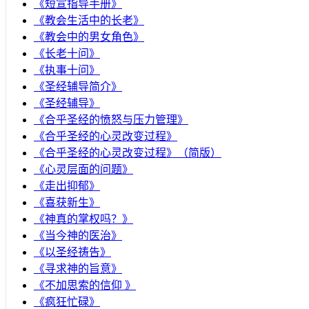
《短宣指导手册》
《教会生活中的长老》
《教会中的男女角色》
《长老十问》
《执事十问》
《圣经辅导简介》
《圣经辅导》
​《合乎圣经的愤怒与压力管理》
《合乎圣经的心灵改变过程》
《合乎圣经的心灵改变过程》（简版）
《心灵层面的问题》
《走出抑郁》
《喜获新生》
《神真的掌权吗？》
《当今神的医治》
《以圣经祷告》
《寻求神的旨意》
《不加思索的信仰 》
《疯狂忙碌》