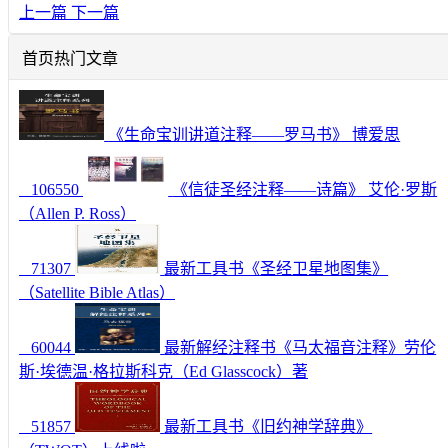
上一篇
下一篇
首页热门文章
《生命宝训讲道注释——罗马书》 博爱思
106550
《信徒圣经注释——诗篇》 艾伦·罗斯
（Allen P. Ross）
71307
最新工具书《圣经卫星地图集》
（Satellite Bible Atlas）
60044
最新解经注释书《马太福音注释》劳伦
斯·埃德温·格拉斯科克（Ed Glasscock）著
51857
最新工具书《旧约神学辞典》