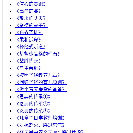
《信心的赛跑》
《高尚的罪》
《敬虔的丈夫》
《贤德的妻子》
《布衣圣徒》
《柔和谦卑》
《释经式听道》
《基督徒品格的柱石》
《战胜忧虑》
《与主亲近》
《按照圣经教养儿童》
《回归圣经的育儿原则》
《做个责无旁贷的爸爸》
《恩典的传承①》
《恩典的传承②》
《恩典的传承③》
《儿童主日学教师培训》
《对抗怒火：胜过怒气》
《在风暴中安全无虞：胜过焦虑》