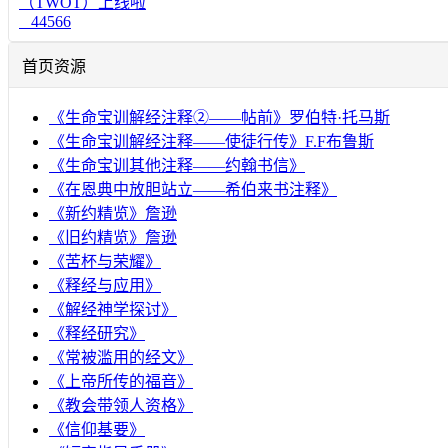
（TWOT）上线啦
44566
首页资源
《生命宝训解经注释②——帖前》罗伯特·托马斯
《生命宝训解经注释——使徒行传》F.F布鲁斯
《生命宝训其他注释——约翰书信》
《在恩典中放胆站立——希伯来书注释》
《新约精览》詹逊
《旧约精览》詹逊
《苦杯与荣耀》
《释经与应用》
《解经神学探讨》
《释经研究》
《常被滥用的经文》
《上帝所传的福音》
《教会带领人资格》
《信仰基要》