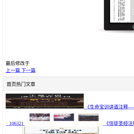
最后修改于
上一篇
下一篇
首页热门文章
《生命宝训讲道注释—
106321
《信徒圣经注释—