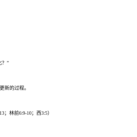
？”
更新的过程。
13
；林前
6:9-10
；西
3:5
）