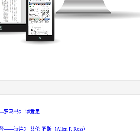
—罗马书》 博爱思
—诗篇》 艾伦·罗斯（Allen P. Ross）