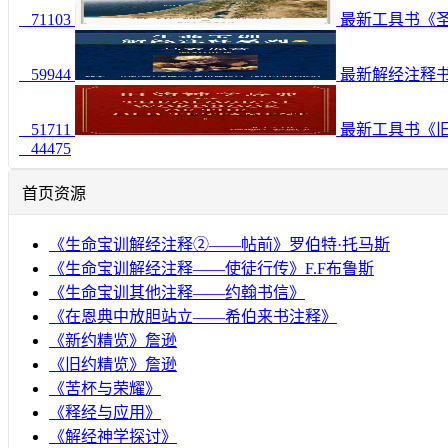
71103
最新工具书《圣经卫星
59944
最新解经注释书《
51711
最新工具书《旧
44475
首页资源
《生命宝训解经注释②——帖前》罗伯特·托马斯
《生命宝训解经注释——使徒行传》F.F布鲁斯
《生命宝训其他注释——约翰书信》
《在恩典中放胆站立——希伯来书注释》
《新约精览》詹逊
《旧约精览》詹逊
《苦杯与荣耀》
《释经与应用》
《解经神学探讨》