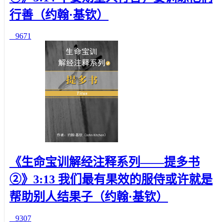
行善（约翰·基钦）
9671
《生命宝训解经注释系列——提多书
②》3:13 我们最有果效的服侍或许就是
帮助别人结果子（约翰·基钦）
9307