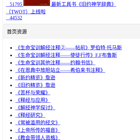
51795
最新工具书《旧约神学辞典》
（TWOT）上线啦
44532
首页资源
《生命宝训解经注释②——帖前》罗伯特·托马斯
《生命宝训解经注释——使徒行传》F.F布鲁斯
《生命宝训其他注释——约翰书信》
《在恩典中放胆站立——希伯来书注释》
《新约精览》詹逊
《旧约精览》詹逊
《苦杯与荣耀》
《释经与应用》
《解经神学探讨》
《释经研究》
《常被滥用的经文》
《上帝所传的福音》
《教会带领人资格》