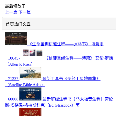
最后修改于
上一篇
下一篇
首页热门文章
《生命宝训讲道注释——罗马书》 博爱思
106457
《信徒圣经注释——诗篇》 艾伦·罗斯
（Allen P. Ross）
71237
最新工具书《圣经卫星地图集》
（Satellite Bible Atlas）
60008
最新解经注释书《马太福音注释》劳伦
斯·埃德温·格拉斯科克（Ed Glasscock）著