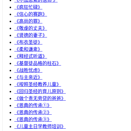
《不加思索的信仰 》
《疯狂忙碌》
《信心的赛跑》
《高尚的罪》
《敬虔的丈夫》
《贤德的妻子》
《布衣圣徒》
《柔和谦卑》
《释经式听道》
《基督徒品格的柱石》
《战胜忧虑》
《与主亲近》
《按照圣经教养儿童》
《回归圣经的育儿原则》
《做个责无旁贷的爸爸》
《恩典的传承①》
《恩典的传承②》
《恩典的传承③》
《儿童主日学教师培训》