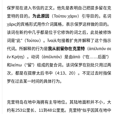
保罗现在进入书信的正文。他先是表明自己把提多留在克
里特的目的。
为此原因
（Τούτου χάριν）引导目的。名词
χάρις的宾格形式用作介词属格，表示保罗这样做的目的。
该词在新约中几乎都是位于它修饰的词之后，此处被修饰
词是“此”（Τούτου）。ἵνα从句接着扩充并解释了这个指示
代词。所解释的行为是
我从前留你在克里特
（ἀπέλιπόν σε
ἐν Κρήτῃ）。动词（ἀπέλιπόν）是由ἀπὸ（“在……后面”）
和λείπω（“留”）组成的复合词。该词保罗在别处只用过两
次，都是在提摩太后书中（4:13、20）。不定过去时指保
罗在过去某一时间的具体行为。
克里特岛在地中海拥有主导地位。其陆地面积并不小，大
约有253公里长、11到48公里宽。克里特“似乎因其在地中