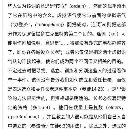
些人认为该词的意思是“按立”（ordain），然而这似乎超出
了它在新约中的含义。虚拟语气使它与前面的虚拟语气
（“办整齐”，ἐπιδιορθώσῃ）配搭成对，连词ἵνα则把这部
分作为保罗留提多在克里特的第二个目的。连词（καὶ）可
能用作附加说明，意思是“……将那没有办完的事都办整齐
了，即你在各城设立长老”；或者它仅仅是把这两个虚拟语
气从句连接起来，使它们成为两个不同但又相关的目的。
不定过去时把寻找、选立、训练和分别这些人的过程看作
单一事件。该词没有告诉我们如何选立和委任长老，而仅
是表达选立和委任长老这件事本身（参徒14:23）。这里谈
论的方法是灵活的，但资格却是明确的。长老必须满足特
定的资格（多1:6-9）。他们在数量上是复数（elders，
πρεσβυτέρους），并且教会的人很可能是从他们自己人当
中选立的（参该动词在徒6:3的用法）。除此之外，选立的