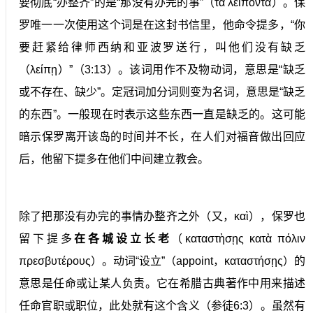
要彻底“办整齐”的是“那没有办完的事”（τὰ λείποντα）。保
罗唯一一次使用这个词是在这封书信里，他命令提多，“你
要赶紧给律师西纳和亚波罗送行，叫他们没有缺乏
（λείπῃ）”（3:13）。该词用作不及物动词，意思是“缺乏
或不存在、缺少”。定冠词加分词则变为名词，意思是“缺乏
的东西”。一般现在时表示这些东西一直是缺乏的。这可能
暗示保罗离开该岛的时间并不长，在人们对福音做出回应
后，他留下提多在他们中间建立教会。
除了把那没有办完的事情办整齐之外（又，καὶ），保罗也
留下提多
在各城设立长老
（καταστὴσῃς κατὰ πόλιν
πρεσβυτέρους）。动词“设立”（appoint，καταστήσῃς）的
意思是任命或让某人负责。它在希腊古典著作中用来描述
任命官职或职位，此处就有这个含义（参徒6:3）。虽然有