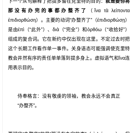
下一个从句解释了把提多留在克里特的目的：
就是要你将
那没有办完的事都办整齐了
（ἵνα τὰ λείποντα
ἐπιδιορθώση）。主要的动词“办整齐了”（ἐπιδιορθώσῃ）
是由ἐπὶ（“此外”）、διὰ（“完全”）和ὀρθόω（“收拾好”）
组成的复合词。它在新约中仅出现在这里。不定过去时把
这个长期工作看作单一事件。关身语态可能强调使克里特
教会井然有序的责任单单落到提多身上。虚拟语气和ἵνα连
用表示目的。
侍奉格言：
没有敬虔的领袖，教会永远不会真正
“办整齐”。