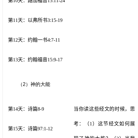
第
10
天：路加福音
15:11-24
第
11
天：以弗所书
3:15-19
第
12
天：约翰一书
4:7-11
第
13
天：约翰福音
15:9-17
（
2
）神的大能
第
14
天：诗篇
8-9
当你读这些经文的时候，思
考：（
1
）这节经文如何展
第
15
天：诗篇
97:1-12