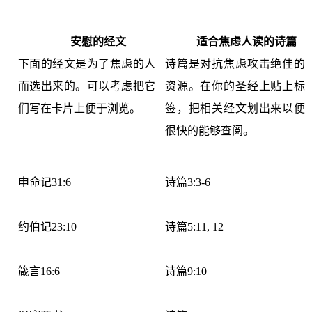
安慰的经文
适合焦虑人读的诗篇
下面的经文是为了焦虑的人
诗篇是对抗焦虑攻击绝佳的
而选出来的。可以考虑把它
资源。在你的圣经上贴上标
们写在卡片上便于浏览。
签，把相关经文划出来以便
很快的能够查阅。
申命记
31:6
诗篇
3:3-6
约伯记
23:10
诗篇
5:11, 12
箴言
16:6
诗篇
9:10