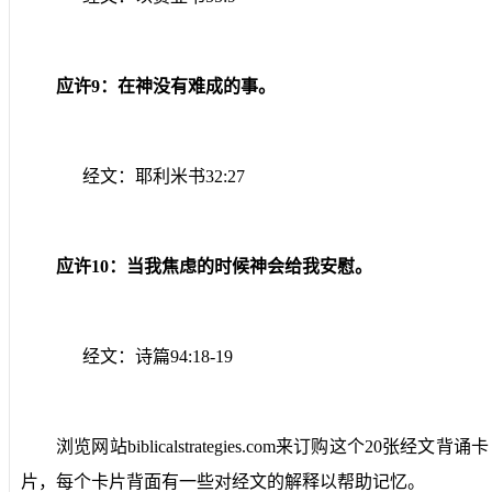
应许
9
：在神没有难成的事。
经文：耶利米书
32:27
应许
10
：当我焦虑的时候神会给我安慰。
经文：诗篇
94:18-19
浏览网站
biblicalstrategies.com
来订购这个
20
张经文背诵卡
片，每个卡片背面有一些对经文的解释以帮助记忆。