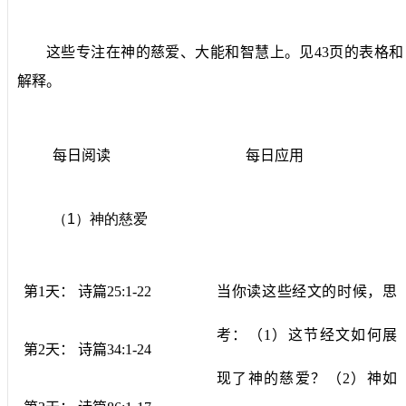
这些专注在神的慈爱、大能和智慧上。见
43
页的表格和
解释。
每日阅读
每日应用
（
1
）神的慈爱
第
1
天：
诗篇
25:1-22
当你读这些经文的时候，思
考：（
1
）这节经文如何展
第
2
天：
诗篇
34:1-24
现了神的慈爱？（
2
）神如