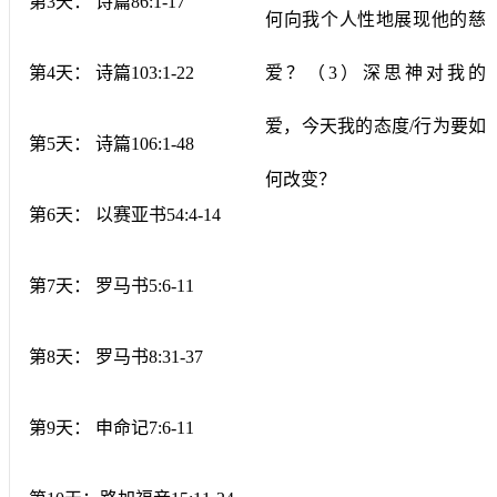
第
3
天：
诗篇
86:1-17
何向我个人性地展现他的慈
第
4
天：
诗篇
103:1-22
爱？（
3
）深思神对我的
爱，今天我的态度
/
行为要如
第
5
天：
诗篇
106:1-48
何改变？
第
6
天：
以赛亚书
54:4-14
第
7
天：
罗马书
5:6-11
第
8
天：
罗马书
8:31-37
第
9
天：
申命记
7:6-11