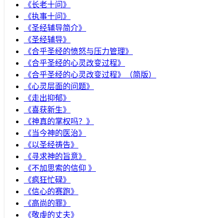
《长老十问》
《执事十问》
《圣经辅导简介》
《圣经辅导》
​《合乎圣经的愤怒与压力管理》
《合乎圣经的心灵改变过程》
《合乎圣经的心灵改变过程》（简版）
《心灵层面的问题》
《走出抑郁》
《喜获新生》
《神真的掌权吗？》
《当今神的医治》
《以圣经祷告》
《寻求神的旨意》
《不加思索的信仰 》
《疯狂忙碌》
《信心的赛跑》
《高尚的罪》
《敬虔的丈夫》