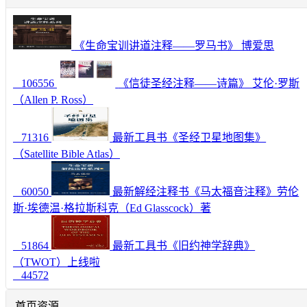
《生命宝训讲道注释——罗马书》 博爱思
106556
《信徒圣经注释——诗篇》 艾伦·罗斯
（Allen P. Ross）
71316
最新工具书《圣经卫星地图集》
（Satellite Bible Atlas）
60050
最新解经注释书《马太福音注释》劳伦
斯·埃德温·格拉斯科克（Ed Glasscock）著
51864
最新工具书《旧约神学辞典》
（TWOT）上线啦
44572
首页资源