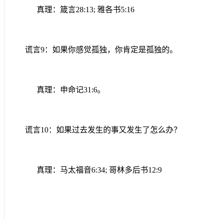
真理：箴言
28:13;
雅各书
5:16
谎言
9
：如果你感觉孤独，你肯定是孤独的。
真理：申命记
31:6
。
谎言
10
：如果过去发生的事又发生了怎么办？
真理：马太福音
6:34;
哥林多后书
12:9