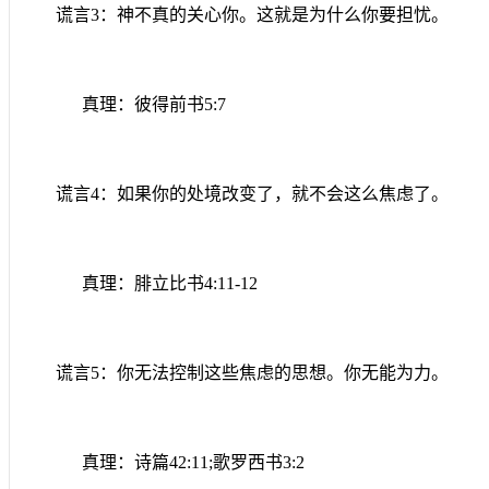
谎言
3
：神不真的关心你。这就是为什么你要担忧。
真理：彼得前书
5:7
谎言
4
：如果你的处境改变了，就不会这么焦虑了。
真理：腓立比书
4:11-12
谎言
5
：你无法控制这些焦虑的思想。你无能为力。
真理：诗篇
42:11;
歌罗西书
3:2