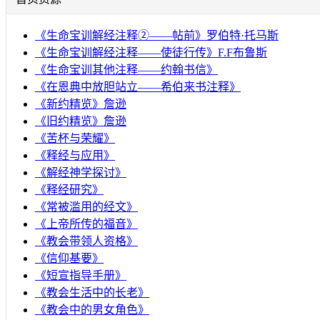
《生命宝训解经注释②——帖前》罗伯特·托马斯
《生命宝训解经注释——使徒行传》F.F布鲁斯
《生命宝训其他注释——约翰书信》
《在恩典中放胆站立——希伯来书注释》
《新约精览》詹逊
《旧约精览》詹逊
《苦杯与荣耀》
《释经与应用》
《解经神学探讨》
《释经研究》
《常被滥用的经文》
《上帝所传的福音》
《教会带领人资格》
《信仰基要》
《短宣指导手册》
《教会生活中的长老》
《教会中的男女角色》