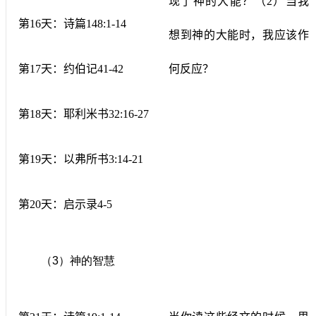
现了神的大能？（
2
）当我
第
16
天：诗篇
148:1-14
想到神的大能时，我应该作
第
17
天：约伯记
41-42
何反应？
第
18
天：耶利米书
32:16-27
第
19
天：以弗所书
3:14-21
第
20
天：启示录
4-5
（
3
）神的智慧