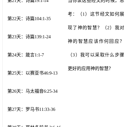
第
21
天：诗篇
19:1-14
当你读这些经文的时候，思
考：（
1
）这节经文如何展
第
22
天：诗篇
104:1-35
现了神的智慧？（
2
）我对
第
23
天：诗篇
139:1-24
神的智慧应该作何回应？
第
24
天：箴言
1:1-7
（
3
）我可以采取什么步骤
更好的应用神的智慧？
第
25
天：以赛亚书
46:9-13
第
26
天：马太福音
6:25-34
第
27
天：罗马书
11:33-36