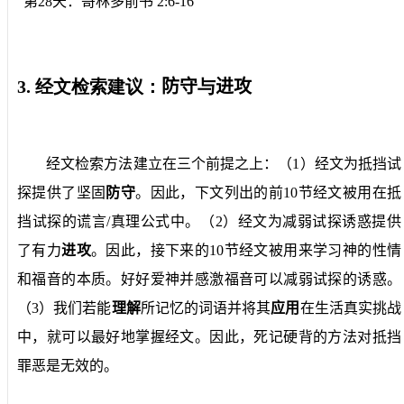
第
28
天：哥林多前书
2:6-16
3.
经文检索建议：
防守
与
进攻
经文检索方法建立在三个前提之上：（
1
）经文为抵挡试
探提供了坚固
防守
。因此，下文列出的前
10
节经文被用在抵
挡试探的谎言
/
真理公式中。（
2
）经文为减弱试探诱惑提供
了有力
进攻
。因此，接下来的
10
节经文被用来学习神的性情
和福音的本质。好好爱神并感激福音可以减弱试探的诱惑。
（
3
）我们若能
理解
所记忆的词语并将其
应用
在生活真实挑战
中，就可以最好地掌握经文。因此，死记硬背的方法对抵挡
罪恶是无效的。