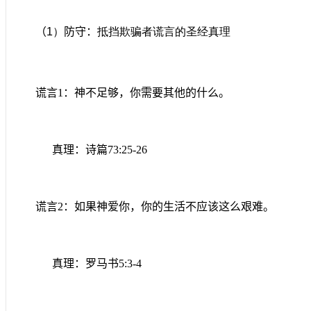
（
1
）
防守：
抵挡欺骗者谎言的圣经真理
谎言
1
：神不足够，你需要其他的什么。
真理：诗篇
73:25-26
谎言
2
：如果神爱你，你的生活不应该这么艰难。
真理：罗马书
5:3-4