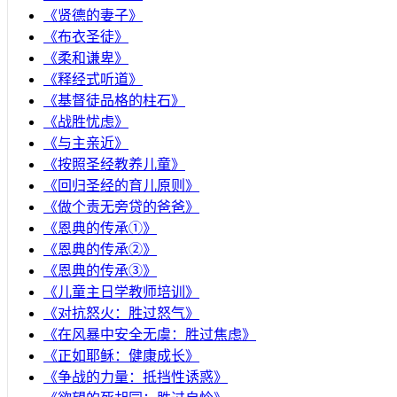
《贤德的妻子》
《布衣圣徒》
《柔和谦卑》
《释经式听道》
《基督徒品格的柱石》
《战胜忧虑》
《与主亲近》
《按照圣经教养儿童》
《回归圣经的育儿原则》
《做个责无旁贷的爸爸》
《恩典的传承①》
《恩典的传承②》
《恩典的传承③》
《儿童主日学教师培训》
《对抗怒火：胜过怒气》
《在风暴中安全无虞：胜过焦虑》
《正如耶稣：健康成长》
《争战的力量：抵挡性诱惑》