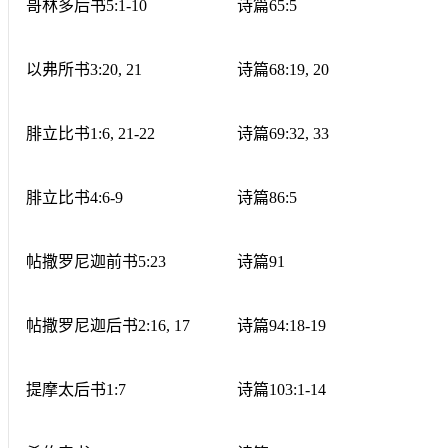
哥林多后书
5:1-10
诗篇
65:5
以弗所书
3:20, 21
诗篇
68:19, 20
腓立比书
1:6, 21-22
诗篇
69:32, 33
腓立比书
4:6-9
诗篇
86:5
帖撒罗尼迦前书
5:23
诗篇
91
帖撒罗尼迦后书
2:16, 17
诗篇
94:18-19
提摩太后书
1:7
诗篇
103:1-14