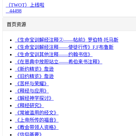
（TWOT）上线啦
44498
首页资源
《生命宝训解经注释②——帖前》罗伯特·托马斯
《生命宝训解经注释——使徒行传》F.F布鲁斯
《生命宝训其他注释——约翰书信》
《在恩典中放胆站立——希伯来书注释》
《新约精览》詹逊
《旧约精览》詹逊
《苦杯与荣耀》
《释经与应用》
《解经神学探讨》
《释经研究》
《常被滥用的经文》
《上帝所传的福音》
《教会带领人资格》
《信仰基要》