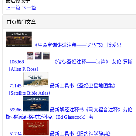
最后修改于
上一篇
下一篇
首页热门文章
《生命宝训讲道注释——罗马书》 博爱思
106368
《信徒圣经注释——诗篇》 艾伦·罗斯
（Allen P. Ross）
71145
最新工具书《圣经卫星地图集》
（Satellite Bible Atlas）
59966
最新解经注释书《马太福音注释》劳伦
斯·埃德温·格拉斯科克（Ed Glasscock）著
51734
最新工具书《旧约神学辞典》