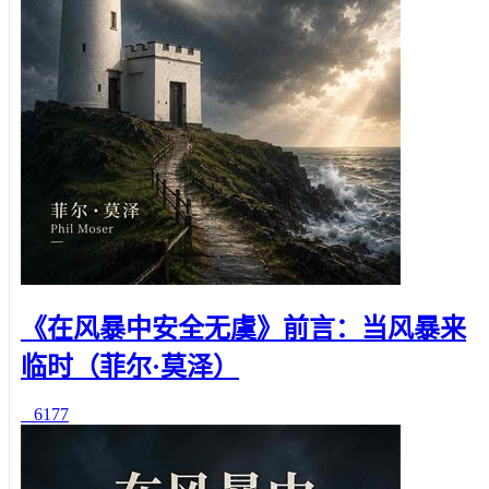
《在风暴中安全无虞》前言：当风暴来
临时（菲尔·莫泽）
6177