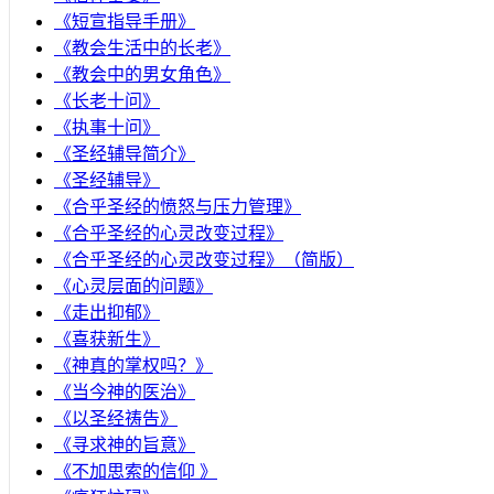
《短宣指导手册》
《教会生活中的长老》
《教会中的男女角色》
《长老十问》
《执事十问》
《圣经辅导简介》
《圣经辅导》
​《合乎圣经的愤怒与压力管理》
《合乎圣经的心灵改变过程》
《合乎圣经的心灵改变过程》（简版）
《心灵层面的问题》
《走出抑郁》
《喜获新生》
《神真的掌权吗？》
《当今神的医治》
《以圣经祷告》
《寻求神的旨意》
《不加思索的信仰 》