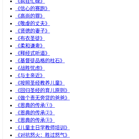
《疯狂忙碌》
《信心的赛跑》
《高尚的罪》
《敬虔的丈夫》
《贤德的妻子》
《布衣圣徒》
《柔和谦卑》
《释经式听道》
《基督徒品格的柱石》
《战胜忧虑》
《与主亲近》
《按照圣经教养儿童》
《回归圣经的育儿原则》
《做个责无旁贷的爸爸》
《恩典的传承①》
《恩典的传承②》
《恩典的传承③》
《儿童主日学教师培训》
《对抗怒火：胜过怒气》