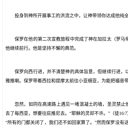
投身到神所开展事工的洪流之中，让神带领你达成他纯
保罗在他的第二次宣教旅程中完成了神在加拉太（罗马
他继续前行。他是坚持不懈的典范。
保罗向西行进，并不清楚神的具体旨意，但继续行进，
雅推喇。保罗带着西拉和提摩太前往小亚细亚，为能把福音
忽然，如同在高速路上遇见一堵混凝土的墙，圣灵禁止
去了每西亚，想要往庇推尼去。“
耶稣的灵却不许。
”（徒
16:7
“所有的门都关闭了，我们还不如回家算了。”然而保罗没有