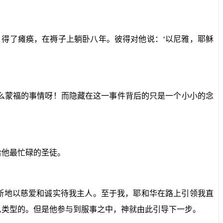
得了瘫痪，在褥子上躺卧八年。彼得对他说：‘以尼雅，耶稣
么蒙福的事情呀！而隐藏在这一事件背后的只是一个小小的念
给他最忙碌的圣徒。
断地以慈爱和诚实待我主人。至于我，耶和华在路上引领我直
么类型的。但是他参与到服事之中，神就由此引导下一步。