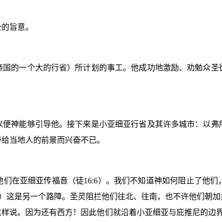
全的旨意。
帝国的一个大的行省）所计划的事工。他成功地激励、劝勉众圣
以便神能够引导他。接下来是小亚细亚行省及其许多城市：以弗
带给当地人的前景而兴奋不已。
他们在亚细亚传福音（徒
16:6
）。我们不知道神如何阻止了他们
）这是另一个路障。圣灵阻拦他们往北、往南，也不许他们朝加
这样说。因为还有西方！因此他们就沿着小亚细亚与庇推尼的边