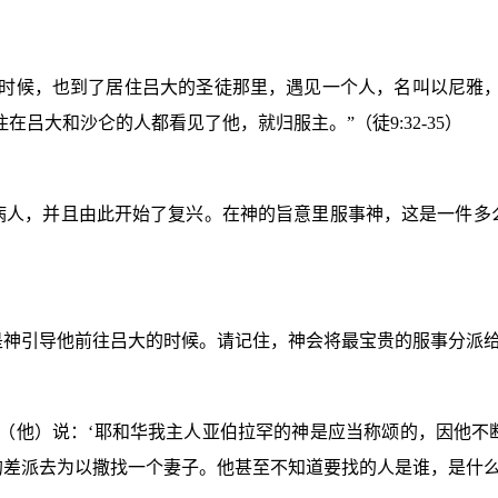
时候，也到了居住吕大的圣徒那里，遇见一个人，名叫以尼雅，
住在吕大和沙仑的人都看见了他，就归服主。
”（徒
9:32-35
）
病人，并且由此开始了复兴。在神的旨意里服事神，这是一件多
是神引导他前往吕大的时候。请记住，神会将最宝贵的服事分派
（他）说：‘耶和华我主人亚伯拉罕的神是应当称颂的，因他不
的差派去为以撒找一个妻子。他甚至不知道要找的人是谁，是什