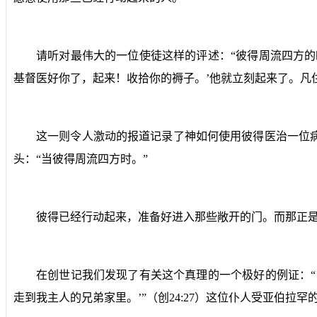
请听对最伟大的一位使徒这样的评述：“
彼得周流四方的
基督医好你了，起来！收拾你的褥子。’他就立刻起来了。凡
这一则令人激动的报道记录了神如何使用彼得医治一位
头：“
当彼得周流四方时。
”
彼得已经行动起来，准备好进入那些敞开的门。而那正
在创世记我们发现了有关这个真理的一个极好的例证：“
走到我主人的兄弟家里。’
”（创
24:27
）这位仆人受亚伯拉罕