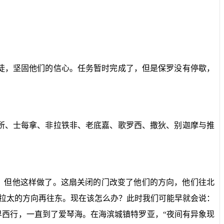
徒，坚固他们的信心。任务暂时完成了，但是保罗没有停歇，
所、士每拿、非拉铁非、老底嘉、歌罗西、撒狄、别迦摩与推
，但他这样做了。这扇关闭的门改变了他们的方向，他们往北
拉太的方向再往东。现在该怎么办？此时我们可能早就会说：
界西行，一直到了爱琴海。在海滨城镇特罗亚，“
夜间有异象现