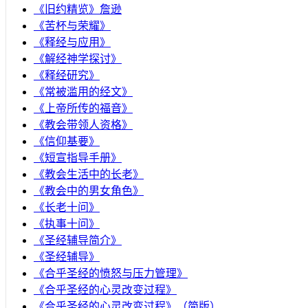
《旧约精览》詹逊
《苦杯与荣耀》
《释经与应用》
《解经神学探讨》
《释经研究》
《常被滥用的经文》
《上帝所传的福音》
《教会带领人资格》
《信仰基要》
《短宣指导手册》
《教会生活中的长老》
《教会中的男女角色》
《长老十问》
《执事十问》
《圣经辅导简介》
《圣经辅导》
​《合乎圣经的愤怒与压力管理》
《合乎圣经的心灵改变过程》
《合乎圣经的心灵改变过程》（简版）