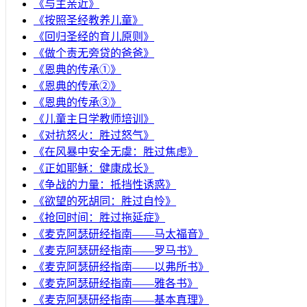
《与主亲近》
《按照圣经教养儿童》
《回归圣经的育儿原则》
《做个责无旁贷的爸爸》
《恩典的传承①》
《恩典的传承②》
《恩典的传承③》
《儿童主日学教师培训》
《对抗怒火：胜过怒气》
《在风暴中安全无虞：胜过焦虑》
《正如耶稣：健康成长》
《争战的力量：抵挡性诱惑》
《欲望的死胡同：胜过自怜》
《抢回时间：胜过拖延症》
《麦克阿瑟研经指南——马太福音》
《麦克阿瑟研经指南——罗马书》
《麦克阿瑟研经指南——以弗所书》
《麦克阿瑟研经指南——雅各书》
《麦克阿瑟研经指南——基本真理》