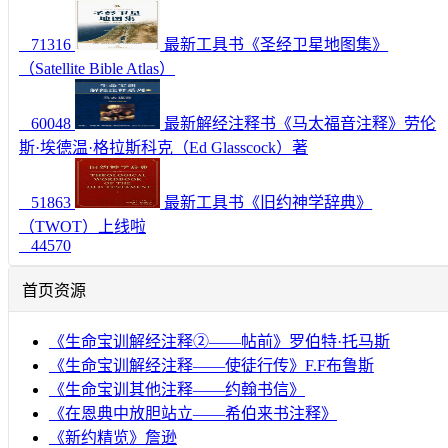
71316
最新工具书《圣经卫星地图集》
（Satellite Bible Atlas）
60048
最新解经注释书《马太福音注释》劳伦
斯·埃德温·格拉斯科克（Ed Glasscock）著
51863
最新工具书《旧约神学辞典》
（TWOT）上线啦
44570
首页资源
《生命宝训解经注释②——帖前》罗伯特·托马斯
《生命宝训解经注释——使徒行传》F.F布鲁斯
《生命宝训其他注释——约翰书信》
《在恩典中放胆站立——希伯来书注释》
《新约精览》詹逊