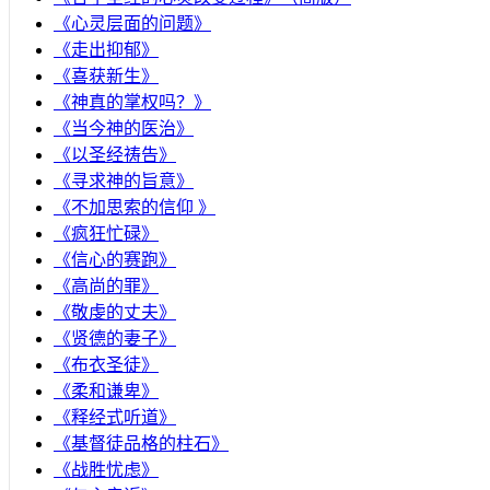
《心灵层面的问题》
《走出抑郁》
《喜获新生》
《神真的掌权吗？》
《当今神的医治》
《以圣经祷告》
《寻求神的旨意》
《不加思索的信仰 》
《疯狂忙碌》
《信心的赛跑》
《高尚的罪》
《敬虔的丈夫》
《贤德的妻子》
《布衣圣徒》
《柔和谦卑》
《释经式听道》
《基督徒品格的柱石》
《战胜忧虑》