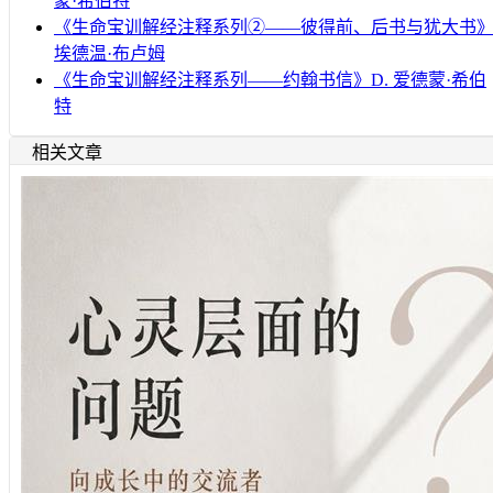
蒙·希伯特
《生命宝训解经注释系列②——彼得前、后书与犹大书
埃德温·布卢姆
《生命宝训解经注释系列——约翰书信》D. 爱德蒙·希伯
特
相关文章