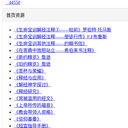
44550
首页资源
《生命宝训解经注释②——帖前》罗伯特·托马斯
《生命宝训解经注释——使徒行传》F.F布鲁斯
《生命宝训其他注释——约翰书信》
《在恩典中放胆站立——希伯来书注释》
《新约精览》詹逊
《旧约精览》詹逊
《苦杯与荣耀》
《释经与应用》
《解经神学探讨》
《释经研究》
《常被滥用的经文》
《上帝所传的福音》
《教会带领人资格》
《信仰基要》
《短宣指导手册》