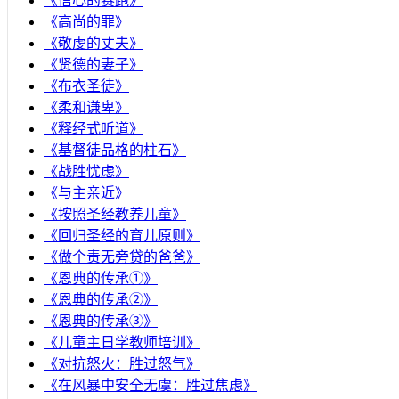
《信心的赛跑》
《高尚的罪》
《敬虔的丈夫》
《贤德的妻子》
《布衣圣徒》
《柔和谦卑》
《释经式听道》
《基督徒品格的柱石》
《战胜忧虑》
《与主亲近》
《按照圣经教养儿童》
《回归圣经的育儿原则》
《做个责无旁贷的爸爸》
《恩典的传承①》
《恩典的传承②》
《恩典的传承③》
《儿童主日学教师培训》
《对抗怒火：胜过怒气》
《在风暴中安全无虞：胜过焦虑》