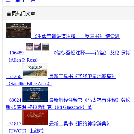
首页热门文章
《生命宝训讲道注释——罗马书》 博爱思
106489
《信徒圣经注释——诗篇》 艾伦·罗斯
（Allen P. Ross）
71266
最新工具书《圣经卫星地图集》
（Satellite Bible Atlas）
60024
最新解经注释书《马太福音注释》劳伦
斯·埃德温·格拉斯科克（Ed Glasscock）著
51817
最新工具书《旧约神学辞典》
（TWOT）上线啦