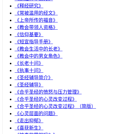
《释经研究》
《常被滥用的经文》
《上帝所传的福音》
《教会带领人资格》
《信仰基要》
《短宣指导手册》
《教会生活中的长老》
《教会中的男女角色》
《长老十问》
《执事十问》
《圣经辅导简介》
《圣经辅导》
​《合乎圣经的愤怒与压力管理》
《合乎圣经的心灵改变过程》
《合乎圣经的心灵改变过程》（简版）
《心灵层面的问题》
《走出抑郁》
《喜获新生》