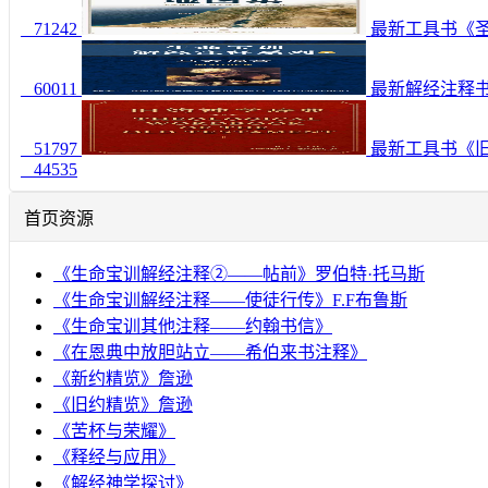
71242
最新工具书《圣经卫星
60011
最新解经注释书《
51797
最新工具书《旧
44535
首页资源
《生命宝训解经注释②——帖前》罗伯特·托马斯
《生命宝训解经注释——使徒行传》F.F布鲁斯
《生命宝训其他注释——约翰书信》
《在恩典中放胆站立——希伯来书注释》
《新约精览》詹逊
《旧约精览》詹逊
《苦杯与荣耀》
《释经与应用》
《解经神学探讨》