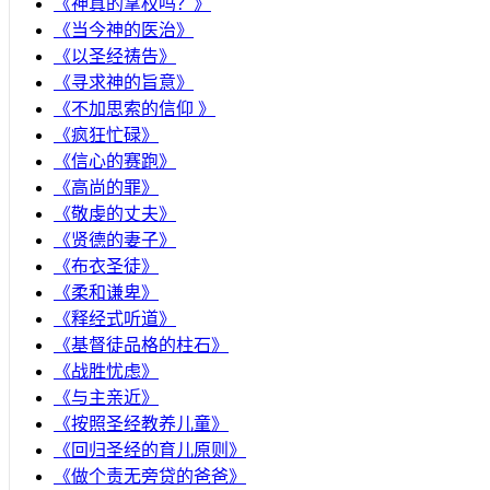
《神真的掌权吗？》
《当今神的医治》
《以圣经祷告》
《寻求神的旨意》
《不加思索的信仰 》
《疯狂忙碌》
《信心的赛跑》
《高尚的罪》
《敬虔的丈夫》
《贤德的妻子》
《布衣圣徒》
《柔和谦卑》
《释经式听道》
《基督徒品格的柱石》
《战胜忧虑》
《与主亲近》
《按照圣经教养儿童》
《回归圣经的育儿原则》
《做个责无旁贷的爸爸》