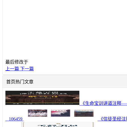
最后修改于
上一篇
下一篇
首页热门文章
《生命宝训讲道注释—
106459
《信徒圣经注释—