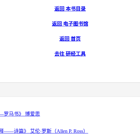
返回 本书目录
返回 电子图书馆
返回 首页
去往 研经工具
—罗马书》 博爱思
—诗篇》 艾伦·罗斯（Allen P. Ross）