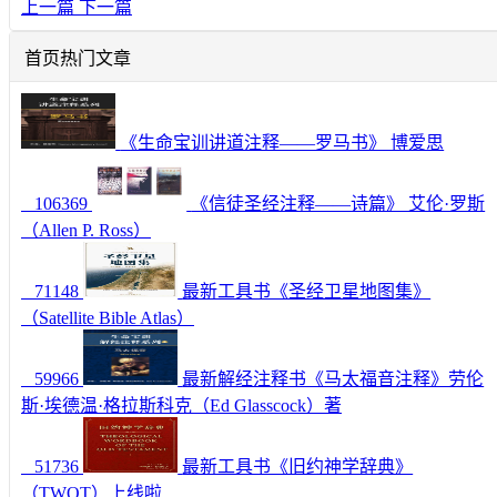
上一篇
下一篇
首页热门文章
《生命宝训讲道注释——罗马书》 博爱思
106369
《信徒圣经注释——诗篇》 艾伦·罗斯
（Allen P. Ross）
71148
最新工具书《圣经卫星地图集》
（Satellite Bible Atlas）
59966
最新解经注释书《马太福音注释》劳伦
斯·埃德温·格拉斯科克（Ed Glasscock）著
51736
最新工具书《旧约神学辞典》
（TWOT）上线啦