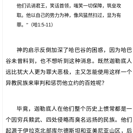
他们讥诮君王，笑话首领，嗤笑一切保障，筑垒攻
取。他以自己的势力为神，像风猛然扫过，显为有
罪。”（哈
1:5-11
）
神的启示反倒加深了哈巴谷的困惑，因为哈巴
谷未曾料到，也不想听到这种消息。既然迦勒底人
远比犹大人更为罪大恶极，主又怎能使用这样一个
异教民族来审判和惩罚他立约的百姓呢？
毕竟，迦勒底人在他们整个历史上惯常都是一
个因穷兵黩武、四处侵略而臭名远扬的民族。他们
起源于伊拉克北部库尔德斯坦和亚美尼亚山区，后