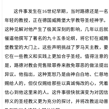
这件事发生在
16
世纪早期，当时路德还是一名
年轻的教授，正在德国威腾堡大学教导圣经神学。
这种见解对他产生了极其深刻的影响，几年以后就
催逼他撰写了著名的九十五条论纲，将它钉在威腾
堡教堂的大门上。这些声明挑战了罗马天主教，要
它在一些教义和实践上更加合乎圣经。值得注意的
是，路德对教会兜售赎罪券来赦免罪恶的做法提出
异议。他指出，这种宽恕乃是由神白白地、仁慈地
赐给人的，但仅仅赐给那些以真诚悔改的心，凭着
信心到他这里来的人。这件事很快就演变为对因信
称义的圣经教义更为充分的探讨，并将改教运动普