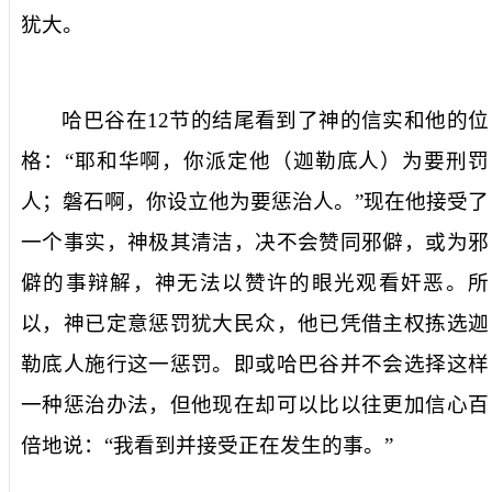
犹大。
哈巴谷在
12
节的结尾看到了神的信实和他的位
格：“耶和华啊，你派定他（迦勒底人）为要刑罚
人；磐石啊，你设立他为要惩治人。”现在他接受了
一个事实，神极其清洁，决不会赞同邪僻，或为邪
僻的事辩解，神无法以赞许的眼光观看奸恶。所
以，神已定意惩罚犹大民众，他已凭借主权拣选迦
勒底人施行这一惩罚。即或哈巴谷并不会选择这样
一种惩治办法，但他现在却可以比以往更加信心百
倍地说：“我看到并接受正在发生的事。”