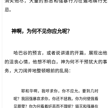
消失殆尽，大量的邪恶和强暴行为在遍地横行无
忌。
神啊，为何不见你应允呢？
哈巴谷的预言，或者说讲道的开篇，展现出他
的沮丧心情，他想不明白，神为何不干预犹大的事
务，大刀阔斧地整顿眼前的乱局：
耶和华啊，我呼求你，你不应允，要到几时
呢？我因强暴哀求你，你还不拯救。你为何使我看
见罪孽？你为何看着奸恶而不理呢？毁灭和强暴在