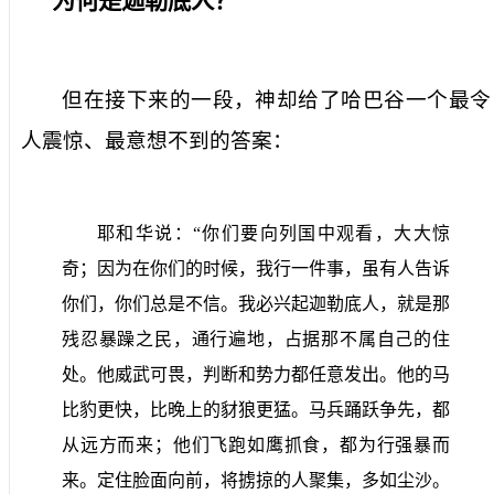
为何是迦勒底人？
但在接下来的一段，神却给了哈巴谷一个最令
人震惊、最意想不到的答案：
耶和华说：“你们要向列国中观看，大大惊
奇；因为在你们的时候，我行一件事，虽有人告诉
你们，你们总是不信。我必兴起迦勒底人，就是那
残忍暴躁之民，通行遍地，占据那不属自己的住
处。他威武可畏，判断和势力都任意发出。他的马
比豹更快，比晚上的豺狼更猛。马兵踊跃争先，都
从远方而来；他们飞跑如鹰抓食，都为行强暴而
来。定住脸面向前，将掳掠的人聚集，多如尘沙。