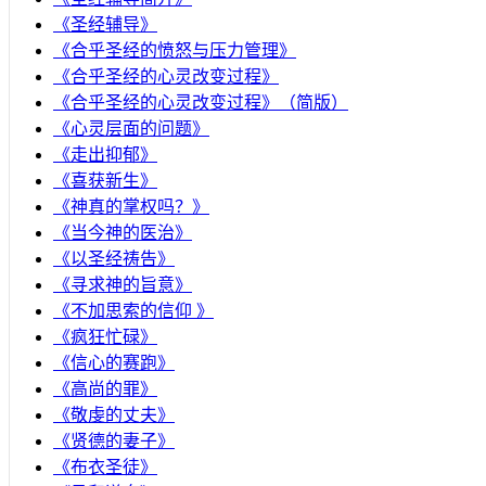
《圣经辅导》
​《合乎圣经的愤怒与压力管理》
《合乎圣经的心灵改变过程》
《合乎圣经的心灵改变过程》（简版）
《心灵层面的问题》
《走出抑郁》
《喜获新生》
《神真的掌权吗？》
《当今神的医治》
《以圣经祷告》
《寻求神的旨意》
《不加思索的信仰 》
《疯狂忙碌》
《信心的赛跑》
《高尚的罪》
《敬虔的丈夫》
《贤德的妻子》
《布衣圣徒》