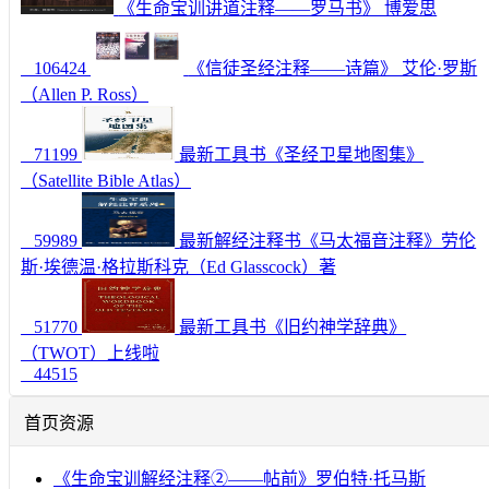
《生命宝训讲道注释——罗马书》 博爱思
106424
《信徒圣经注释——诗篇》 艾伦·罗斯
（Allen P. Ross）
71199
最新工具书《圣经卫星地图集》
（Satellite Bible Atlas）
59989
最新解经注释书《马太福音注释》劳伦
斯·埃德温·格拉斯科克（Ed Glasscock）著
51770
最新工具书《旧约神学辞典》
（TWOT）上线啦
44515
首页资源
《生命宝训解经注释②——帖前》罗伯特·托马斯