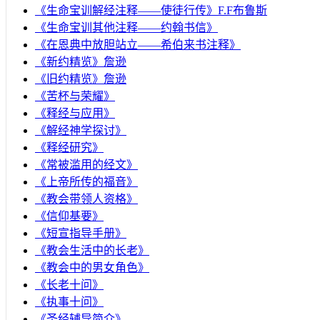
《生命宝训解经注释——使徒行传》F.F布鲁斯
《生命宝训其他注释——约翰书信》
《在恩典中放胆站立——希伯来书注释》
《新约精览》詹逊
《旧约精览》詹逊
《苦杯与荣耀》
《释经与应用》
《解经神学探讨》
《释经研究》
《常被滥用的经文》
《上帝所传的福音》
《教会带领人资格》
《信仰基要》
《短宣指导手册》
《教会生活中的长老》
《教会中的男女角色》
《长老十问》
《执事十问》
《圣经辅导简介》