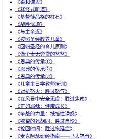
《柔和谦卑》
《释经式听道》
《基督徒品格的柱石》
《战胜忧虑》
《与主亲近》
《按照圣经教养儿童》
《回归圣经的育儿原则》
《做个责无旁贷的爸爸》
《恩典的传承①》
《恩典的传承②》
《恩典的传承③》
《儿童主日学教师培训》
《对抗怒火：胜过怒气》
《在风暴中安全无虞：胜过焦虑》
《正如耶稣：健康成长》
《争战的力量：抵挡性诱惑》
《欲望的死胡同：胜过自怜》
《抢回时间：胜过拖延症》
《麦克阿瑟研经指南——马太福音》