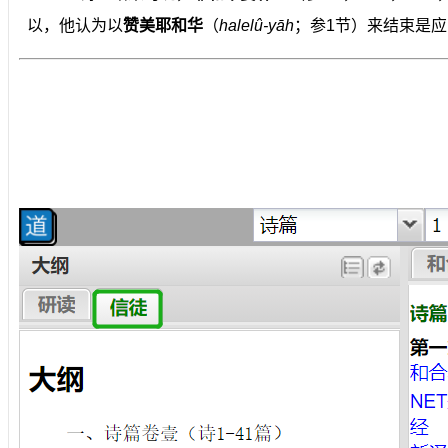
以，他认为以
赞美耶和华
（
halelû-yāh
；参1节）来结束是