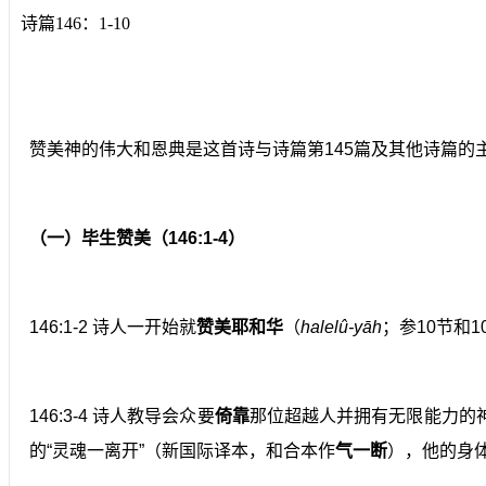
诗篇146：1-10
赞美神的伟大和恩典是这首诗与诗篇第145篇及其他诗篇
（一）毕生赞美（146:1-4）
146:1-2 诗人一开始就
赞美耶和华
（
halelû-yāh
；参10节和
146:3-4 诗人教导会众要
倚靠
那位超越人并拥有无限能力的神
的“灵魂一离开”（新国际译本，和合本作
气一断
），他的身体