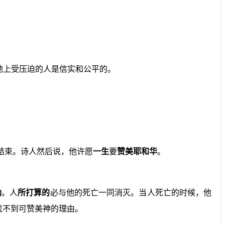
地上受压迫的人是信实和公平的。
始和结束。诗人然后说，他许愿
一生
要
赞美耶和华
。
助
。人
所打算的
必与他的死亡一同消灭。当人死亡的时候，他
必找不到可赞美神的理由。