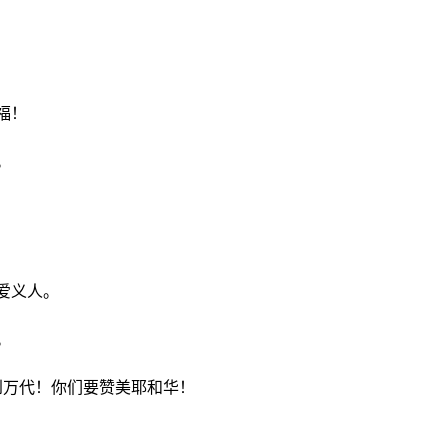
福！
。
爱义人。
。
到万代！你们要赞美耶和华！