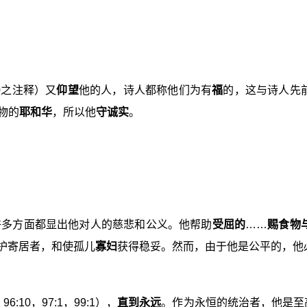
10之注释）又
仰望
他的人，诗人都称他们为有
福
的，这与诗人先
物的
耶和华
，所以他
守诚实
。
华在许多方面都显出他对人的慈悲和公义。他帮助
受屈的
……
赐
食物
护寄居者，和使孤儿
寡妇
获得稳妥。然而，由于他是公平的，他
，96:10，97:1，99:1），
直到永远
。作为永恒的统治者，他是至高