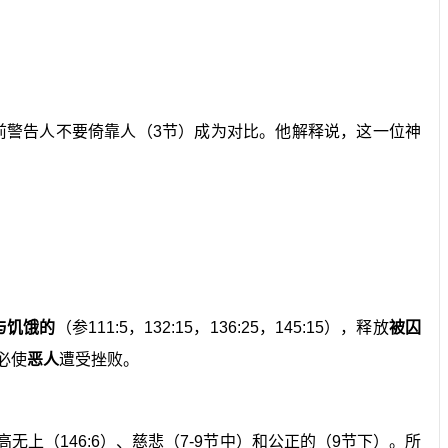
前警告人不要倚靠人（3节）成为对比。他解释说，这一位神
与饥饿的
（参111:5，132:15，136:25，145:15），释放
被囚
必使
恶人
遭受挫败。
无上（146:6）、慈悲（7-9节中）和公正的（9节下）。所