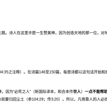
的主题。诗人在这里许愿一生赞美神，因为创造天地的那一位，对
104:35之注释）。在诗篇146至150篇，每首诗都以这句话开
，因为“必死之人”（新国际译本，和合本作
世人
）
一点不能帮
就要归回尘土（参104:29；传3:20）。所以，凡倚靠人的人