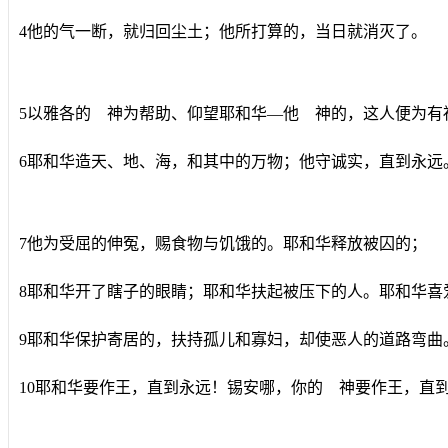
4他的气一断，就归回尘土；他所打算的，当日就消灭了。
5以雅各的 神为帮助、仰望耶和华―他 神的，这人便为有
6耶和华造天、地、海，和其中的万物；他守诚实，直到永远
7他为受屈的伸冤，赐食物与饥饿的。耶和华释放被囚的；
8耶和华开了瞎子的眼睛；耶和华扶起被压下的人。耶和华喜
9耶和华保护寄居的，扶持孤儿和寡妇，却使恶人的道路弯曲
10耶和华要作王，直到永远！锡安哪，你的 神要作王，直