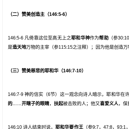
（二）赞美创造主（146:5-6）
146:5-6 凡倚靠这位至高无上之
耶和华神
作为
帮助
（参30:
是
造天地
万物的主宰（参115:15之注释）；因为他是创造万
（三）赞美慈悲的耶和华（146:7-10）
146:7-9 神的信实（6节）这一观念向诗人暗示，耶和
的
……
开瞎子的眼睛
，
扶起
被击败的人；他又
喜爱义人
，保
146:10 诗人结束时说，
耶和华要作王
（参9:7，47:8，93:1