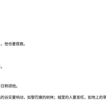
人，他也要搭救。
贵。
终日称颂他。
结的谷实要响动，如黎巴嫩的树林；城里的人要发旺，如地上的