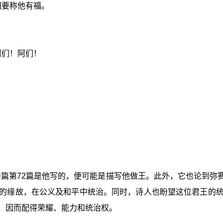
国要称他有福。
阿们！阿们！
如果诗篇第72篇是他写的，便可能是描写他做王。此外，它也论到
的缘故，在公义及和平中统治。同时，诗人也盼望这位君王的
，因而配得荣耀、能力和统治权。