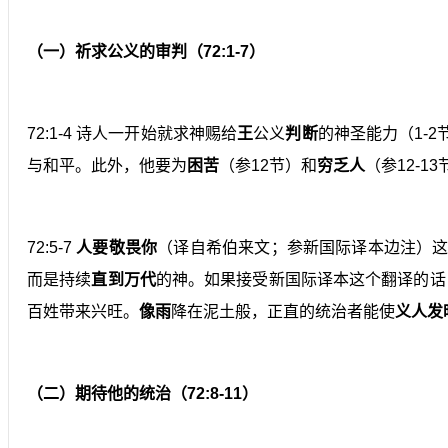
（一）祈求公义的审判（72:1-7）
72:1-4 诗人一开始就求神赐给
王
公义
判断
的神圣能力（1-
与和平。此外，他要为
困苦
（参12节）和
穷乏人
（参12-
72:5-7
人要敬畏你
（译自希伯来文；参新国际译本边注）这
而是持续
直
到万代
的神。如果接受新国际译本这个翻译的话
百姓带来兴旺。
像雨
降在泥土般，正直的统治者能使
义人发
（二）期待他的统治（72:8-11）