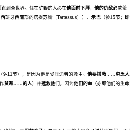
河
直到全世界。住在旷野的人必在
他面前下拜
，
他的仇敌
必蒙羞
西班牙西南部的塔提苏斯〔Tartessus〕）、
示巴
（参15节；
耀（9-11节），是因为他是受压迫者的救主。
他要搭救
……
穷乏人
作
贫寒
……
的人
）并
拯救
他们，因为
他们的血
（亦即他们的生命