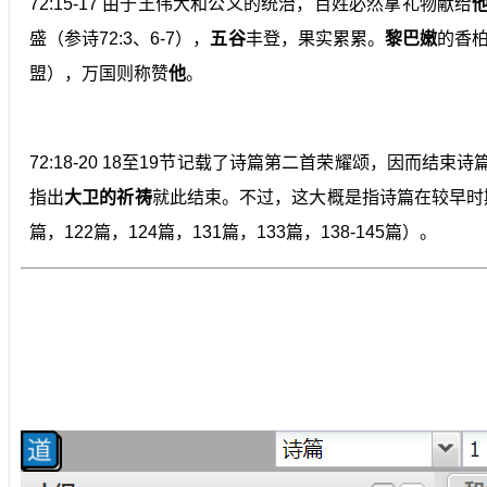
72:15-17 由于王伟大和公义的统治，百姓必然拿礼物献给
盛（参诗72:3、6-7），
五谷
丰登，果实累累。
黎巴嫩
的香
盟），万国则称赞
他
。
72:18-20 18至19节记载了诗篇第二首荣耀颂，因而结束
指出
大卫的祈祷
就此结束。不过，这大概是指诗篇在较早时期
篇，122篇，124篇，131篇，133篇，138-145篇）。