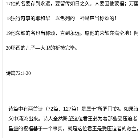
17他的名要存到永远，要留传如日之久。人要因他蒙福；万
18独行奇事的耶和华―以色列的 神是应当称颂的！
19他荣耀的名也当称颂，直到永远。愿他的荣耀充满全地！
20耶西的儿子―大卫的祈祷完毕。
诗篇72:1-20
诗篇中有两首诗（72篇、127篇）是属于“所罗门”的。
义中涌流出来。诗人全然盼望这位君王必为着那些受压迫者
昌盛的祝福基于一个事实，就是这位君王是受压迫者的救主