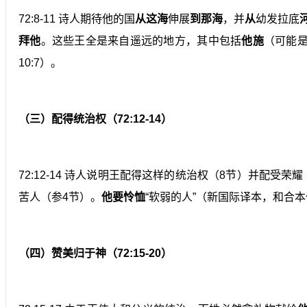
72:8-11 诗人期待他的国
从这海
伸展
到那海
，并
从
幼发拉底
拜他
。这些王全是来自遥远的地方，其中包括
他施
（可能是
10:7）。
（三）配得统治权（72:12-14）
72:12-14 诗人说明王配得这样的统治权（8节）并配受荣
苦人（参4节）。
他要怜恤
“软弱的人”（新国际译本，和合本
（四）赞美归于神（72:15-20）