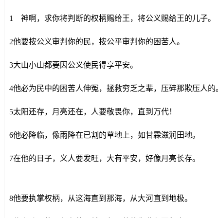
1 神啊，求你将判断的权柄赐给王，将公义赐给王的儿子。
2他要按公义审判你的民，按公平审判你的困苦人。
3大山小山都要因公义使民得享平安。
4他必为民中的困苦人伸冤，拯救穷乏之辈，压碎那欺压人的
5太阳还存，月亮还在，人要敬畏你，直到万代！
6他必降临，像雨降在已割的草地上，如甘霖滋润田地。
7在他的日子，义人要发旺，大有平安，好像月亮长存。
8他要执掌权柄，从这海直到那海，从大河直到地极。