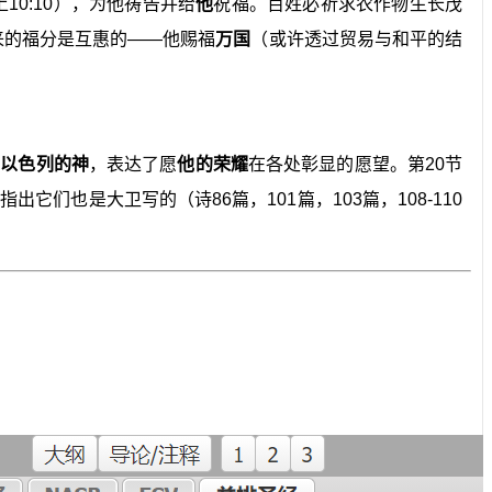
0:10），为他祷告并给
他
祝福。百姓必祈求农作物生长茂
来的福分是互惠的——他赐福
万国
（或许透过贸易与和平的结
华以色列的神
，表达了愿
他的荣耀
在各处彰显的愿望。第20节
也是大卫写的（诗86篇，101篇，103篇，108-110