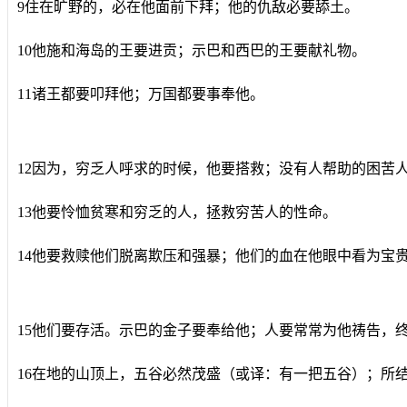
9住在旷野的，必在他面前下拜；他的仇敌必要舔土。
10他施和海岛的王要进贡；示巴和西巴的王要献礼物。
11诸王都要叩拜他；万国都要事奉他。
12因为，穷乏人呼求的时候，他要搭救；没有人帮助的困苦
13他要怜恤贫寒和穷乏的人，拯救穷苦人的性命。
14他要救赎他们脱离欺压和强暴；他们的血在他眼中看为宝
15他们要存活。示巴的金子要奉给他；人要常常为他祷告，
16在地的山顶上，五谷必然茂盛（或译：有一把五谷）；所