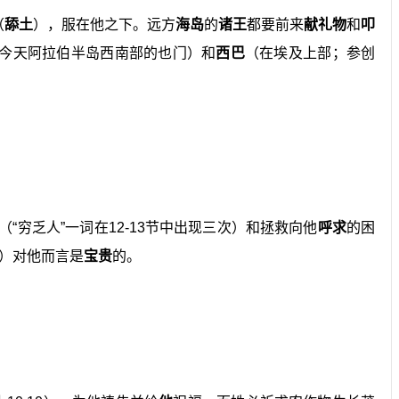
（
舔
土
），服在他之下。远方
海岛
的
诸王
都要前来
献礼物
和
叩
即今天阿拉伯半岛西南部的也门）和
西巴
（在埃及上部；参创
（“穷乏人”一词在12-13节中出现三次）和拯救向他
呼求
的困
）对他而言是
宝贵
的。