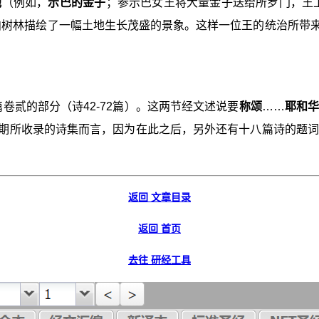
他
（例如，
示巴的金子
；参示巴女王将大量金子送给所罗门，王上1
柏树林描绘了一幅土地生长茂盛的景象。这样一位王的统治所带
诗篇卷贰的部分（诗42-72篇）。这两节经文述说要
称颂
……
耶和
所收录的诗集而言，因为在此之后，另外还有十八篇诗的题词指出它们
返回 文章目录
返回 首页
去往 研经工具