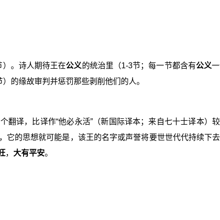
2节）。诗人期待王在
公义
的统治里（1-3节；每一节都含有
公义
一
13节）的缘故审判并惩罚那些剥削他们的人。
个翻译，比译作“他必永活”（新国际译本；来自七十士译本）
，它的思想就可能是，该王的名字或声誉将要世世代代持续下去
旺
，
大有平安
。