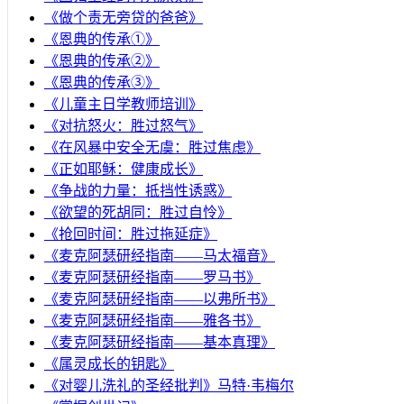
《做个责无旁贷的爸爸》
《恩典的传承①》
《恩典的传承②》
《恩典的传承③》
《儿童主日学教师培训》
《对抗怒火：胜过怒气》
《在风暴中安全无虞：胜过焦虑》
《正如耶稣：健康成长》
《争战的力量：抵挡性诱惑》
《欲望的死胡同：胜过自怜》
《抢回时间：胜过拖延症》
《麦克阿瑟研经指南——马太福音》
《麦克阿瑟研经指南——罗马书》
《麦克阿瑟研经指南——以弗所书》
《麦克阿瑟研经指南——雅各书》
《麦克阿瑟研经指南——基本真理》
《属灵成长的钥匙》
《对婴儿洗礼的圣经批判》马特·韦梅尔