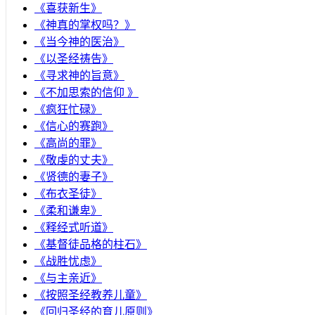
《喜获新生》
《神真的掌权吗？》
《当今神的医治》
《以圣经祷告》
《寻求神的旨意》
《不加思索的信仰 》
《疯狂忙碌》
《信心的赛跑》
《高尚的罪》
《敬虔的丈夫》
《贤德的妻子》
《布衣圣徒》
《柔和谦卑》
《释经式听道》
《基督徒品格的柱石》
《战胜忧虑》
《与主亲近》
《按照圣经教养儿童》
《回归圣经的育儿原则》