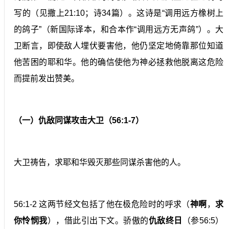
写的（见撒上21:10；诗34篇）。这诗是“调用远方橡树上
的鸽子”（新国际译本，和合本作“调用远方无声鸽”）。大
卫断言，即使敌人埋伏要害他，他仍坚定地倚靠那位知道
他苦困的耶和华。他的确信使他为神必拯救他脱离这危险
而提前发出赞美。
（一）仇敌同谋攻击大卫（56:1-7）
大卫祷告，求耶和华毁灭那些同谋杀害他的人。
56:1-2 这两节经文包括了他在极危险时的呼求（
神啊
，
求
你怜悯我
），借此引出下文。骄傲的
仇敌终日
（参56:5）