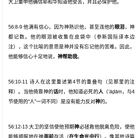
大卫重申他确信耶和华知道他受苦，并且必保护他。
56:8-9 他满有信心，因为神熟识他，甚至连他的
眼泪
，神
都记数。他的眼泪被收集在皮袋中（参新国际译本边
注），这个比喻的意思是神并没有忘记他的苦难。因此，
他能够信心十足地说，
神帮助我
。
56:10-11 诗人在这里重述第4节的重叠句（见那里的注
释）。当他倚靠神的
话
时，他知道必死的
人
（
’āḏām
，与4
节使用的“人”一词不同）是没有能力反对
神
的。
56:12-13 大卫的坚信使他预期
神
必拯救他脱离危险，使他
能够顺服地在神
面前
存活（
在生命光中行
）。像其他诗篇