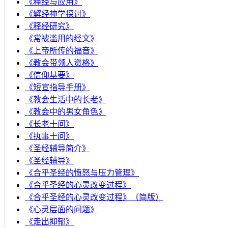
《释经与应用》
《解经神学探讨》
《释经研究》
《常被滥用的经文》
《上帝所传的福音》
《教会带领人资格》
《信仰基要》
《短宣指导手册》
《教会生活中的长老》
《教会中的男女角色》
《长老十问》
《执事十问》
《圣经辅导简介》
《圣经辅导》
​《合乎圣经的愤怒与压力管理》
《合乎圣经的心灵改变过程》
《合乎圣经的心灵改变过程》（简版）
《心灵层面的问题》
《走出抑郁》