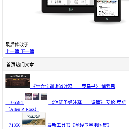
最后修改于
上一篇
下一篇
首页热门文章
《生命宝训讲道注释——罗马书》 博爱思
106594
《信徒圣经注释——诗篇》 艾伦·罗斯
（Allen P. Ross）
71356
最新工具书《圣经卫星地图集》