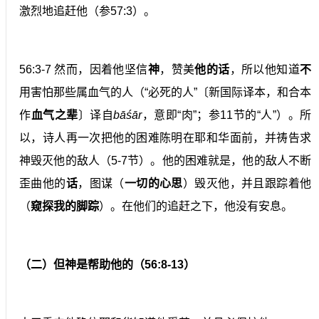
激烈地追赶他（参57:3）。
56:3-7 然而，因着他坚信
神
，赞美
他的话
，所以他知道
不
用害怕那些属血气的人（“必死的人”〔新国际译本，和合本
作
血气之辈
〕译自
bāśār
，意即“肉”；参11节的“人”）。所
以，诗人再一次把他的困难陈明在耶和华面前，并祷告求
神毁灭他的敌人（5-7节）。他的困难就是，他的敌人不断
歪曲他的
话
，图谋（
一切的心思
）毁灭他，并且跟踪着他
（
窥
探我的脚踪
）。在他们的追赶之下，他没有安息。
（二）但神是帮助他的（56:8-13）