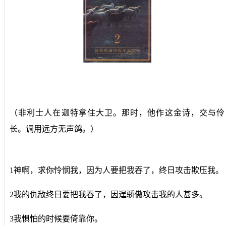
（非利士人在迦特拿住大卫。那时，他作这金诗，交与伶
长。调用远方无声鸽。）
1神啊，求你怜悯我，因为人要把我吞了，终日攻击欺压我。
2我的仇敌终日要把我吞了，因逞骄傲攻击我的人甚多。
3我惧怕的时候要倚靠你。