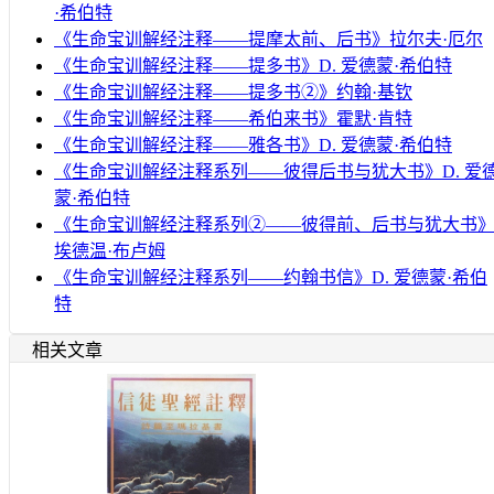
·希伯特
《生命宝训解经注释——提摩太前、后书》拉尔夫·厄尔
《生命宝训解经注释——提多书》D. 爱德蒙·希伯特
《生命宝训解经注释——提多书②》约翰·基钦
《生命宝训解经注释——希伯来书》霍默·肯特
《生命宝训解经注释——雅各书》D. 爱德蒙·希伯特
《生命宝训解经注释系列——彼得后书与犹大书》D. 爱
蒙·希伯特
《生命宝训解经注释系列②——彼得前、后书与犹大书
埃德温·布卢姆
《生命宝训解经注释系列——约翰书信》D. 爱德蒙·希伯
特
相关文章