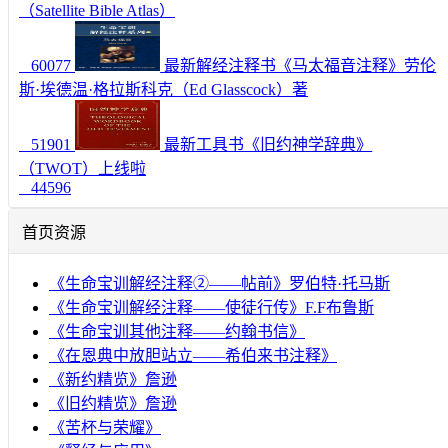
（Satellite Bible Atlas）
60077
最新解经注释书《马太福音注释》劳伦
斯·埃德温·格拉斯科克（Ed Glasscock）著
51901
最新工具书《旧约神学辞典》
（TWOT）上线啦
44596
首页资源
《生命宝训解经注释②——帖前》罗伯特·托马斯
《生命宝训解经注释——使徒行传》F.F布鲁斯
《生命宝训其他注释——约翰书信》
《在恩典中放胆站立——希伯来书注释》
《新约精览》詹逊
《旧约精览》詹逊
《苦杯与荣耀》