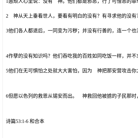
1愚顽人心里说：没有 神。他们都是邪恶，行了可憎恶的罪
2 神从天上垂看世人，要看有明白的没有？有寻求他的没有
3他们各人都退后，一同变为污秽；并没有行善的，连一个也
4作孽的没有知识吗？他们吞吃我的百姓如同吃饭一样，并不
5他们在无可惧怕之处就大大害怕，因为 神把那安营攻击你
6但愿以色列的救恩从锡安而出。 神救回他被掳的子民那时
诗篇53:1-6 和合本