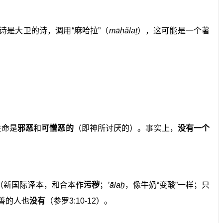
诗是大卫的诗，调用“麻哈拉”（
māḥălaṯ
），这可能是一个著
生命是
邪恶
和
可憎恶的
（即神所讨厌的）。事实上，
没有一个
”（新国际译本，和合本作
污秽
；
’ālaḥ
，像牛奶“变酸”一样；只
善的人也
没有
（参罗3:10-12）。