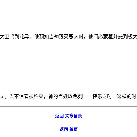
这令大卫感到诧异。他预知当
神
毁灭恶人时，他们必
蒙羞
并感到极
立。当不信者被歼灭，神的百姓
以色列
……
快乐
之时，这样的时
返回 文章目录
返回 首页