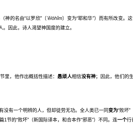
（神的名由“以罗欣”〔
’ělōhîm
〕变为“耶和华”）而有所改变。这
人。因此，诗人渴望神国度的建立。
一节里，他作出概括性描述：
愚顽人
相信
没有神
；因此，他们的
看看有没有一个明辨的人，但却徒劳无功。全人类已一同
变为
“败坏
53篇1节的“败坏”（新国际译本，和合本作“邪恶”）不同。连
一个
行