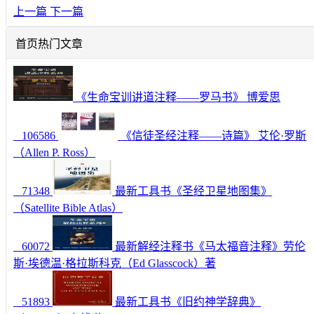
上一篇
下一篇
首页热门文章
《生命宝训讲道注释——罗马书》 博爱思
106586
《信徒圣经注释——诗篇》 艾伦·罗斯
（Allen P. Ross）
71348
最新工具书《圣经卫星地图集》
（Satellite Bible Atlas）
60072
最新解经注释书《马太福音注释》劳伦
斯·埃德温·格拉斯科克（Ed Glasscock）著
51893
最新工具书《旧约神学辞典》