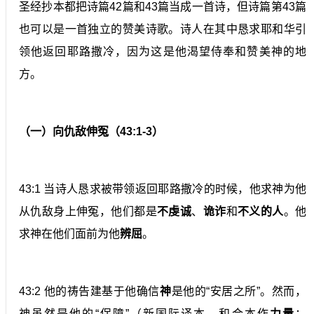
圣经抄本都把诗篇42篇和43篇当成一首诗，但诗篇第43篇
也可以是一首独立的赞美诗歌。诗人在其中恳求耶和华引
领他返回耶路撒冷，因为这是他渴望侍奉和赞美神的地
方。
（一）向仇敌伸冤（43:1-3）
43:1 当诗人恳求被带领返回耶路撒冷的时候，他求神为他
从仇敌身上伸冤，他们都是
不虔诚
、
诡诈
和
不义的人
。他
求神在他们面前为他
辨屈
。
43:2 他的祷告建基于他确信
神
是他的“安居之所”。然而，
神虽然是他的“保障”（新国际译本，和合本作
力量
；