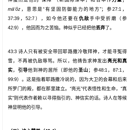
mā‘ôz
，意思是“有坚固防御能力的地方”；参27:1，
37:39，52:7），如今他还要在
仇敌
手中受折磨（参
42:9），他因而为之苦恼。神似乎已经把他
丢弃
了。
43:3 诗人只有被安全带回耶路撒冷敬拜神，才能寻冤得
雪，不再被仇敌辱骂。所以，他祷告求神发出
亮光和真
实
，
引导
他到神的居所（即他的
圣山
；参48:1，87:1，
99:9）。这是指着耶路撒冷说的，因为大卫的会幕和后来
所罗门的殿，都在那里建立。“亮光”代表悟性和生命，“真
实”则代表作者赖以寻得指引的、神信实的话。诗人在等候
神显明他的引导。