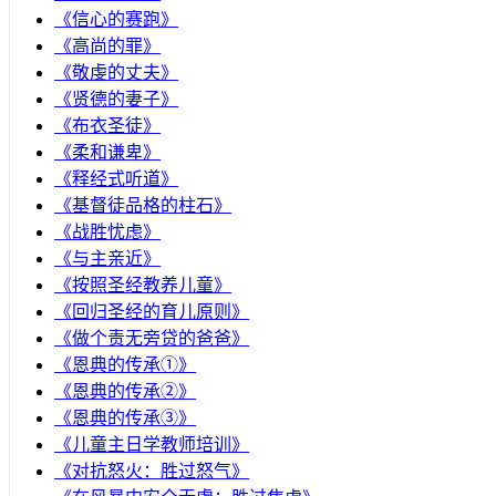
《信心的赛跑》
《高尚的罪》
《敬虔的丈夫》
《贤德的妻子》
《布衣圣徒》
《柔和谦卑》
《释经式听道》
《基督徒品格的柱石》
《战胜忧虑》
《与主亲近》
《按照圣经教养儿童》
《回归圣经的育儿原则》
《做个责无旁贷的爸爸》
《恩典的传承①》
《恩典的传承②》
《恩典的传承③》
《儿童主日学教师培训》
《对抗怒火：胜过怒气》