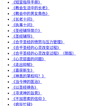
《短宣指导手册》
《教会生活中的长老》
《教会中的男女角色》
《长老十问》
《执事十问》
《圣经辅导简介》
《圣经辅导》
​《合乎圣经的愤怒与压力管理》
《合乎圣经的心灵改变过程》
《合乎圣经的心灵改变过程》（简版）
《心灵层面的问题》
《走出抑郁》
《喜获新生》
《神真的掌权吗？》
《当今神的医治》
《以圣经祷告》
《寻求神的旨意》
《不加思索的信仰 》
《疯狂忙碌》