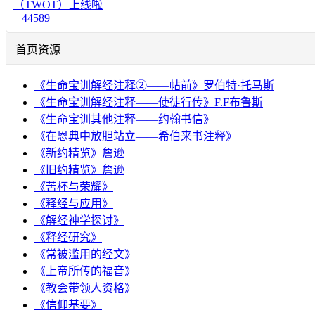
（TWOT）上线啦
44589
首页资源
《生命宝训解经注释②——帖前》罗伯特·托马斯
《生命宝训解经注释——使徒行传》F.F布鲁斯
《生命宝训其他注释——约翰书信》
《在恩典中放胆站立——希伯来书注释》
《新约精览》詹逊
《旧约精览》詹逊
《苦杯与荣耀》
《释经与应用》
《解经神学探讨》
《释经研究》
《常被滥用的经文》
《上帝所传的福音》
《教会带领人资格》
《信仰基要》