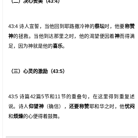
（二）决心赞美（43:4）
43:4 诗人宣誓，当他回到耶路撒冷神的
祭坛
时，他要
称赞
神
的拯救。当他到达那里之时，他的渴望便因着
神
而得满
足，因为神就是他的
喜乐
。
（三）心灵的激励（43:5）
43:5 诗篇42篇5节和11节的重叠句，在这里得到重复述
说。诗人
仰望神
（确信），
还要称赞
耶和华之时，他
忧闷
和
烦燥
的心便得着鼓舞。