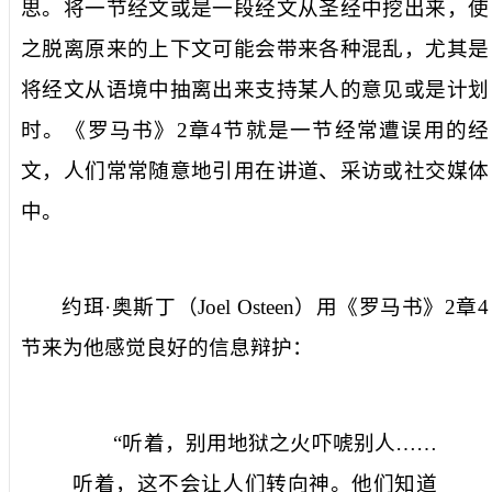
思。将一节经文或是一段经文从圣经中挖出来，使
之脱离原来的上下文可能会带来各种混乱，尤其是
将经文从语境中抽离出来支持某人的意见或是计划
时。《罗马书》
2
章
4
节就是一节经常遭误用的经
文，人们常常随意地引用在讲道、采访或社交媒体
中。
约珥·奥斯丁（
Joel Osteen
）用《罗马书》
2
章
4
节来为他感觉良好的信息辩护：
“听着，别用地狱之火吓唬别人……
听着，这不会让人们转向神。他们知道