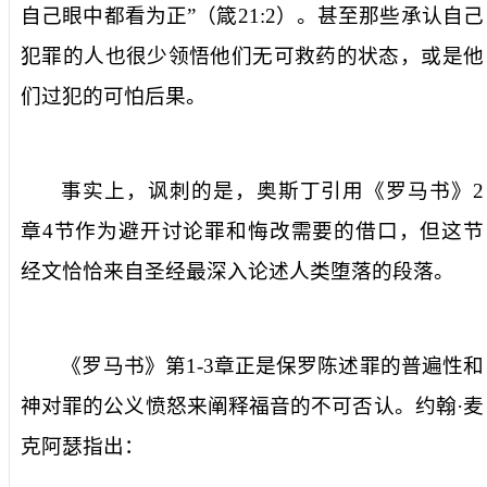
自己眼中都看为正”（箴
21:2
）。甚至那些承认自己
犯罪的人也很少领悟他们无可救药的状态，或是他
们过犯的可怕后果。
事实上，讽刺的是，奥斯丁引用《罗马书》
2
章
4
节作为避开讨论罪和悔改需要的借口，但这节
经文恰恰来自圣经最深入论述人类堕落的段落。
《罗马书》第
1-3
章正是保罗陈述罪的普遍性和
神对罪的公义愤怒来阐释福音的不可否认。约翰·麦
克阿瑟指出：