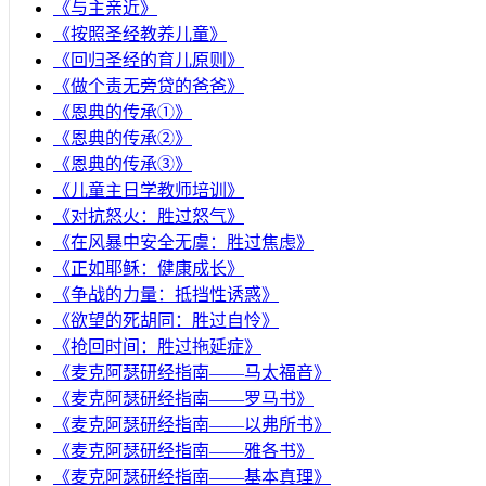
《与主亲近》
《按照圣经教养儿童》
《回归圣经的育儿原则》
《做个责无旁贷的爸爸》
《恩典的传承①》
《恩典的传承②》
《恩典的传承③》
《儿童主日学教师培训》
《对抗怒火：胜过怒气》
《在风暴中安全无虞：胜过焦虑》
《正如耶稣：健康成长》
《争战的力量：抵挡性诱惑》
《欲望的死胡同：胜过自怜》
《抢回时间：胜过拖延症》
《麦克阿瑟研经指南——马太福音》
《麦克阿瑟研经指南——罗马书》
《麦克阿瑟研经指南——以弗所书》
《麦克阿瑟研经指南——雅各书》
《麦克阿瑟研经指南——基本真理》