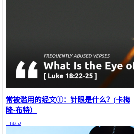
常被滥用的经文①：针眼是什么？(卡梅
隆·布特）
14352