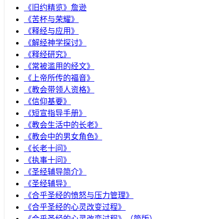
《旧约精览》詹逊
《苦杯与荣耀》
《释经与应用》
《解经神学探讨》
《释经研究》
《常被滥用的经文》
《上帝所传的福音》
《教会带领人资格》
《信仰基要》
《短宣指导手册》
《教会生活中的长老》
《教会中的男女角色》
《长老十问》
《执事十问》
《圣经辅导简介》
《圣经辅导》
​《合乎圣经的愤怒与压力管理》
《合乎圣经的心灵改变过程》
《合乎圣经的心灵改变过程》（简版）