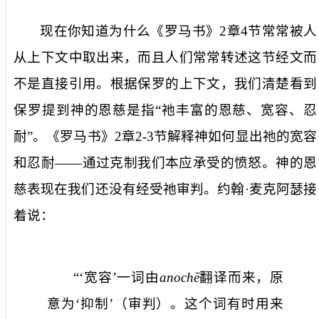
现在你知道为什么《罗马书》
2
章
4
节常常被人
从上下文中取出来，而且人们常常转述这节经文而
不是直接引用。根据保罗的上下文，我们清楚看到
保罗提到神的恩慈是指“祂丰富的恩慈、宽容、忍
耐”。《罗马书》
2
章
2-3
节解释神如何显出祂的宽容
和忍耐
——
通过克制我们本应承受的愤怒。神的恩
慈表现在我们还没有经受祂审判。约翰·麦克阿瑟接
着说：
“
‘
宽容
’
一词由
anochē
翻译而来，原
意为
‘
抑制
’
（审判）。这个词有时用来