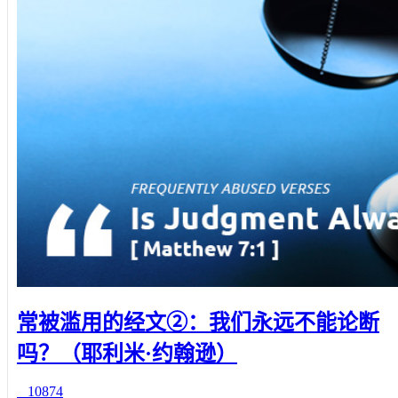
常被滥用的经文②：我们永远不能论断
吗？（耶利米·约翰逊）
10874