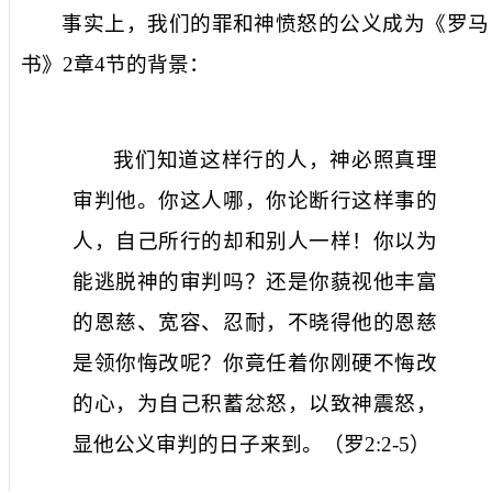
事实上，我们的罪和神愤怒的公义成为《罗马
书》
2
章
4
节的背景：
我们知道这样行的人，神必照真理
审判他。你这人哪，你论断行这样事的
人，自己所行的却和别人一样！你以为
能逃脱神的审判吗？还是你藐视他丰富
的恩慈、宽容、忍耐，不晓得他的恩慈
是领你悔改呢？你竟任着你刚硬不悔改
的心，为自己积蓄忿怒，以致神震怒，
显他公义审判的日子来到。（罗
2:2-5
）