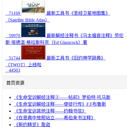
71169
最新工具书《圣经卫星地图集》
（Satellite Bible Atlas）
59970
最新解经注释书《马太福音注释》劳伦
斯·埃德温·格拉斯科克（Ed Glasscock）著
51744
最新工具书《旧约神学辞典》
（TWOT）上线啦
44503
首页资源
《生命宝训解经注释②——帖前》罗伯特·托马斯
《生命宝训解经注释——使徒行传》F.F布鲁斯
《生命宝训其他注释——约翰书信》
《在恩典中放胆站立——希伯来书注释》
《新约精览》詹逊