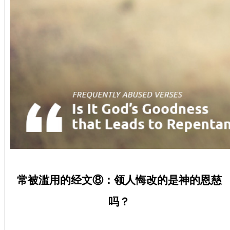
常被滥用的经文⑧：领人悔改的是神的恩慈
吗？