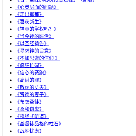
《心灵层面的问题》
《走出抑郁》
《喜获新生》
《神真的掌权吗？》
《当今神的医治》
《以圣经祷告》
《寻求神的旨意》
《不加思索的信仰 》
《疯狂忙碌》
《信心的赛跑》
《高尚的罪》
《敬虔的丈夫》
《贤德的妻子》
《布衣圣徒》
《柔和谦卑》
《释经式听道》
《基督徒品格的柱石》
《战胜忧虑》