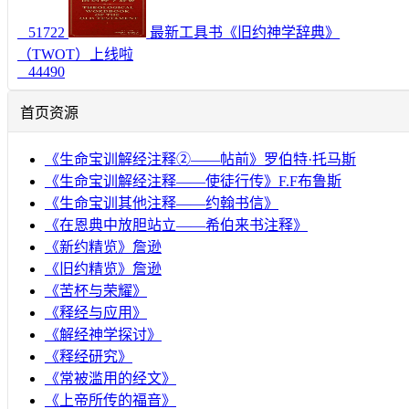
51722
最新工具书《旧约神学辞典》
（TWOT）上线啦
44490
首页资源
《生命宝训解经注释②——帖前》罗伯特·托马斯
《生命宝训解经注释——使徒行传》F.F布鲁斯
《生命宝训其他注释——约翰书信》
《在恩典中放胆站立——希伯来书注释》
《新约精览》詹逊
《旧约精览》詹逊
《苦杯与荣耀》
《释经与应用》
《解经神学探讨》
《释经研究》
《常被滥用的经文》
《上帝所传的福音》