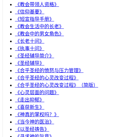
《教会带领人资格》
《信仰基要》
《短宣指导手册》
《教会生活中的长老》
《教会中的男女角色》
《长老十问》
《执事十问》
《圣经辅导简介》
《圣经辅导》
​《合乎圣经的愤怒与压力管理》
《合乎圣经的心灵改变过程》
《合乎圣经的心灵改变过程》（简版）
《心灵层面的问题》
《走出抑郁》
《喜获新生》
《神真的掌权吗？》
《当今神的医治》
《以圣经祷告》
《寻求神的旨意》