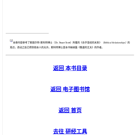
[1]
本章内容参考了斯图尔特·斯科特博士（
Dr. Stuart Scott
）所著的《合乎圣经的关系》
（
Biblical Relationships
）
的
观点，改动之处已得到他本人的允许。斯科特博士是本书姊妹篇《敬虔的丈夫》的作者。
返回 本书目录
返回 电子图书馆
返回 首页
去往 研经工具