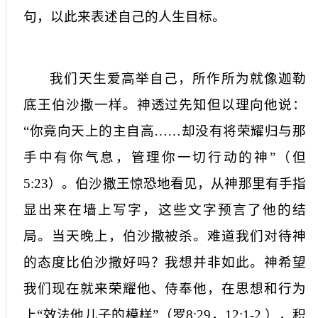
句，以此来表述自己的人生目标。
我们天生爱高举自己，所作所为就像迦勒
底王伯沙撒一样。神透过先知但以理向他说：
“你竟向天上的主自高……却没有将荣耀归与那
手中有你气息，管理你一切行动的神”（但
5:23
）。伯沙撒王惊恐地看见，从神那里有手指
显出来在墙上写字，这些文字预言了他的结
局。当天晚上，伯沙撒被杀。难道我们对待神
的态度比伯沙撒好吗？我想并非如此。神希望
我们现在就来荣耀他、侍奉他，在思想和行为
上“效法他儿子的模样”（罗
8:29
，
12:1-2
），积