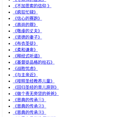
《不加思索的信仰 》
《疯狂忙碌》
《信心的赛跑》
《高尚的罪》
《敬虔的丈夫》
《贤德的妻子》
《布衣圣徒》
《柔和谦卑》
《释经式听道》
《基督徒品格的柱石》
《战胜忧虑》
《与主亲近》
《按照圣经教养儿童》
《回归圣经的育儿原则》
《做个责无旁贷的爸爸》
《恩典的传承①》
《恩典的传承②》
《恩典的传承③》