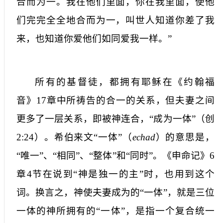
合而为一。我在他们里面，你在我里面，使他
们完完全全地合而为一，叫世人知道你差了我
来，也知道你爱他们如同爱我一样。”
所有的基督徒，都拥有耶稣在《约翰福
音》
17
章中所祷告的合一的关系，但夫妻之间
更多了一层关系，即被神连合，“成为一体”（创
2:24
）。希伯来文“一体”（
echad
）的意思是，
“唯一”、“相同”、“整体”和“同时”。《申命记》
6
章
4
节在说到“神是独一的主”时，也用到这个
词。换言之，神使夫妻成为的“一体”，就是三位
一体的神所拥有的“一体”，是指一个复合统一