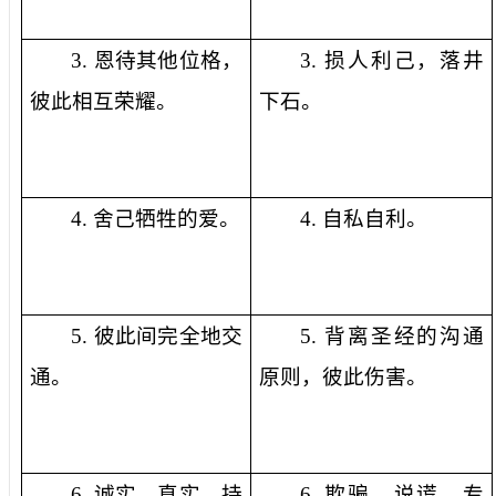
3.
恩待其他位格，
3.
损人利己，落井
彼此相互荣耀。
下石。
4.
舍己牺牲的爱。
4.
自私自利。
5.
彼此间完全地交
5.
背离圣经的沟通
通。
原则，彼此伤害。
6.
诚实，真实，持
6.
欺骗，说谎，专