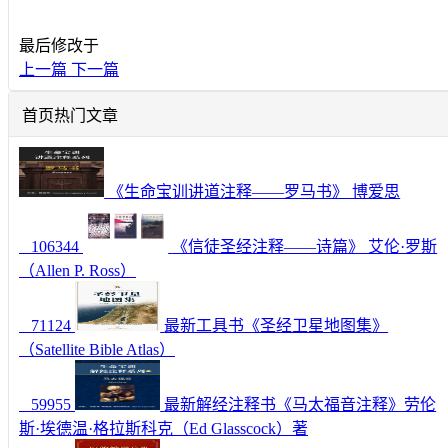
最后修改于
上一篇
下一篇
首页热门文章
《生命宝训讲道注释——罗马书》 博爱思
106344
《信徒圣经注释——诗篇》 艾伦·罗斯
（Allen P. Ross）
71124
最新工具书《圣经卫星地图集》
（Satellite Bible Atlas）
59955
最新解经注释书《马太福音注释》劳伦
斯·埃德温·格拉斯科克（Ed Glasscock）著