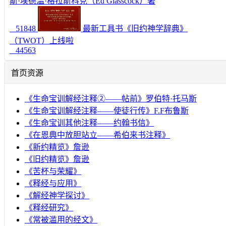
斯·埃德温·格拉斯科克（Ed Glasscock）著
51848
最新工具书《旧约神学辞典》
（TWOT）上线啦
44563
首页资源
《生命宝训解经注释②——帖前》罗伯特·托马斯
《生命宝训解经注释——使徒行传》F.F布鲁斯
《生命宝训其他注释——约翰书信》
《在恩典中放胆站立——希伯来书注释》
《新约精览》詹逊
《旧约精览》詹逊
《苦杯与荣耀》
《释经与应用》
《解经神学探讨》
《释经研究》
《常被滥用的经文》