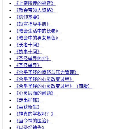
《上帝所传的福音》
《教会带领人资格》
《信仰基要》
《短宣指导手册》
《教会生活中的长老》
《教会中的男女角色》
《长老十问》
《执事十问》
《圣经辅导简介》
《圣经辅导》
​《合乎圣经的愤怒与压力管理》
《合乎圣经的心灵改变过程》
《合乎圣经的心灵改变过程》（简版）
《心灵层面的问题》
《走出抑郁》
《喜获新生》
《神真的掌权吗？》
《当今神的医治》
《以圣经祷告》