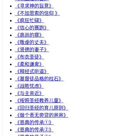
《寻求神的旨意》
《不加思索的信仰 》
《疯狂忙碌》
《信心的赛跑》
《高尚的罪》
《敬虔的丈夫》
《贤德的妻子》
《布衣圣徒》
《柔和谦卑》
《释经式听道》
《基督徒品格的柱石》
《战胜忧虑》
《与主亲近》
《按照圣经教养儿童》
《回归圣经的育儿原则》
《做个责无旁贷的爸爸》
《恩典的传承①》
《恩典的传承②》