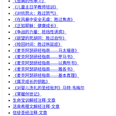
《恩典的传承③》
《儿童主日学教师培训》
《对抗怒火：胜过怒气》
《在风暴中安全无虞：胜过焦虑》
《正如耶稣：健康成长》
《争战的力量：抵挡性诱惑》
《欲望的死胡同：胜过自怜》
《抢回时间：胜过拖延症》
《麦克阿瑟研经指南——马太福音》
《麦克阿瑟研经指南——罗马书》
《麦克阿瑟研经指南——以弗所书》
《麦克阿瑟研经指南——雅各书》
《麦克阿瑟研经指南——基本真理》
《属灵成长的钥匙》
《对婴儿洗礼的圣经批判》马特·韦梅尔
《掌握创世记》
生命宝训解经注释·文章
活泉希腊文解经注释·文章
信徒圣经注释·文章