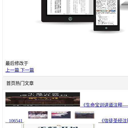
最后修改于
上一篇
下一篇
首页热门文章
《生命宝训讲道注释—
106541
《信徒圣经注释—