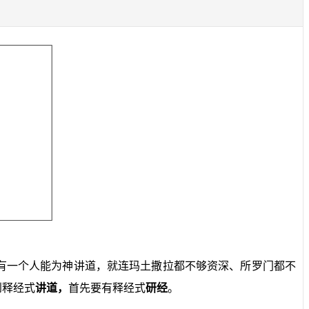
有一个人能为神讲道，就连玛土撒拉都不够资深、所罗门都不
到释经式
讲道，
首先要有释经式
研经
。