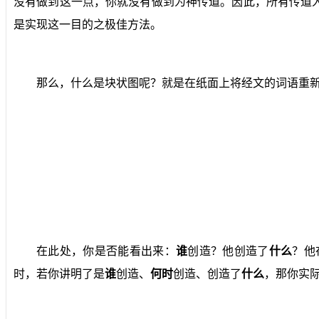
没有做到这一点，你就没有做到为神传道。因此，所有传道
是实现这一目的之极佳方法。
那么，什么是块状图呢？就是在纸面上将经文的词语重
在此处，你是否能看出来：
谁
创造？他创造了
什么
？他
时，若你讲明了是
谁
创造、
何时
创造、创造了
什么
，那你实