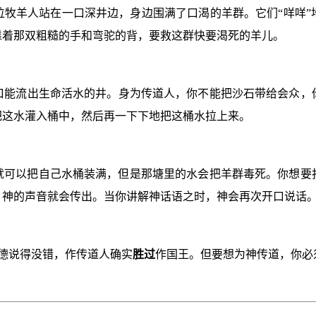
位牧羊人站在一口深井边，身边围满了口渴的羊群。它们“咩咩”
靠着那双粗糙的手和弯驼的背，要救这群快要渴死的羊儿。
口能流出生命活水的井。身为传道人，你不能把沙石带给会众，
把这水灌入桶中，然后再一下下地把这桶水拉上来。
就可以把自己水桶装满，但是那塘里的水会把羊群毒死。你想要
，神的声音就会传出。当你讲解神话语之时，神会再次开口说话
德说
得没错，作传道人确实
胜过
作国王。但要想为神传道，你必