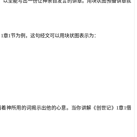
，以至能写出一份让神亲自发言的讲章。用块状图预备讲章就
》
1
章
1
节为例，这句经文可以用块状图表示为：
借着神所用的词揭示出他的心意。当你讲解《创世记》
1
章
1
借