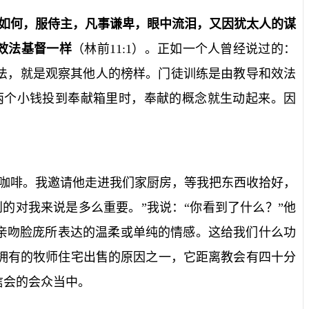
如何，服侍主，凡事谦卑，眼中流泪，又因犹太人的谋
效法基督一样
（林前
11:1
）。正如一个人曾经说过的：
法，就是观察其他人的榜样。门徒训练是由教导和效法
两个小钱投到奉献箱里时，奉献的概念就生动起来。因
咖啡。我邀请他走进我们家厨房，等我把东西收拾好，
的对我来说是多么重要。”我说：“你看到了什么？”他
过亲吻脸庞所表达的温柔或单纯的情感。这给我们什么功
拥有的牧师住宅出售的原因之一，它距离教会有四十分
信会的会众当中。