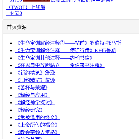
（TWOT）上线啦
44530
首页资源
《生命宝训解经注释②——帖前》罗伯特·托马斯
《生命宝训解经注释——使徒行传》F.F布鲁斯
《生命宝训其他注释——约翰书信》
《在恩典中放胆站立——希伯来书注释》
《新约精览》詹逊
《旧约精览》詹逊
《苦杯与荣耀》
《释经与应用》
《解经神学探讨》
《释经研究》
《常被滥用的经文》
《上帝所传的福音》
《教会带领人资格》