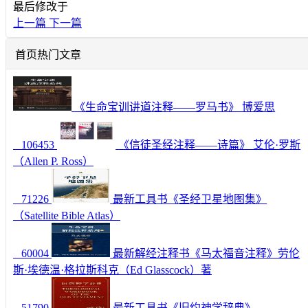
最后修改于
上一篇
下一篇
首页热门文章
《生命宝训讲道注释——罗马书》 博爱思
106453
《信徒圣经注释——诗篇》 艾伦·罗斯
（Allen P. Ross）
71226
最新工具书《圣经卫星地图集》
（Satellite Bible Atlas）
60004
最新解经注释书《马太福音注释》劳伦
斯·埃德温·格拉斯科克（Ed Glasscock）著
51790
最新工具书《旧约神学辞典》