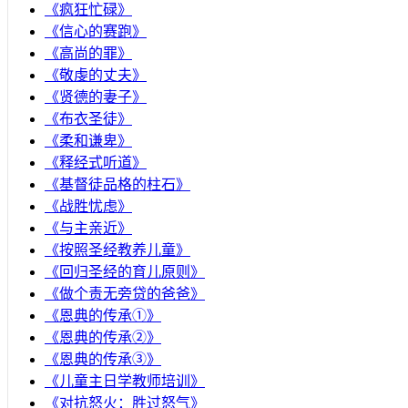
《疯狂忙碌》
《信心的赛跑》
《高尚的罪》
《敬虔的丈夫》
《贤德的妻子》
《布衣圣徒》
《柔和谦卑》
《释经式听道》
《基督徒品格的柱石》
《战胜忧虑》
《与主亲近》
《按照圣经教养儿童》
《回归圣经的育儿原则》
《做个责无旁贷的爸爸》
《恩典的传承①》
《恩典的传承②》
《恩典的传承③》
《儿童主日学教师培训》
《对抗怒火：胜过怒气》