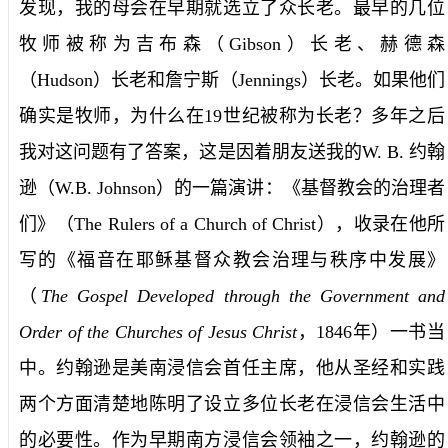
发现，我的母会在早期就选立了众长老。最早的几位
牧师被称为吉布森（
Gibson
）长老、赫德森
（
Hudson
）长老和詹宁斯（
Jennings
）长老。如果他们
确实是牧师，为什么在
19
世纪被称为长老？多年之后
我对这问题有了答案，这是因着朋友送我的
W. B.
约翰
逊（
W.B. Johnson
）的一篇演讲：《基督教会的治理者
们》（
The Rulers of a Church of Christ
），收录在他所
写的《福音在耶稣基督众教会治理与秩序中发展》
（
The Gospel Developed through the Government and
Order of the Churches of Jesus Christ
，1846
年）一书当
中。约翰逊是美南浸信会首任主席，他从圣经和实践
两个方面清楚地陈明了设立多位长老在浸信会生活中
的必要性。作为早期南方浸信会领袖之一，约翰逊的