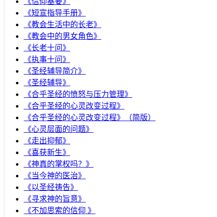
《信仰基要》
《短宣指导手册》
《教会生活中的长老》
《教会中的男女角色》
《长老十问》
《执事十问》
《圣经辅导简介》
《圣经辅导》
​《合乎圣经的愤怒与压力管理》
《合乎圣经的心灵改变过程》
《合乎圣经的心灵改变过程》（简版）
《心灵层面的问题》
《走出抑郁》
《喜获新生》
《神真的掌权吗？》
《当今神的医治》
《以圣经祷告》
《寻求神的旨意》
《不加思索的信仰 》