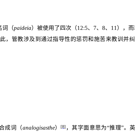
名词（
paideia
）被使用了四次（
12:5
、
7
、
8
、
11
），而
此，管教涉及到通过指导性的惩罚和施苦来教训并纠
合成词（
analogisasthe
）
，其字面意思为“推理”。
[8]