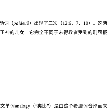
动词（
paideuo
）出现了三次（
12:6
、
7
、
10
）。这两
正神的儿女。它完全不同于未得救者受到的刑罚报
英文单词
analogy
（“类比”）是由这个希腊词音译而来