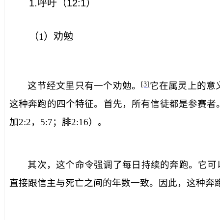
1.
呼吁（
12:1
）
（
1
）劝勉
这节经文里只有一个劝勉。
它在属灵上的意
[3]
这种奔跑的四个特征。首先，所有信徒都是参赛者
加
2:2
，
5:7
；腓
2:16
）。
其次，这个命令强调了每日持续的奔跑。它可以
直接跟信主与死亡之间的年数一致。因此，这种奔