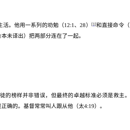
生活。他用一系列的劝勉（
12:1
、
28
）
和直接命令（
[1]
合本未译出）把两部分连在了一起。
徒的榜样并非错误，但最终的卓越标准必须是救主。
是正确的。基督常常叫人跟从他（太
4:19
）。