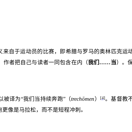
义来自于运动员的比赛，即希腊与罗马的奥林匹克运
。作者把自己与读者一同包含在内（
我们……当
）。
被译为“我们当持续奔跑”（
trecho
men
）
。基督教
[4]
跑更像是马拉松，而不是短程冲刺。