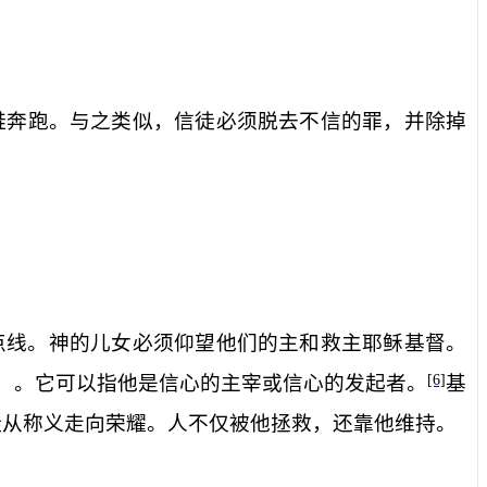
鞋奔跑。与之类似，信徒必须脱去不信的罪，并除掉
点线。神的儿女必须仰望他们的主和救主耶稣基督。
）。它可以指他是信心的主宰或信心的发起者。
基
[6]
徒从称义走向荣耀。人不仅被他拯救，还靠他维持。