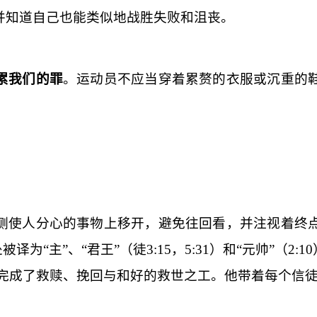
并知道自己也能类似地战胜失败和沮丧。
累我们的罪
。运动员不应当穿着累赘的衣服或沉重的
侧使人分心的事物上移开，避免往回看，并注视着终
被译为“主”、“君王”（徒
3:15
，
5:31
）和“元帅”（
2:10
完成了救赎、挽回与和好的救世之工。他带着每个信