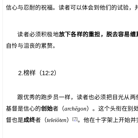
信心与忍耐的祝福。读者可以体会到他们的试验，
读者必须积极地
放下各样的重担，脱去容易缠
自怜与沮丧的累赘。
2.
榜样（
12:2
）
跟优秀的跑步员一样，读者也必须把目光从两
基督是信心的
创始
者（
arche
gon
）。这个头衔在别处
督也是
成终
者（
teleio
ten
）
。他在十字架上开始并
[7]