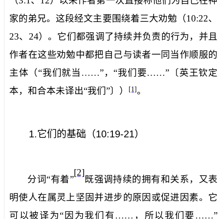
（
3:1
、
12
）以来作者第一次直接称他们为自己在神
家的弟兄。这段经文主要围绕着三大劝勉（
10:22
、
23
、
24
）。它们都强调了持续并负责的行为，并且
作者在这些劝勉中都把自己与读者一同当作顺服的
主体（“我们就当……”，“我们要……”〔
英王钦定
本，和合本未译出“我们”
〕）
。
[1]
1.
它们的基础（
10:19-21
）
[2]
分词“有着”
既强调持续的拥有和关系，又表
明使人在属灵上坚固并进步的原因或促进因素。它
可以被译为“因为我们有……，所以我们要……”