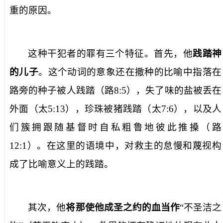
重的原因。
这种干犯者的罪有三个特征。首先，他
践踏神
的儿子
。这个动词的意象还在撒种的比喻中指落在
路旁的种子被人践踏（路
8:5
），失了味的盐被丢在
外面（太
5:13
），珍珠被猪践踏（太
7:6
），以及人
们簇拥跟随基督时自私粗鲁地彼此推搡（路
12:1
）。在这里的语境中，对救主的怠慢和蔑视构
成了比喻意义上的践踏。
其次，他
将那使他成圣之约的血当作
“不圣洁之