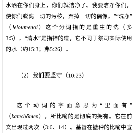
水洒在你们身上，你们就洁净了。我要洁净你们，
使你们脱离一切的污秽，弃掉一切的偶像。”“洗净”
（
leloumenoi
）这个分词指的是重生的洗（多
3:5
）。“清水”是指神的道，它不同于祭司实际使用
的水（约
15:3
；弗
5:26
）。
（
2
）我们要坚守（
10:23
）
这个动词的字面意思为“里面有”
（
katecho
men
），所比喻的是彻底的拥有。它在前
文出现过两次（
3:6
、
14
）。基督在撒种的比喻中宣