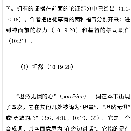
。拥有的证据在前面的论证部分中已给出（
1:1-
[3]
10:18
）。作者把信徒享有的两种福气分别开来：进
到神面前的权力（
10:19-20
）和基督的祭司职任
（
10:21
）。
（
1
）坦然（
10:19-20
）
“坦然无惧的心”（
parre
sian
）一词在本书出现
了四次，它在其他几处被译为“胆量”、“坦然无惧”
或“勇敢的心”（
3:6
，
4:16
，
10:19
、
35
）。它是一个
合成词，其字面意思为“在旁边讲话”。它指的是在