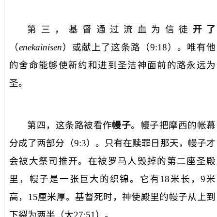
第三，基督通过流血为信徒
开了
（
enekainisen
）或献上了这条路（
9:18
）。唯有他
的舍命能够使新约和进到圣洁神面前的路永远为
圣。
第四，这条路被看作
幔子
。幔子把摩西的帐幕
分成了两部分（
9:3
）。只有在赎罪日那天，幔子才
会被大祭司推开。在被罗马人毁掉的第二座圣殿
里，幔子是一张巨大的织锦。它有
18
米长，
9
米
高，
15
厘米厚。基督死时，神使殿里的幔子从上到
下裂为两半（太
27:51
）。