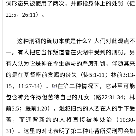
词形态只被使用了两次，并都指身体上的处罚（徒
22:5
，
26:11
）。
这种刑罚的确切本质是什么？人们对此观点不
一。有人把它当作叛道者在火湖中受到的刑罚。另
有人认为它是神在今生施与的严厉刑罚，伴随其来
的是在基督座前赏赐的丧失（徒
5:1-11
；林前
3:13-
15
，
11:27-34
）。
在第二种情况下，它甚至可能
[9]
包含神允许撒但苦待自己的儿女（路
22:31-34
；林
前
5:5
；提前
1:20
）。触犯旧约的人要在人的手下受
苦，而违背新约的人将直接被神处治（
10:30-
31
）。这里的对比表明了第二种违背所受刑罚会加