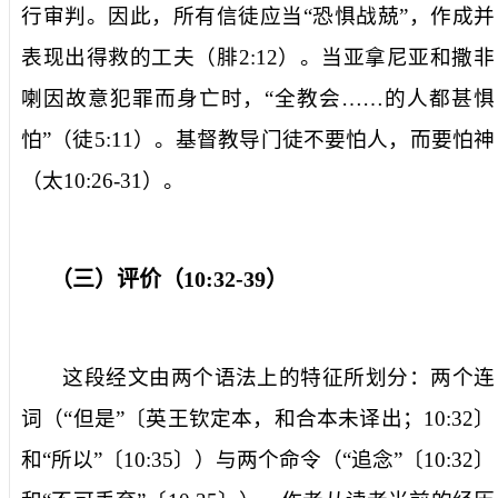
行审判。因此，所有信徒应当“恐惧战兢”，作成并
表现出得救的工夫（腓
2:12
）。当亚拿尼亚和撒非
喇因故意犯罪而身亡时，“全教会……的人都甚惧
怕”（徒
5:11
）。基督教导门徒不要怕人，而要怕神
（太
10:26-31
）。
（三）评价（
10:32-39
）
这段经文由两个语法上的特征所划分：两个连
词（“但是”〔
英王钦定本，和合本未译出
；
10:32
〕
和“所以”〔
10:35
〕）与两个命令（“追念”〔
10:32
〕