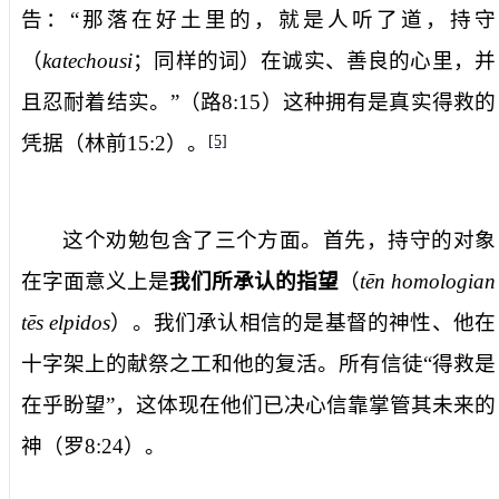
告：“那落在好土里的，就是人听了道，持守
（
katechousi
；同样的词）在诚实、善良的心里，并
且忍耐着结实。”（路
8:15
）这种拥有是真实得救的
凭据（林前
15:2
）。
[5]
这个劝勉包含了三个方面。首先，持守的对象
在字面意义上是
我们所承认的指望
（
te
n homologian
te
s elpidos
）。我们承认相信的是基督的神性、他在
十字架上的献祭之工和他的复活。所有信徒“得救是
在乎盼望”，这体现在他们已决心信靠掌管其未来的
神（罗
8:24
）。