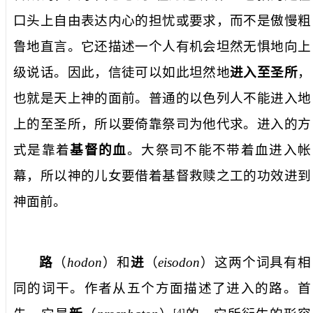
口头上自由表达内心的担忧或要求，而不是傲慢粗
鲁地直言。它还描述一个人有机会坦然无惧地向上
级说话。因此，信徒可以如此坦然地
进入至圣所
，
也就是天上神的面前。普通的以色列人不能进入地
上的至圣所，所以要倚靠祭司为他代求。进入的方
式是靠着
基督的血
。大祭司不能不带着血进入帐
幕，所以神的儿女要借着基督救赎之工的功效进到
神面前。
路
（
hodon
）和
进
（
eisodon
）这两个词具有相
同的词干。作者从五个方面描述了进入的路。首
[4]