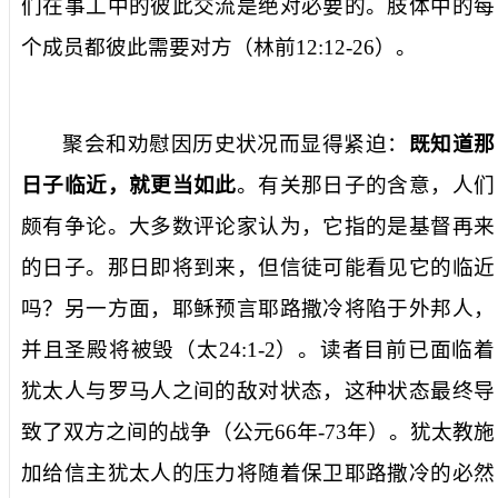
们在事工中的彼此交流是绝对必要的。肢体中的每
个成员都彼此需要对方（林前
12:12-26
）。
聚会和劝慰因历史状况而显得紧迫：
既知道那
日子临近，就更当如此
。有关那日子的含意，人们
颇有争论。大多数评论家认为，它指的是基督再来
的日子。那日即将到来，但信徒可能看见它的临近
吗？另一方面，耶稣预言耶路撒冷将陷于外邦人，
并且圣殿将被毁（太
24:1-2
）。读者目前已面临着
犹太人与罗马人之间的敌对状态，这种状态最终导
致了双方之间的战争（公元
66
年
-73
年）。犹太教施
加给信主犹太人的压力将随着保卫耶路撒冷的必然