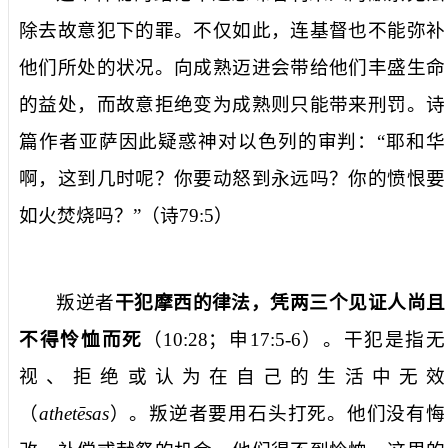
除去故意犯下的罪。不仅如此，连基督也不能弥补
他们所处的状况。向成熟迈进会带给他们丰盛生命
的益处，而故意拒绝变为成熟则只能带来刑罚。诗
篇作者亚萨因此疑惑神对以色列的审判：“耶和华
啊，这到几时呢？你要动怒到永远吗？你的愤恨要
如火焚烧吗？”（诗
79:5
）
叛逆者
干犯摩西的律法，凭两三个见证人尚且
不得怜恤而死
（
10:28
；申
17:5-6
）。干犯是指无
视、拒绝或认为在自己的生活中无效
（
athete
sas
）。叛逆者要用石头打死。他们没有悔