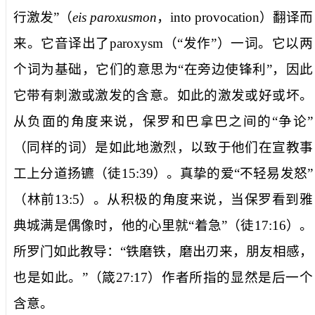
行激发”（
eis paroxusmon
，
into provocation
）翻译而
来。它音译出了
paroxysm
（“发作”）一词。它以两
个词为基础，它们的意思为“在旁边使锋利”，因此
它带有刺激或激发的含意。如此的激发或好或坏。
从负面的角度来说，保罗和巴拿巴之间的“争论”
（同样的词）是如此地激烈，以致于他们在宣教事
工上分道扬镳（徒
15:39
）。真挚的爱“不轻易发怒”
（林前
13:5
）。从积极的角度来说，当保罗看到雅
典城满是偶像时，他的心里就“着急”（徒
17:16
）。
所罗门如此教导：“铁磨铁，磨出刃来，朋友相感，
也是如此。”（箴
27:17
）作者所指的显然是后一个
含意。