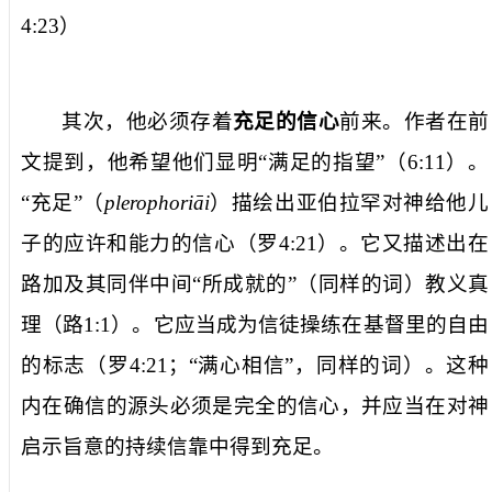
4:23
）
其次，他必须存着
充足的信心
前来。作者在前
文提到，他希望他们显明“满足的指望”（
6:11
）。
“充足”（
plerophoria
i
）描绘出亚伯拉罕对神给他儿
子的应许和能力的信心（罗
4:21
）。它又描述出在
路加及其同伴中间“所成就的”（同样的词）教义真
理（路
1:1
）。它应当成为信徒操练在基督里的自由
的标志（罗
4:21
；“满心相信”，同样的词）。这种
内在确信的源头必须是完全的信心，并应当在对神
启示旨意的持续信靠中得到充足。