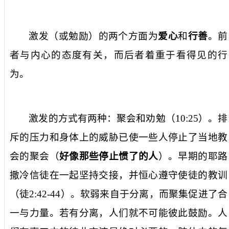
激发（或勉励）的两个方面为
爱心
和
行善
。前
者与内心的态度有关，而后者着重于看得见的行
为。
激发的方式有两种：聚会和劝勉（
10:25
）。排
斥的压力和身体上的威胁已使一些人停止了当地教
会的聚会（
好像那些停止惯了的人
）。早期的耶路
撒冷信徒在一起坚持交接，并恒心遵守使徒的教训
（徒
2:42-44
）。软弱来自于分离，而聚集促进了合
一与力量。若有分离，人们就不可能彼此鼓励。人