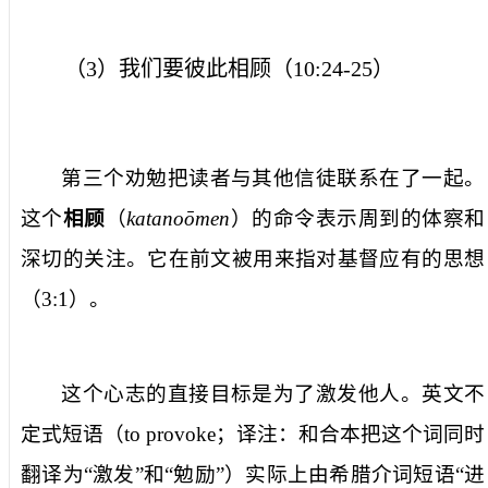
（
3
）我们要彼此相顾（
10:24-25
）
第三个劝勉把读者与其他信徒联系在了一起。
这个
相顾
（
katanoo
men
）的命令表示周到的体察和
深切的关注。它在前文被用来指对基督应有的思想
（
3:1
）。
这个心志的直接目标是为了激发他人。英文不
定式短语（
to provoke
；译注：和合本把这个词同时
翻译为“激发”和“勉励”）实际上由希腊介词短语“进