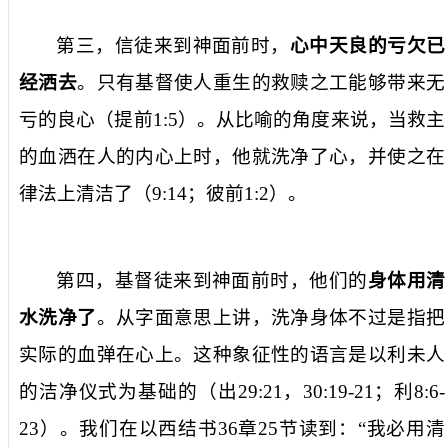
第三，信徒来到神面前时，
心中天良的亏欠已
经洒去
。只有基督使人重生的救赎之工能够带来无
亏的良心（提前
1:5
）。从比喻的角度来说，当救主
的血洒在人的内心上时，他就洗净了心，并使之在
律法上清洁了（
9:14
；彼前
1:2
）。
第四，基督徒来到神面前时，他们的
身体用清
水洗净了
。从字面意思上讲，洗净身体不过是指把
实际的血弹在心上。这种象征性的语言是以利未人
的洁净仪式为基础的（出
29:21
，
30:19-21
；利
8:6-
23
）。我们在以西结书
36
章
25
节读到：“我必用清