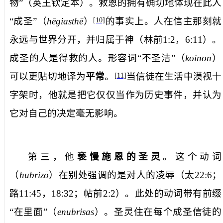
物”（英王钦定本）
。救恩的拥有确切地体现在此人
“成圣”（
he
giasthe
）
的事实上。人在信主那刻就
[10]
永远与世界分开，并归属于神（林前
1:2
，
6:11
）。
成圣的人是得救的人。形容词“不圣洁”（
koinon
）
可以更贴切地译为
平常
。
当信徒在生活中漠视十
[11]
字架时，他就是把它仅仅当作为历史事件，并认为
它对自己的决定毫无影响。
第三，他
亵慢施恩的圣灵
。这个动词
（
hubrizo
）在别处强调的是对人的凌辱（太
22:6
；
路
11:45
，
18:32
；帖前
2:2
）。此处的动词带有前缀
“在里面”（
enubrisas
）。圣灵住在每个成圣信徒的