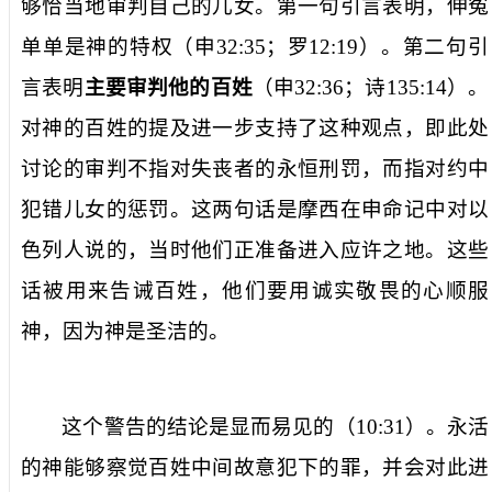
够恰当地审判自己的儿女。第一句引言表明，伸冤
单单是神的特权（申
32:35
；罗
12:19
）。第二句引
言表明
主要审判他的百姓
（申
32:36
；诗
135:14
）。
对神的百姓的提及进一步支持了这种观点，即此处
讨论的审判不指对失丧者的永恒刑罚，而指对约中
犯错儿女的惩罚。这两句话是摩西在申命记中对以
色列人说的，当时他们正准备进入应许之地。这些
话被用来告诫百姓，他们要用诚实敬畏的心顺服
神，因为神是圣洁的。
这个警告的结论是显而易见的（
10:31
）。永活
的神能够察觉百姓中间故意犯下的罪，并会对此进