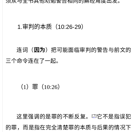
须从与全书其他劝勉警告相同的解经角度出发。
1.
审判的本质（
10:26-29
）
连词（
因为
）把可能面临审判的警告与前文的
三个命令连在了一起。
（
1
）罪（
10:26
）
这里强调的是罪的不断反复。
它不是指误犯
[7]
的罪，而是指在完全清楚罪的本质与后果的情况下