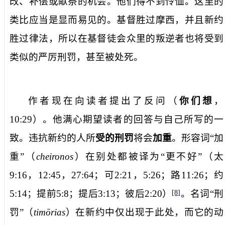
改、补偿或献祭的机会。他们得不到怜恤。这里的
类比应当是显而易见的。基督胜过摩西，并且新约
胜过律法，所以在基督徒会众里的叛逆者也将受到
类似的严厉刑罚，甚至被处死。
作者现在向读者提出了反问（
你们想
，
10:29
）。他满心期望读者的回答与自己所写的一
致。违抗新约的人所
受的刑罚
将会
加重
。形容词“加
重”（
cheironos
）在别处都被译为“更不好”（太
9:16
，
12:45
，
27:64
；可
2:21
，
5:26
；路
11:26
；约
5:14
；提前
5:8
；提后
3:13
；彼后
2:20
）
。名词“刑
[8]
罚”（
timo
rias
）在新约中仅出现于此处，而它的动