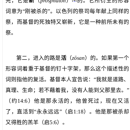
先，它是
新
（
prosphaton
）
的。它所衍生的形容
词意为“刚被杀的”。以色列的祭司每年献上同样的
祭，而基督的死独特又崭新，它是一种前所未有的
祭。
第二，进入的路是
活
（
zo
san
）的。如果第一个
形容词着重于基督的钉十字架，那么这个描述性的
词则指他的复活。基督本人宣告说：“我就是道路、
真理、生命；若不藉着我，没有人能到父那里去。”
（约
14:6
）他是那永活的，他曾死过，现在又活
了，直活到“永永远远”（启
1:18
）。他是那被杀却
又得胜的羔羊（启
5:6
）。