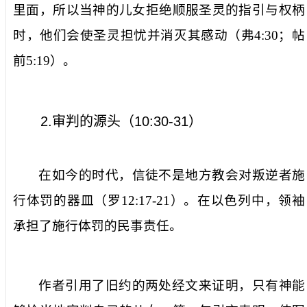
里面，所以当神的儿女拒绝顺服圣灵的指引与权柄
时，他们会使圣灵担忧并消灭其感动（弗
4:30
；帖
前
5:19
）。
2.
审判的源头（
10:30-31
）
在如今的时代，信徒不是地方教会对叛逆者施
行体罚的器皿（罗
12:17-21
）。在以色列中，领袖
承担了施行体罚的民事责任。
作者引用了旧约的两处经文来证明，只有神能