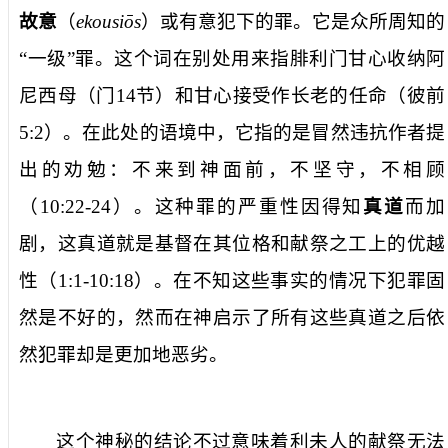
故意
（
ekousio
s
）或有意犯下的罪。它是众所周知的
“一级”罪。这个词在别处用来指腓利门甘心收纳阿
尼西母（门
14
节）和甘心接受作长老的任命（彼前
5:2
）。在此处的语境中，它指的是冒然违抗作者提
出的劝勉：不来到神面前，不坚守，不相顾
（
10:22-24
）。这种罪的严重性因得知
真道
而加
剧，这真道就是基督在其位格和献祭之工上的优越
性（
1:1-10:18
）。在不知这些事实的情况下犯罪固
然是不好的，然而在神启示了所有这些真道之后依
然犯罪却是更加地恶劣。
这个神秘的结论不过意味着利未人的献祭无法