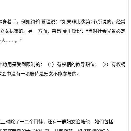
本身着手。例如约翰·慕理说：“如果非比像第
2
节所说的，经常
立女执事的。另一方面，莱昂·莫里斯说：“当时社会光景必定
人……。”
种功用是受到限制的：（
1
）有权柄的教导职位；（
2
）有权柄
教会中没有一项服侍是妇女不能参与的。
世上时除了十二个门徒，还有一群妇女追随他，她们包括