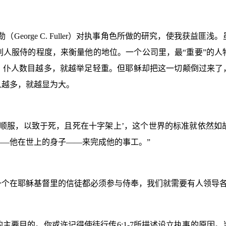
勒（
George C. Fuller
）对执事角色所做的研究，使我获益匪浅。
别人服侍的程度，来衡量他的地位。一个公司里，最“重要”的人
。仆人数目越多，就越举足轻重。但耶稣却把这一切颠倒过来了
人越多，就越显为大。
存心顺服，以致于死，且死在十字架上’，这个世界的标准就依然
—他在世上的身子——来完成他的事工。”
一个在耶稣基督里的信徒都必须参与侍奉，我们就需要有人领导
的主要目的。你或许记得使徒行传
6:1-7
所描述设立执事的原因。