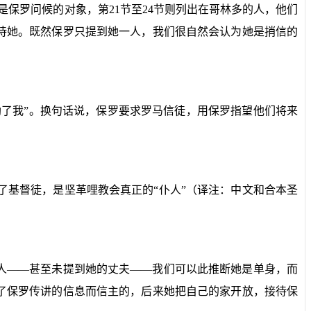
是保罗问候的对象，第
21
节至
24
节则列出在哥林多的人，他们
待她。既然保罗只提到她一人，我们很自然会认为她是捎信的
了我”。换句话说，保罗要求罗马信徒，用保罗指望他们将来
了基督徒，是坚革哩教会真正的“仆人”（译注：中文和合本圣
人——甚至未提到她的丈夫——我们可以此推断她是单身，而
了保罗传讲的信息而信主的，后来她把自己的家开放，接待保