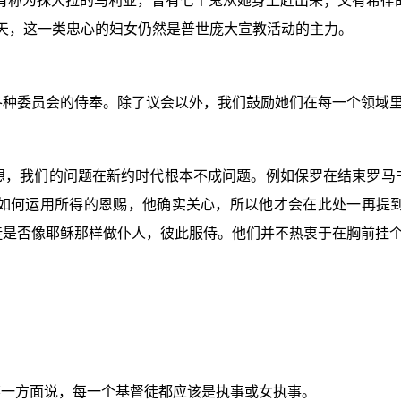
有称为抹大拉的马利亚，曾有七个鬼从她身上赶出来；又有希律
天，这一类忠心的妇女仍然是普世庞大宣教活动的主力。
各种委员会的侍奉。除了议会以外，我们鼓励她们在每一个领域
想，我们的问题在新约时代根本不成问题。例如保罗在结束罗马
如何运用所得的恩赐，他确实关心，所以他才会在此处一再提
是否像耶稣那样做仆人，彼此服侍。他们并不热衷于在胸前挂个
某一方面说，每一个基督徒都应该是执事或女执事。