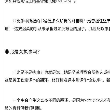
罗和其他刚信主的基督徒（徒
16:13-15
）。
非比手中所握的书信是多么珍贵的财宝啊！她曾担任坚革
道：“这双温柔的手从未承担过如此艰巨的担子。几世纪以来
非比是女执事吗？
非比是不是执事？也就是说，她是坚革哩教会所拣选或指
这是英王钦定译本的翻译。修订标准译本则译作“女执事”。新
一个字会产生这么多不同的翻译，是因为它本身含义不
够的资料供我们判断。