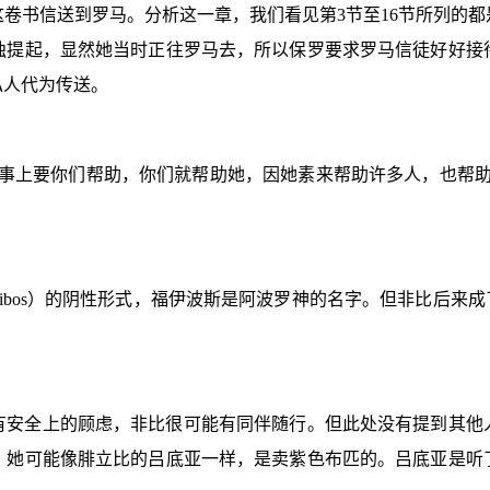
这卷书信送到罗马。分析这一章，我们看见第
3
节至
16
节所列的都
独提起，显然她当时正往罗马去，所以保罗要求罗马信徒好好接
私人代为传送。
何事上要你们帮助，你们就帮助她，因她素来帮助许多人，也帮助
ibos
）的阴性形式，福伊波斯是阿波罗神的名字。但非比后来成
有安全上的顾虑，非比很可能有同伴随行。但此处没有提到其他
。她可能像腓立比的吕底亚一样，是卖紫色布匹的。吕底亚是听