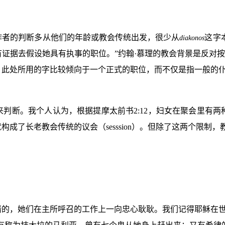
作者的判断多从他们的年龄或教会传统出发，很少从
这字
diakonos
证据去假设她具有执事的职位。”约翰·慕理的教会背景是反对按
此处所用的字比较倾向于一个正式的职位，而不仅是指一般的仆
来判断。我个人认为，根据提摩太前书
2:12
，妇女在聚会里有两
就构成了长老教会传统的议会（
sesssion
）。但除了这两个限制，
睹的，她们在主所呼召的工作上一向忠心耿耿。我们记得耶稣在