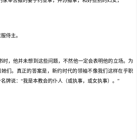
的家宰苦撒的妻子约亚拿，并苏撒拿，和好些别的妇女，
里服侍主。
书时，他并未想到这些问题，不然他一定会表明他的立场。为
到她们。真正的答案是，新约时代的领袖不像我们这样在乎职
名牌说：“我是本教会的仆人（或执事，或女执事）。”