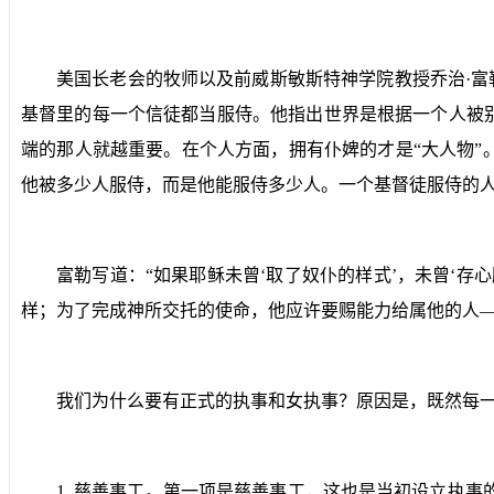
美国长老会的牧师以及前威斯敏斯特神学院教授乔治·富
基督里的每一个信徒都当服侍。他指出世界是根据一个人被
端的那人就越重要。在个人方面，拥有仆婢的才是“大人物”
他被多少人服侍，而是他能服侍多少人。一个基督徒服侍的
富勒写道：“如果耶稣未曾‘取了奴仆的样式’，未曾‘
样；为了完成神所交托的使命，他应许要赐能力给属他的人—
我们为什么要有正式的执事和女执事？原因是，既然每
1
.
慈善事工。
第一项是慈善事工，这也是当初设立执事