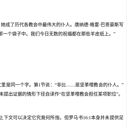
她成了历代各教会中最伟大的仆人。唐纳德·格雷·巴恩豪斯写
那一个袋子中。我们今日无数的祝福都在那些羊皮纸上。”
文里是同一个字。第
1
节说：“非比……是坚革哩教会的仆人。”
在未提出证据的情形下径自译作“在坚革哩教会担任某项职位”。
上下文可以决定它究竟何所指，但罗马书
16:1
本身并未提供足