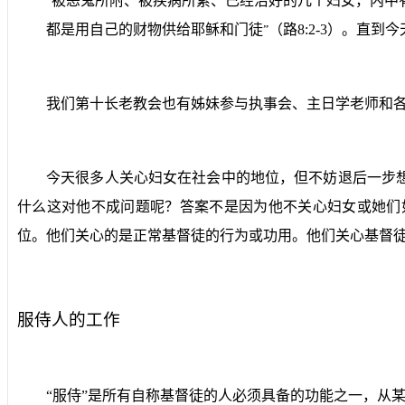
被恶鬼所附、被疾病所累、已经治好的几个妇女，内中
“
都是用自己的财物供给耶稣和门徒
（路
8:2-3
）。直到今
”
我们第十长老教会也有姊妹参与执事会、主日学老师和
今天很多人关心妇女在社会中的地位，但不妨退后一步
什么这对他不成问题呢？答案不是因为他不关心妇女或她们
位。他们关心的是正常基督徒的行为或功用。他们关心基督徒
服侍人的工作
“
服侍”是所有自称基督徒的人必须具备的功能之一，从