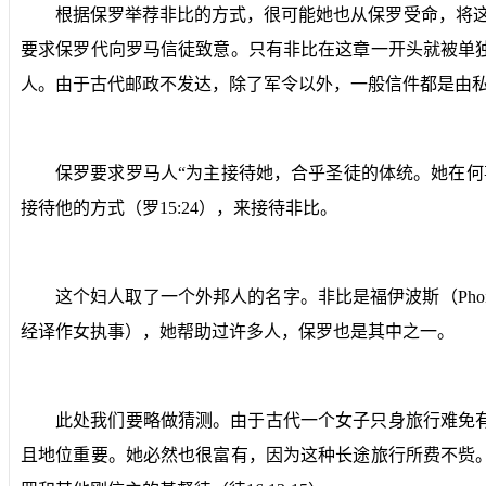
根据保罗举荐非比的方式，很可能她也从保罗受命，将
要求保罗代向罗马信徒致意。只有非比在这章一开头就被单
人。由于古代邮政不发达，除了军令以外，一般信件都是由
保罗要求罗马人“为主接待她，合乎圣徒的体统。她在
接待他的方式（罗
15:24
），来接待非比。
这个妇人取了一个外邦人的名字。非比是福伊波斯（
Pho
经译作女执事），她帮助过许多人，保罗也是其中之一。
此处我们要略做猜测。由于古代一个女子只身旅行难免
且地位重要。她必然也很富有，因为这种长途旅行所费不赀