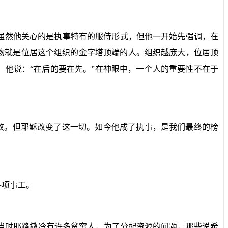
虽然他关心的是执事特有的服侍形式，但他一开始先强调，在
物就是位居这个组织的金字塔顶端的人。组织越庞大，位居顶
，他说：“在后的要在先。”在神眼中，一个人的重要性不在于
如故。但耶稣改变了这一切。如今他成了执事，是我们最终的榜
各项事工。
当时耶路撒冷有许多贫穷人，为了分配资源的问题，那些说希