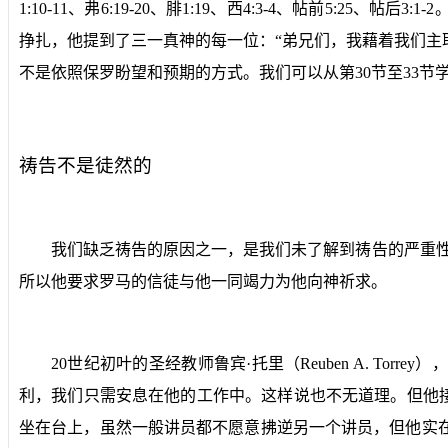
1:10-11
、弗
6:19-20
、腓
1:19
、西
4:3-4
、帖前
5:25
、帖后
3:1-2
挣扎，他提到了三一真神的每一位：“弟兄们，我藉着我们主
不是依照保罗盼望和预期的方式。我们可以从第
30
节至
33
节
祷告不是徒然的
我们缺乏祷告的原因之一，是我们未了解到祷告的严重
所以他要求罗马的信徒与他一同竭力为他向神祈求。
20
世纪初叶的圣经教师鲁宾·托里（
Reuben A. Torrey
），
利，我们只需安息在他的工作中。这样说也不无道理。但他
坐在台上，虽然一般讲员都不愿意拂逆另一个讲员，但他实