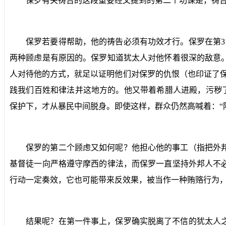
保罗有关祷告的这段重要经文提到的第二个功课是，祷告
保罗若要得帮助，他的祷告必须有功效才行。保罗在第
3
两种顾虑是有原因的。保罗知道犹太人对他怀着很深的敌意
人对待他的方式，就足以证明他们对保罗的仇恨（也印证了
践我们百姓和律法并这地方的。他又带着希腊人进殿，污秽
保护下，才从暴民中间脱身。即使这样，群众仍然高喊着：“
保罗的第二个顾虑又如何呢？他担心他的事工（指把外
基督徒一向严格遵守摩西的律法，而保罗一直坚持外邦人不
行动一定奏效，它也可能带来反效果，被当作一种贿赂行为
结果呢？在第一件事上，保罗确实脱离了不信的犹太人