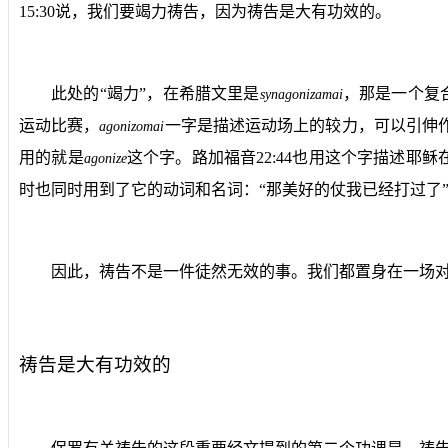
15:30
说，我们要竭力祷告，因为祷告是大有功效的。
此处的“竭力”，在希腊文里是
，那是一个复
synagonizamai
运动比赛，
一字是描述运动场上的较力，可以引伸
agonizomai
用的就是
这个字。路加福音
22:44
也用这个字描述耶稣
agonize
时也同时用到了它的动词和名词：“那美好的仗我已经打过了
因此，祷告不是一件徒然无效的事。我们都置身在一场
祷告是大有功效的