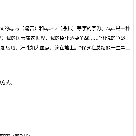
文的
（痛苦）和
（挣扎）等字的字源。
是一种
agony
agonize
Agon
界；我的国若属这世界，我的臣仆必要争战……”他说的争战，
加恳切，汗珠如大血点，滴在地上。”保罗在总结他一生事工
的方式。