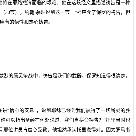
他将在耶路撒冷面临的艰难。他在这段经文里描述祷告是一种
”（
30
节）。约翰·慕理说到这一节：“神应允了保罗的祷告，但
用应有的悟性和热心祷告。
激烈的属灵争战中，祷告是我们的武器。保罗知道得很清楚，
讲“信心的安息”，说到耶稣已经为我们赢得了一切属灵的胜
谁可以指出圣经在何处说过，我们当拼命祷告？”托里当时也
幸亏那位讲员肯虚心受教，他坦然承认托里说得对。因为罗马书