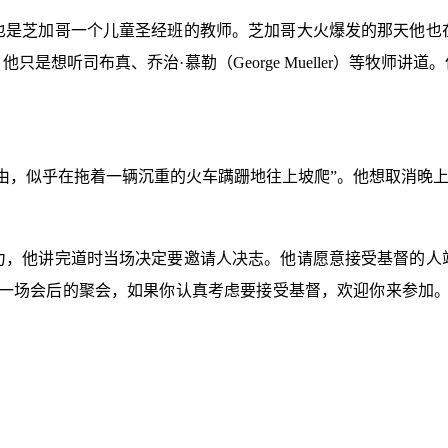
也是芝加哥一个儿童圣经班的教师。芝加哥大火爆发的那天他也
他只是想听司布真、乔治·慕勒（
George Mueller
）等牧师讲道。
由，似乎在拖着一辆沉重的火车蹒跚地往上坡爬”。他想取消晚
力，他讲完道时当场决定要邀请人决志。他请愿意接受基督的人
有一场会后的聚会，如果你认真考虑要接受基督，欢迎你来参加。