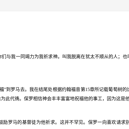
你们与我一同竭力为我祈求神。叫我脱离在犹太不顺从的人；也
福”到罗马去。我在结尾处根据约翰福音第
15
章所记载葡萄树的
也为此代祷。保罗相信神会丰丰富富地祝福他的事工，因为这是
鼓励罗马的基督徒为他祈求。这并不罕见。保罗一向喜欢请求