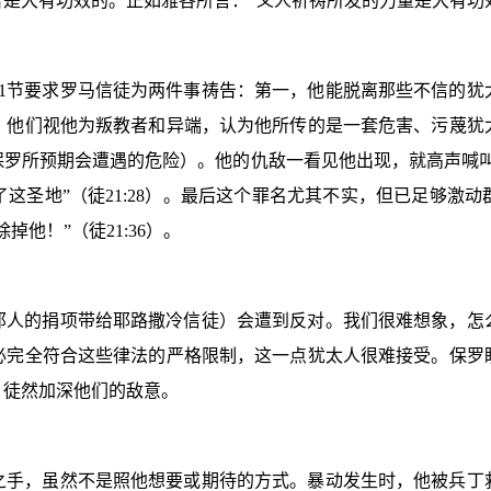
是大有功效的。正如雅各所言：“义人祈祷所发的力量是大有功
1
节要求罗马信徒为两件事祷告：第一，他能脱离那些不信的犹
。他们视他为叛教者和异端，认为他所传的是一套危害、污蔑犹
保罗所预期会遭遇的危险）。他的仇敌一看见他出现，就高声喊叫
了这圣地”（徒
21:28
）。最后这个罪名尤其不实，但已足够激动
除掉他！”（徒
21:36
）。
邦人的捐项带给耶路撒冷信徒）会遭到反对。我们很难想象，怎
必完全符合这些律法的严格限制，这一点犹太人很难接受。保罗
，徒然加深他们的敌意。
之手，虽然不是照他想要或期待的方式。暴动发生时，他被兵丁