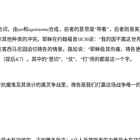
合词，由
和
合成，前者的意思是“带着”，后者则是英
syn
agonizomai
作其他种类的冲突。耶稣在约翰福音
18:36
说：“我的国不属这世
在客西马尼园迫切祷告的情景。路加说：“耶稣极其伤痛，祷告更
”（提后
4:7
）。其中的“恳切”、“仗”、“打”用的都是这一个字。
对抗魔鬼及其诡计的属灵争战里，祷告是我们打赢这场战争唯一