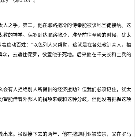
效的”（雅
5:16
）。
太人之手；第二，他在耶路撒冷的侍奉能被该地圣徒接纳。这
太教的神学。保罗到达耶路撒冷，准备前往圣殿的时候，犹太
着耸动百姓：“以色列人来帮助，这就是在各处教训众人，糟
群众，去逮住保罗，欲置他于死地。后来他在千夫长和士兵的
么会有人拒绝别人所提供的经济援助？但我们必须记住，犹太
盼望能借着外邦人的捐项来缓和这种分歧，但他没有把握这项
救出来。虽然接下去的两年，他在撒迦利亚被软禁，又在罗马