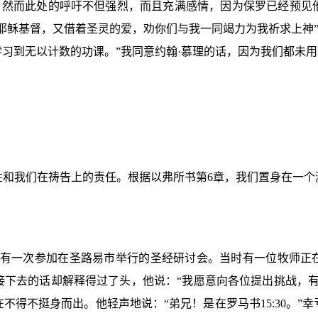
。然而此处的呼吁不但强烈，而且充满感情，因为保罗已经预见
耶稣基督，又借着圣灵的爱，劝你们与我一同竭力为我祈求上神
学习到无以计数的功课。”我同意约翰·慕理的话，因为我们都未
性和我们在祷告上的责任。根据以弗所书第
6
章，我们置身在一个
有一次参加在圣路易市举行的圣经研讨会。当时有一位牧师正在
接下去的话却解释得过了头，他说：“我愿意向各位提出挑战，有
在不得不挺身而出。他轻声地说：“弟兄！是在罗马书
15:30
。”