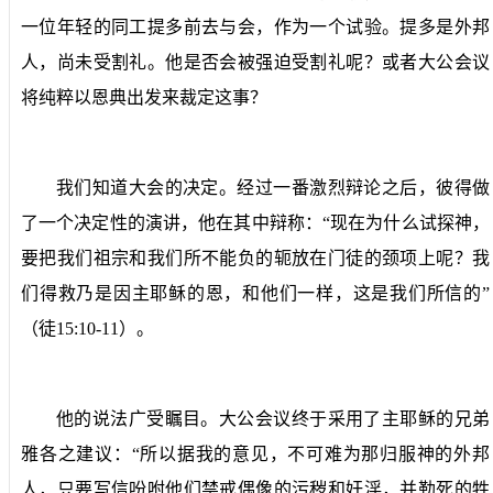
一位年轻的同工提多前去与会，作为一个试验。提多是外邦
人，尚未受割礼。他是否会被强迫受割礼呢？或者大公会议
将纯粹以恩典出发来裁定这事？
我们知道大会的决定。经过一番激烈辩论之后，彼得做
了一个决定性的演讲，他在其中辩称：“现在为什么试探神，
要把我们祖宗和我们所不能负的轭放在门徒的颈项上呢？我
们得救乃是因主耶稣的恩，和他们一样，这是我们所信的”
（徒
15:10-11
）。
他的说法广受瞩目。大公会议终于采用了主耶稣的兄弟
雅各之建议：“所以据我的意见，不可难为那归服神的外邦
人，只要写信吩咐他们禁戒偶像的污秽和奸淫，并勒死的牲