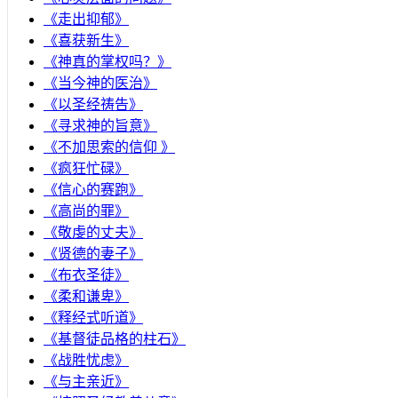
《走出抑郁》
《喜获新生》
《神真的掌权吗？》
《当今神的医治》
《以圣经祷告》
《寻求神的旨意》
《不加思索的信仰 》
《疯狂忙碌》
《信心的赛跑》
《高尚的罪》
《敬虔的丈夫》
《贤德的妻子》
《布衣圣徒》
《柔和谦卑》
《释经式听道》
《基督徒品格的柱石》
《战胜忧虑》
《与主亲近》