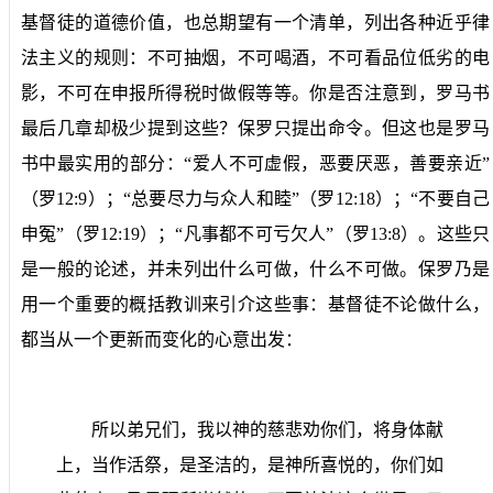
基督徒的道德价值，也总期望有一个清单，列出各种近乎律
法主义的规则：不可抽烟，不可喝酒，不可看品位低劣的电
影，不可在申报所得税时做假等等。你是否注意到，罗马书
最后几章却极少提到这些？保罗只提出命令。但这也是罗马
书中最实用的部分：“爱人不可虚假，恶要厌恶，善要亲近”
（罗
12:9
）；“总要尽力与众人和睦”（罗
12:18
）；“不要自己
申冤”（罗
12:19
）；“凡事都不可亏欠人”（罗
13:8
）。这些只
是一般的论述，并未列出什么可做，什么不可做。保罗乃是
用一个重要的概括教训来引介这些事：基督徒不论做什么，
都当从一个更新而变化的心意出发：
所以弟兄们，我以神的慈悲劝你们，将身体献
上，当作活祭，是圣洁的，是神所喜悦的，你们如