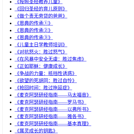
《按照圣经教养儿童》
《回归圣经的育儿原则》
《做个责无旁贷的爸爸》
《恩典的传承①》
《恩典的传承②》
《恩典的传承③》
《儿童主日学教师培训》
《对抗怒火：胜过怒气》
《在风暴中安全无虞：胜过焦虑》
《正如耶稣：健康成长》
《争战的力量：抵挡性诱惑》
《欲望的死胡同：胜过自怜》
《抢回时间：胜过拖延症》
《麦克阿瑟研经指南——马太福音》
《麦克阿瑟研经指南——罗马书》
《麦克阿瑟研经指南——以弗所书》
《麦克阿瑟研经指南——雅各书》
《麦克阿瑟研经指南——基本真理》
《属灵成长的钥匙》