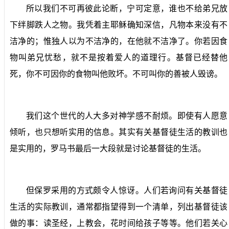
所以我们不可再彼此论断，宁可定意，谁也不给弟兄放
下绊脚跌人之物。我凭着主耶稣确知深信，凡物本来没有不
洁净的；惟独人以为不洁净的，在他就不洁净了。你若因食
物叫弟兄忧愁，就不是按着爱人的道理行。基督已经替他
死，你不可因你的食物叫他败坏。不可叫你的善被人毁谤。
我们这个世代的人大多对神学感不耐烦。即使有人愿意
倾听，也只想听实用的信息。其实有关基督徒生活的教训也
是实用的，罗马书最后一大段就是讨论基督徒的生活。
但保罗采用的方式颇令人惊讶。人们若询问有关基督徒
生活的实际教训，通常都指望得到一个清单，列出基督徒该
做的事：读圣经，上教会，花时间给孩子等等。他们若关心