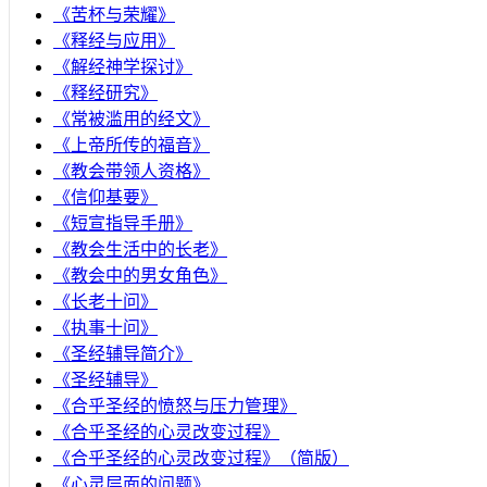
《苦杯与荣耀》
《释经与应用》
《解经神学探讨》
《释经研究》
《常被滥用的经文》
《上帝所传的福音》
《教会带领人资格》
《信仰基要》
《短宣指导手册》
《教会生活中的长老》
《教会中的男女角色》
《长老十问》
《执事十问》
《圣经辅导简介》
《圣经辅导》
​《合乎圣经的愤怒与压力管理》
《合乎圣经的心灵改变过程》
《合乎圣经的心灵改变过程》（简版）
《心灵层面的问题》