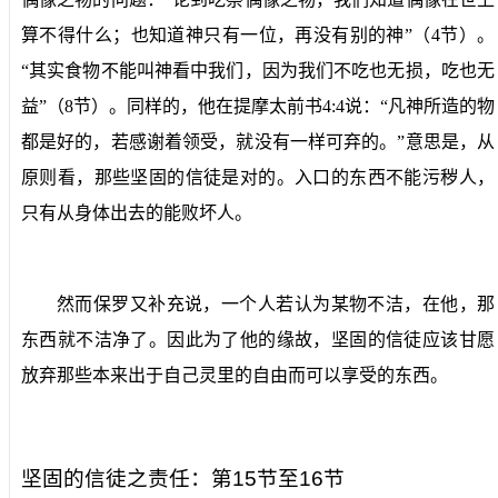
算不得什么；也知道神只有一位，再没有别的神”（
4
节）。
“其实食物不能叫神看中我们，因为我们不吃也无损，吃也无
益”（
8
节）。同样的，他在提摩太前书
4:4
说：“凡神所造的物
都是好的，若感谢着领受，就没有一样可弃的。”意思是，从
原则看，那些坚固的信徒是对的。入口的东西不能污秽人，
只有从身体出去的能败坏人。
然而保罗又补充说，一个人若认为某物不洁，在他，那
东西就不洁净了。因此为了他的缘故，坚固的信徒应该甘愿
放弃那些本来出于自己灵里的自由而可以享受的东西。
坚固的信徒之责任：第
15
节至
16
节