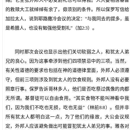
缚。它主张外邦人不必受割礼也可以得救。人只要相信基督
的救赎大工就绰绰有余了，毋须别的条件。所以保罗写信给
加拉太人，说到耶路撒冷会议的决定：“与我同去的提多，虽
是希腊人，也没有勉强他受割礼”（加
2:3
）。
同时那次会议也显示出他们关切软弱之人，和犹太人弟
兄的良心。因为这事牵涉到他们四项禁忌中的三项。当然，
有关性道德的要求也包括在神的道德律里面，外邦人必须遵
守，但前三项则涉及到犹太人的饮食规则。外邦人没有必要
照章行事。保罗告诉哥林多人，他们是否吃祭过偶像的肉都
无所谓。基督徒可以自由食用。“其实食物不能叫神看中我
们，因为我们不吃也无损，吃也无益”（林前
8:8
）。但并非
所有犹太人都明白这一点，为了他们的缘故，大公会议规
定，外邦人应该避免做出可能冒犯犹太人弟兄的事。雅各对