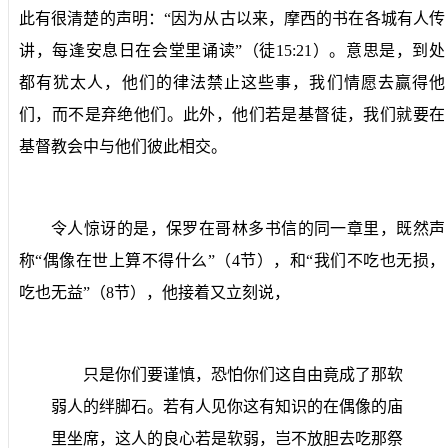
此有很清楚的声明：“因为从古以来，摩西的书在各城有人传
讲，每逢安息日在会堂里诵读”（徒
15:21
）。意思是，到处
都有犹太人，他们的律法禁止这些事，我们情愿去赢得他
们，而不是弃绝他们。此外，他们若是基督徒，我们就要在
基督教会中与他们彼此相交。
令人惊讶的是，保罗在哥林多书信的同一章里，既然声
称“偶像在世上算不得什么”（
4
节），和“我们不吃也无损，
吃也无益”（
8
节），他接着又立刻说，
只是你们要谨慎，恐怕你们这自由竟成了那软
弱人的绊脚石。若有人见你这有知识的在偶像的庙
里坐席，这人的良心若是软弱，岂不放胆去吃那祭