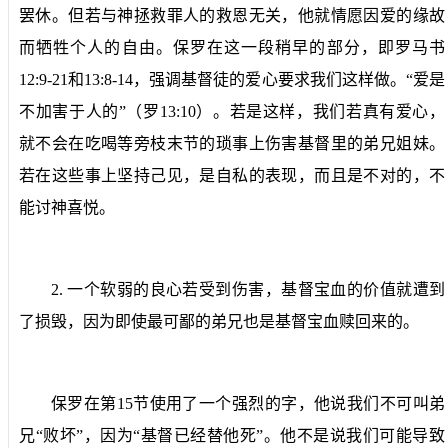
罢休。但若与神拯救罪人的救恩无关，他就情愿因爱的缘故
而牺牲个人的自由。保罗在这一段稍早的部分，即罗马书
12:9-21
和
13:8-14
，强调基督徒的爱心要求我们这样做。“爱是
不加害于人的”（罗
13:10
）。若是这样，我们若真有爱心，
就不会在吃喝等旁枝末节的琐事上伤害基督里的弟兄姐妹。
若在这些事上坚持己见，是自私的表现，而且是不对的，不
能讨神喜悦。
2.
一个软弱的良心若受到伤害，基督宝血的价值就遭到
了损毁，因为即使最可鄙的弟兄也是基督宝血赎回来的。
保罗在第
15
节使用了一个强烈的字，他说我们不可叫弟
兄“败坏”，因为“基督已经替他死”。他不是说我们可能导致