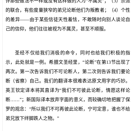
评那些做法不一样或没有这样做的人为“不属灵”；（
3
）宗派
的联合，有些度量狭窄的弟兄论断他们为叛教者；（
4
）个性
的差异——由于某些信徒天性羞怯，不敢随时向别人谈论自
己的信仰，他们往往被视为不属灵，甚至不顺服。
圣经不仅给我们消极的命令，同时也给我们积极的指
示，此处就是一例。希腊文圣经里，“论断”在第
13
节出现了
两次。第一次告诉我们不可论断人，第二次则告诉我们要论
断（省察）自己。我们的翻译本很难表达原文用字的巧妙。
英王钦定译本将其直译为“我们不可彼此论断，情愿这样论
断……”；新国际译本放弃字面的意义，而较确切地把握了保
罗的观念：“所以我们不可再彼此论断，宁可定意，谁也不给
弟兄放下绊脚跌人之物。”