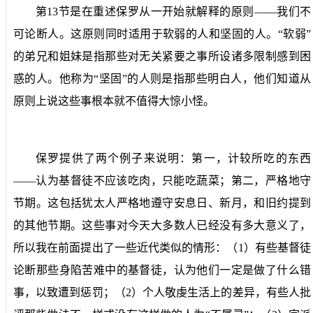
第
13
节是在重述保罗从一开始就解释的原则——我们不
可论断人。这原则同时适用于软弱的人和坚固的人。“软弱”
的弟兄和姐妹是指那些对无关紧要之事所设诸多限制感到困
惑的人。他称为“坚固”的人则是指那些明白人，他们知道从
原则上说这些事根本就不值得大惊小怪。
保罗提供了两个例子来说明：第一，计较所吃的东西
——认为基督徒不应该吃肉，只能吃蔬菜；第二，严格地守
节期。这包括犹太人严格地遵守安息日、新月，和旧约提到
的其他节期。这些事对今天大多数人已经没有多大意义了，
所以我在前面提出了一些近代类似的情形：（
1
）有些基督徒
论断那些身陷苦难中的基督徒，认为他们一定是做了什么错
事，以致遭到惩罚；（
2
）个人敬虔生活上的差异，有些人批