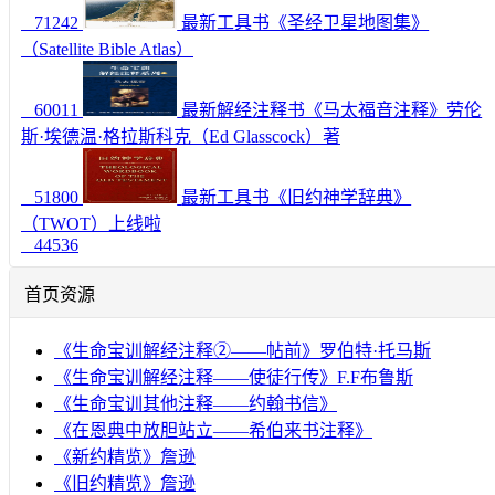
71242
最新工具书《圣经卫星地图集》
（Satellite Bible Atlas）
60011
最新解经注释书《马太福音注释》劳伦
斯·埃德温·格拉斯科克（Ed Glasscock）著
51800
最新工具书《旧约神学辞典》
（TWOT）上线啦
44536
首页资源
《生命宝训解经注释②——帖前》罗伯特·托马斯
《生命宝训解经注释——使徒行传》F.F布鲁斯
《生命宝训其他注释——约翰书信》
《在恩典中放胆站立——希伯来书注释》
《新约精览》詹逊
《旧约精览》詹逊