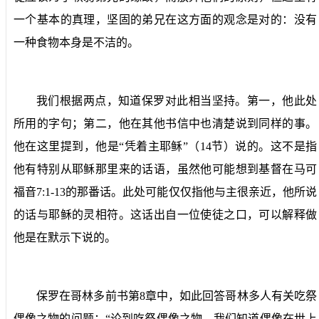
一个基本的真理，坚固的弟兄在这方面的观念是对的：没有
一种食物本身是不洁的。
我们根据两点，知道保罗对此相当坚持。第一，他此处
所用的字句；第二，他在其他书信中也清楚说到同样的事。
他在这里提到，他是“凭着主耶稣”（
14
节）说的。这不是指
他有特别从耶稣那里来的话语，虽然他可能想到基督在马可
福音
7:1-13
的那番话。此处可能仅仅指他与主很亲近，他所说
的话与耶稣的灵相符。这话出自一位使徒之口，可以解释做
他是在默示下说的。
保罗在哥林多前书第
8
章中，如此回答哥林多人有关吃祭
偶像之物的问题：“论到吃祭偶像之物，我们知道偶像在世上