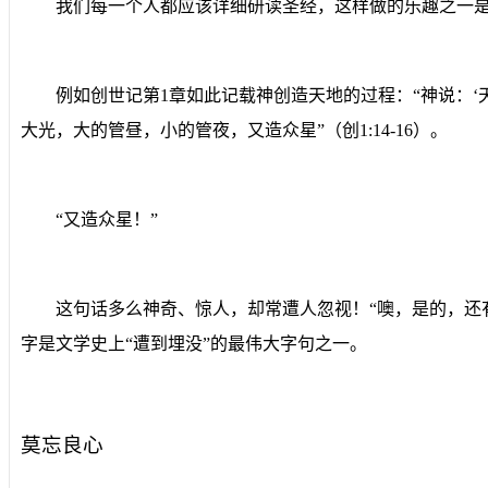
我们每一个人都应该详细研读圣经，这样做的乐趣之一
例如创世记第
1
章如此记载神创造天地的过程：“神说：
大光，大的管昼，小的管夜，又造众星”（创
1:14-16
）。
“
又造众星！”
这句话多么神奇、惊人，却常遭人忽视！“噢，是的，还
字是文学史上“遭到埋没”的最伟大字句之一。
莫忘良心