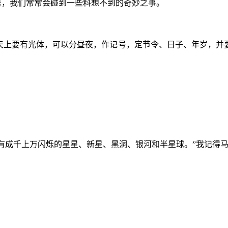
是，我们常常会碰到一些料想不到的奇妙之事。
‘天上要有光体，可以分昼夜，作记号，定节令、日子、年岁，并
有成千上万闪烁的星星、新星、黑洞、银河和半星球。”我记得马