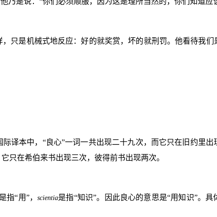
”他乃是说：“你们必须顺服，因为这是理所当然的，你们知道应
样，只是机械式地反应：好的就奖赏，坏的就刑罚。他看待我们
国际译本中，“良心”一词一共出现二十九次，而它只在旧约里出
，它只在希伯来书出现三次，彼得前书出现两次。
是指“用”，
是指“知识”。因此良心的意思是“用知识”。
scientia