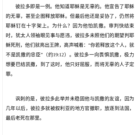
彼拉多即是一例。他知道耶稣是无辜的。他宣告了耶稣
的无辜，甚至企图释放耶稣。但最后他还是妥协了，仍然将
耶稣钉在十字架上。为什么？因为他怕凯撒。审判快结束
时，犹太人领袖眼见事与愿违，彼拉多未照他们的期望判耶
稣死刑，他们就亮出王牌，高声喊着：“你若释放这个人，就
不是凯撒的忠臣”（约
19:12
）。彼拉多一向畏惧凯撒，极力
想要巴结凯撒，到了这时，他只好屈服，而将无辜的人子定
罪。
讽刺的是，彼拉多此举并未稳固他与凯撒的友谊，因为
几年以后，彼拉多就被叙利亚的地方官撤职，放逐到法国，
最后老死在那里。