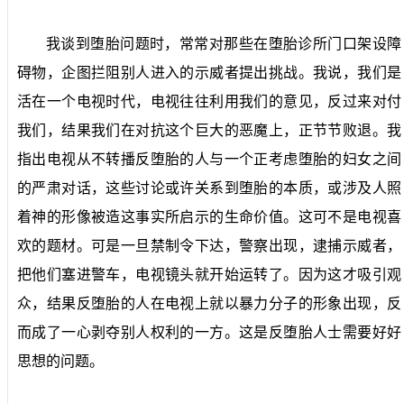
我谈到堕胎问题时，常常对那些在堕胎诊所门口架设障
碍物，企图拦阻别人进入的示威者提出挑战。我说，我们是
活在一个电视时代，电视往往利用我们的意见，反过来对付
我们，结果我们在对抗这个巨大的恶魔上，正节节败退。我
指出电视从不转播反堕胎的人与一个正考虑堕胎的妇女之间
的严肃对话，这些讨论或许关系到堕胎的本质，或涉及人照
着神的形像被造这事实所启示的生命价值。这可不是电视喜
欢的题材。可是一旦禁制令下达，警察出现，逮捕示威者，
把他们塞进警车，电视镜头就开始运转了。因为这才吸引观
众，结果反堕胎的人在电视上就以暴力分子的形象出现，反
而成了一心剥夺别人权利的一方。这是反堕胎人士需要好好
思想的问题。