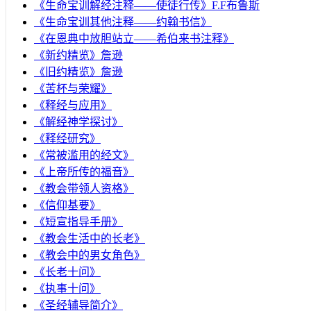
《生命宝训解经注释——使徒行传》F.F布鲁斯
《生命宝训其他注释——约翰书信》
《在恩典中放胆站立——希伯来书注释》
《新约精览》詹逊
《旧约精览》詹逊
《苦杯与荣耀》
《释经与应用》
《解经神学探讨》
《释经研究》
《常被滥用的经文》
《上帝所传的福音》
《教会带领人资格》
《信仰基要》
《短宣指导手册》
《教会生活中的长老》
《教会中的男女角色》
《长老十问》
《执事十问》
《圣经辅导简介》