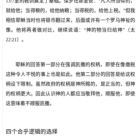
13:7
里的教训奠定了基础。保罗在那里说：“凡人所当得的，
就给他；当得粮的，给他纳粮；当得税的，给他上税。”但我
相信耶稣当时也将银币翻过来，后面或许有一个罗马神祉的
像。他将两者做对比，继续说道：“神的物当归给神”（太
22:21
）。
耶稣的回答第一部分在强调凯撒的权柄，即使在像缴税
这种令人不悦的事上也是如此。他第二部分的回答是给这权
柄设下限制。虽然政府的权柄是神所赐的，是正当的，但神
的权柄更大。因此认识神的人都应当敬拜他，顺服他，即使
这意味着不顺服凯撒。
四个合乎逻辑的选择