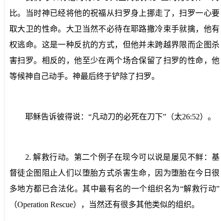
比。当时神已经将他的祝福从扫罗身上挪走了，扫罗一心要
取大卫的性命。大卫当然不必待在耶路撒冷束手就擒，他有
权逃命。这是一种反抗的方式，但他并未跨越界限而企图杀
害扫罗。相反的，他至少在两个场合保留了扫罗的性命，他
等候神自己动手。神最后终于铲除了扫罗。
耶稣告诉彼得说：“凡动刀的必死在刀下”（太
26:52
）。
2.
解救行动。
第二个例子在现今可以说是屡见不鲜：基
督徒企图阻止人们以堕胎方式杀害生命，因为堕胎在今日很
多地方都已合法化。其中最有名的一个组织名为“解救行动”
（
Operation Rescue
），当然还有很多其他类似的组织。