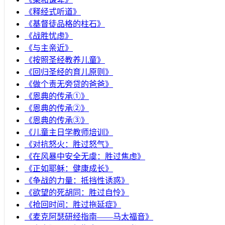
《释经式听道》
《基督徒品格的柱石》
《战胜忧虑》
《与主亲近》
《按照圣经教养儿童》
《回归圣经的育儿原则》
《做个责无旁贷的爸爸》
《恩典的传承①》
《恩典的传承②》
《恩典的传承③》
《儿童主日学教师培训》
《对抗怒火：胜过怒气》
《在风暴中安全无虞：胜过焦虑》
《正如耶稣：健康成长》
《争战的力量：抵挡性诱惑》
《欲望的死胡同：胜过自怜》
《抢回时间：胜过拖延症》
《麦克阿瑟研经指南——马太福音》