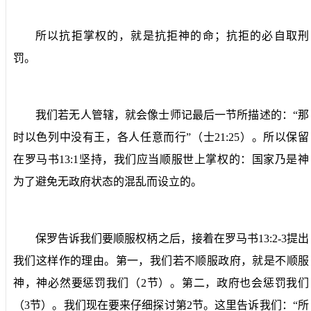
所以抗拒掌权的，就是抗拒神的命；抗拒的必自取刑
罚。
我们若无人管辖，就会像士师记最后一节所描述的：“那
时以色列中没有王，各人任意而行”（士
21:25
）。所以保留
在罗马书
13:1
坚持，我们应当顺服世上掌权的：国家乃是神
为了避免无政府状态的混乱而设立的。
保罗告诉我们要顺服权柄之后，接着在罗马书
13:2-3
提出
我们这样作的理由。第一，我们若不顺服政府，就是不顺服
神，神必然要惩罚我们（
2
节）。第二，政府也会惩罚我们
（
3
节）。我们现在要来仔细探讨第
2
节。这里告诉我们：“所