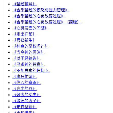
《圣经辅导》
​《合乎圣经的愤怒与压力管理》
《合乎圣经的心灵改变过程》
《合乎圣经的心灵改变过程》（简版）
《心灵层面的问题》
《走出抑郁》
《喜获新生》
《神真的掌权吗？》
《当今神的医治》
《以圣经祷告》
《寻求神的旨意》
《不加思索的信仰 》
《疯狂忙碌》
《信心的赛跑》
《高尚的罪》
《敬虔的丈夫》
《贤德的妻子》
《布衣圣徒》
《柔和谦卑》