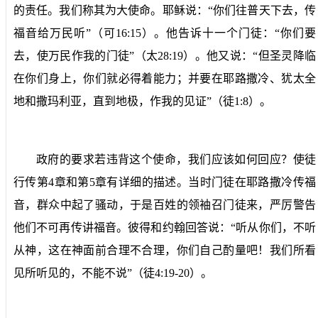
的责任。我们称其为大使命。耶稣说：“你们往普天下去，传
福音给万民听”（可
16:15
）。他告诉十一个门徒：“你们要
去，使万民作我的门徒”（太
28:19
）。他又说：“但圣灵降临
在你们身上，你们就必得着能力；并要在耶路撒冷、犹太全
地和撒玛利亚，直到地极，作我的见证”（徒
1:8
）。
政府的要求若违背这个使命，我们应该如何回应？使徒
行传第
4
章和第
5
章有详细的描述。当时门徒在耶路撒冷传福
音，群众中起了骚动，于是百姓的领袖召门徒来，严厉警告
他们不可再传讲福音。彼得和约翰回答说：“听从你们，不听
从神，这在神面前合理不合理，你们自己酌量吧！我们所看
见所听见的，不能不说”（徒
4:19-20
）。