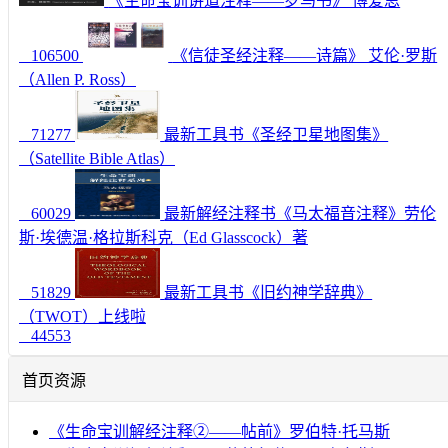
《生命宝训讲道注释——罗马书》 博爱思
106500
《信徒圣经注释——诗篇》 艾伦·罗斯
（Allen P. Ross）
71277
最新工具书《圣经卫星地图集》
（Satellite Bible Atlas）
60029
最新解经注释书《马太福音注释》劳伦
斯·埃德温·格拉斯科克（Ed Glasscock）著
51829
最新工具书《旧约神学辞典》
（TWOT）上线啦
44553
首页资源
《生命宝训解经注释②——帖前》罗伯特·托马斯